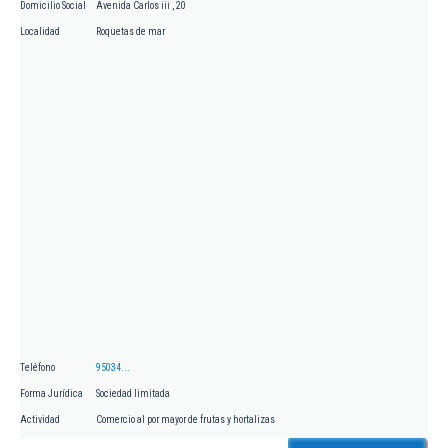
Domicilio Social
Avenida Carlos iii , 20
Localidad
Roquetas de mar
Teléfono
95034...
Forma Jurídica
Sociedad limitada
Actividad
Comercio al por mayor de frutas y hortalizas