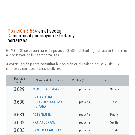
Posición 3.634
en el sector
Comercio al por mayor de frutas y
hortalizas
Ge Y Cle Sl se encuentra en la posición 3.634 del Ranking del sector Comercio
al por mayor de frutas y hortalizas.
A continuación podrá consultar la posición en el ranking de Ge Y Cle Sl y
empresas con posiciones similares:
Posición
Nombre de la empresa
Ventas (€)
Provincia
Sector
3.629
CITROPICAL ORGANIC SL.
pequeña
Málaga
FRUTAS EDUARDO
3.630
RODRIGUEZ SOCIEDAD
pequeña
León
LIMITADA.
3.631
ROBRIFRUT SL
pequeña
Madrid
3.632
FRUTAS CORIA SL
pequeña
Sevilla
3.633
FRESHFRUIT AITONA SL.
pequeña
Lérida