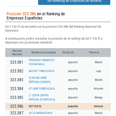
Ver Ranking de Empresas de Almería
Posición 323.386
en el Ranking de
Empresas Españolas
Ge Y Cle Sl se encuentra en la posición 323.386 del Ranking Nacional de
Empresas.
A continuación podrá consultar la posición en el ranking de Ge Y Cle Sl y
empresas con posiciones similares:
Posición
Nombre de la empresa
Ventas (€)
Provincia
Nacional
PESCADOS Y MARISCOS
323.381
pequeña
Madrid
COSTAFINA SL
323.382
SAZON Y TRADICION SL.
pequeña
Lugo
CLINICAS LASER
323.383
pequeña
Madrid
ESPECIALIZADAS SL.
323.384
GT CARS TORREVIEJA SL.
pequeña
Alicante
C. COSTA CENTRO
323.385
pequeña
Málaga
ESPECIAL DE EMPLEO SL.
323.386
GE Y CLE SL
pequeña
Almería
323.387
IGC ILUMINACION SL.
pequeña
Madrid