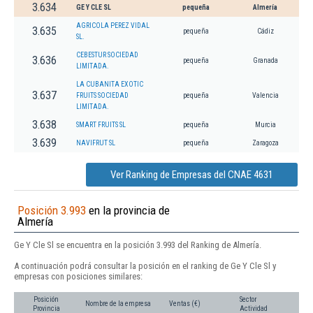
3.634
GE Y CLE SL
pequeña
Almería
AGRICOLA PEREZ VIDAL
3.635
pequeña
Cádiz
SL.
CEBESTUR SOCIEDAD
3.636
pequeña
Granada
LIMITADA.
LA CUBANITA EXOTIC
3.637
FRUITS SOCIEDAD
pequeña
Valencia
LIMITADA.
3.638
SMART FRUITS SL
pequeña
Murcia
3.639
NAVIFRUT SL
pequeña
Zaragoza
Ver Ranking de Empresas del CNAE 4631
Posición 3.993
en la provincia de
Almería
Ge Y Cle Sl se encuentra en la posición 3.993 del Ranking de Almería.
A continuación podrá consultar la posición en el ranking de Ge Y Cle Sl y
empresas con posiciones similares:
Posición
Sector
Nombre de la empresa
Ventas (€)
Provincia
Actividad