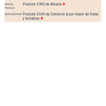
Posición 3.993 de Almería
Ranking
Provincial
Posición 3.634 de Comercio al por mayor de frutas
Ranking Sectorial
y hortalizas