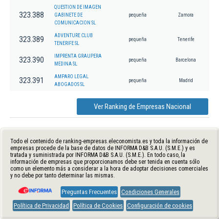
QUESTION DE IMAGEN
323.388
GABINETE DE
pequeña
Zamora
COMUNICACION SL
ADVENTURE CLUB
323.389
pequeña
Tenerife
TENERIFE SL
IMPRENTA GRAUPERA
323.390
pequeña
Barcelona
MEDINA SL
AMPARO LEGAL
323.391
pequeña
Madrid
ABOGADOS SL
Ver Ranking de Empresas Nacional
Todo el contenido de ranking-empresas.eleconomista.es y toda la información de
empresas procede de la base de datos de INFORMA D&B S.A.U. (S.M.E.) y es
tratada y suministrada por INFORMA D&B S.A.U. (S.M.E.). En todo caso, la
información de empresas que proporcionamos debe ser tenida en cuenta sólo
como un elemento más a considerar a la hora de adoptar decisiones comerciales
y no debe por tanto determinar las mismas.
Preguntas Frecuentes
Condiciones Generales
Política de Privacidad
Política de Cookies
Configuración de cookies