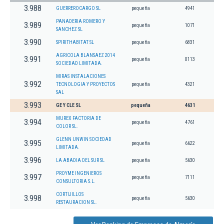
3.988
GUERREROCARGO SL
pequeña
4941
PANADERIA ROMERO Y
3.989
pequeña
1071
SANCHEZ SL
3.990
SPIRITHABITAT SL
pequeña
6831
AGRICOLA BLANSAEZ 2014
3.991
pequeña
0113
SOCIEDAD LIMITADA.
MIRAS INSTALACIONES
3.992
TECNOLOGIA Y PROYECTOS
pequeña
4321
SAL
3.993
GE Y CLE SL
pequeña
4631
MUREX FACTORIA DE
3.994
pequeña
4761
COLOR SL.
GLENN UNWIN SOCIEDAD
3.995
pequeña
6622
LIMITADA.
3.996
LA ABADIA DEL SUR SL
pequeña
5630
PROYME INGENIEROS
3.997
pequeña
7111
CONSULTORIA S.L.
CORTIJILLOS
3.998
pequeña
5630
RESTAURACION SL.