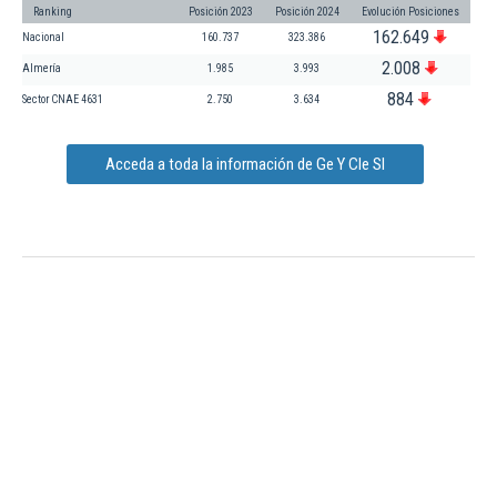
Ranking
Posición 2023
Posición 2024
Evolución Posiciones
162.649
Nacional
160.737
323.386
2.008
Almería
1.985
3.993
884
Sector CNAE 4631
2.750
3.634
Acceda a toda la información de Ge Y Cle Sl