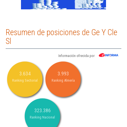
Resumen de posiciones de Ge Y Cle
Sl
Información ofrecida por
3.634
3.993
Ranking Sectorial
Ranking Almería
323.386
Ranking Nacional