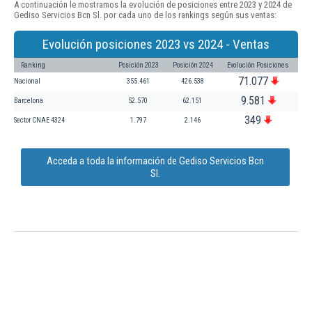
A continuación le mostramos la evolución de posiciones entre 2023 y 2024 de
Gediso Servicios Bcn Sl. por cada uno de los rankings según sus ventas:
Evolución posiciones 2023 vs 2024 - Ventas
Ranking
Posición 2023
Posición 2024
Evolución Posiciones
71.077
Nacional
355.461
426.538
9.581
Barcelona
52.570
62.151
349
Sector CNAE 4324
1.797
2.146
Acceda a toda la información de Gediso Servicios Bcn
Sl.