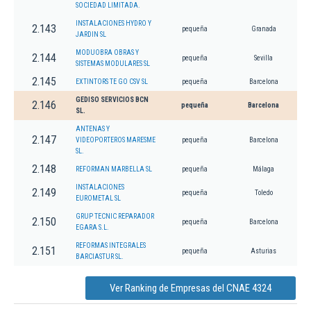
SOCIEDAD LIMITADA.
INSTALACIONES HYDRO Y
2.143
pequeña
Granada
JARDIN SL
MODUOBRA OBRAS Y
2.144
pequeña
Sevilla
SISTEMAS MODULARES SL
2.145
EXTINTORS TE GO CSV SL
pequeña
Barcelona
GEDISO SERVICIOS BCN
2.146
pequeña
Barcelona
SL.
ANTENAS Y
2.147
VIDEOPORTEROS MARESME
pequeña
Barcelona
SL.
2.148
REFORMAN MARBELLA SL
pequeña
Málaga
INSTALACIONES
2.149
pequeña
Toledo
EUROMETAL SL
GRUP TECNIC REPARADOR
2.150
pequeña
Barcelona
EGARA S.L.
REFORMAS INTEGRALES
2.151
pequeña
Asturias
BARCIASTUR SL.
Ver Ranking de Empresas del CNAE 4324