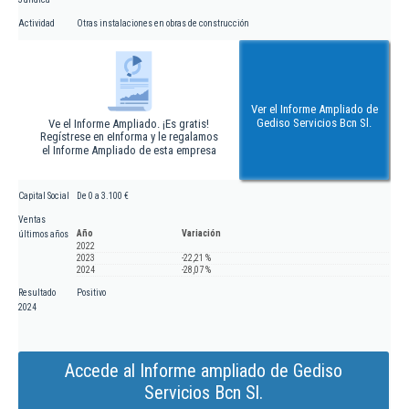
Actividad
Otras instalaciones en obras de construcción
Ver el Informe Ampliado de
Gediso Servicios Bcn Sl.
Ve el Informe Ampliado. ¡Es gratis!
Regístrese en eInforma y le regalamos
el Informe Ampliado de esta empresa
Capital Social
De 0 a 3.100 €
Ventas
Año
Variación
últimos años
2022
2023
-22,21 %
2024
-28,07 %
Resultado
Positivo
2024
Accede al Informe ampliado de Gediso
Servicios Bcn Sl.