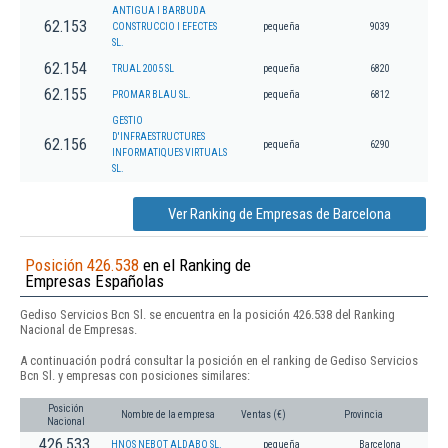
ANTIGUA I BARBUDA
62.153
CONSTRUCCIO I EFECTES
pequeña
9039
SL.
62.154
TRUAL 2005 SL
pequeña
6820
62.155
PROMAR BLAU SL.
pequeña
6812
GESTIO
D'INFRAESTRUCTURES
62.156
pequeña
6290
INFORMATIQUES VIRTUALS
SL.
Ver Ranking de Empresas de Barcelona
Posición 426.538
en el Ranking de
Empresas Españolas
Gediso Servicios Bcn Sl. se encuentra en la posición 426.538 del Ranking
Nacional de Empresas.
A continuación podrá consultar la posición en el ranking de Gediso Servicios
Bcn Sl. y empresas con posiciones similares:
Posición
Nombre de la empresa
Ventas (€)
Provincia
Nacional
426.533
HNOS NEBOT ALDABO SL.
pequeña
Barcelona