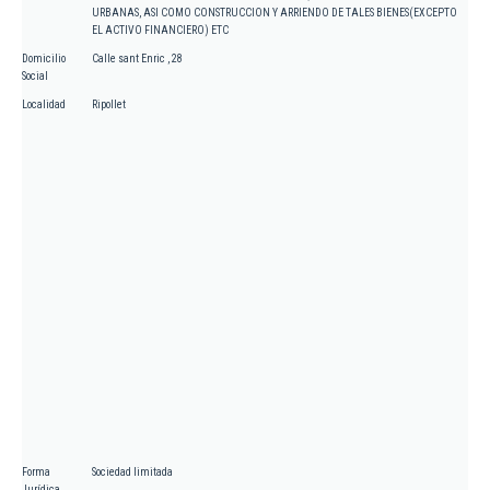
URBANAS, ASI COMO CONSTRUCCION Y ARRIENDO DE TALES BIENES(EXCEPTO
EL ACTIVO FINANCIERO) ETC
Domicilio
Calle sant Enric , 28
Social
Localidad
Ripollet
Forma
Sociedad limitada
Jurídica