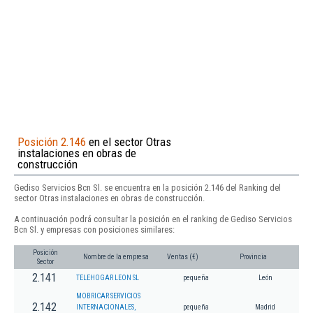
Posición 2.146
en el sector Otras
instalaciones en obras de
construcción
Gediso Servicios Bcn Sl. se encuentra en la posición 2.146 del Ranking del
sector Otras instalaciones en obras de construcción.
A continuación podrá consultar la posición en el ranking de Gediso Servicios
Bcn Sl. y empresas con posiciones similares:
Posición
Nombre de la empresa
Ventas (€)
Provincia
Sector
2.141
TELEHOGAR LEON SL
pequeña
León
MOBRICAR SERVICIOS
2.142
INTERNACIONALES,
pequeña
Madrid