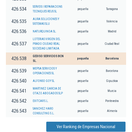
SERVEIS I REPARACIONS
426.534
pequeña
Tarragona
TECNIQUES REUS SL
AURA SOLUCIONES Y
426.535
pequeña
Valencia
SISTEMAS SLU
426.536
NATURQUINOA SL.
pequeña
Madrid
LOTERIAS VIRGEN DEL
426.537
PRADO CIUDAD REAL
pequeña
Ciudad Real
SOCIEDAD LIMITADA.
GEDISO SERVICIOS BCN
426.538
pequeña
Barcelona
SL.
MEPSA SERVICIOS Y
426.539
pequeña
Barcelona
OPERACIONES SL
426.540
ALFONSO GOY SL
pequeña
Gipuzkoa
MARTINEZ GARCIA DE
426.541
pequeña
Murcia
OTAZO ABOGADOS SLP
426.542
EXITCAR S.L.
pequeña
Pontevedra
SANCHEZ HARO
426.543
pequeña
Almería
CONSULTING S.L.
Ver Ranking de Empresas Nacional