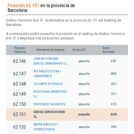
Posición 62.151
en la provincia de
Barcelona
Gediso Servicios Bcn Sl. se encuentra en la posición 62.151 del Ranking de
Barcelona.
A continuación podrá consultar la posición en el ranking de Gediso Servicios
Bcn Sl. y empresas con posiciones similares:
Posición
Sector
Nombre de la empresa
Ventas (€)
Provincia
Actividad
GAM MOTORHOME
62.146
pequeña
4781
SERVICE CARAVANING S.L.
M B ARQUITECTURA I
62.147
pequeña
6820
URBANISME SL
62.148
CULUMPO DE VEGA SL
pequeña
5611
ADDICIONAL MARKETING
62.149
pequeña
7311
S.L.
62.150
HNOS NEBOT ALDABO SL.
pequeña
4712
GEDISO SERVICIOS BCN
62.151
pequeña
4324
SL.
MEPSA SERVICIOS Y
62.152
pequeña
7499
OPERACIONES SL