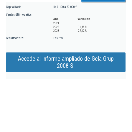
Capital Social
De 3.100 a 60.000 €
Ventas últimos años
Año
Variación
2021
2022
-11,48 %
2023
-27,12 %
Resultado 2023
Positivo
Accede al Informe ampliado de Gela Grup
2008 Sl