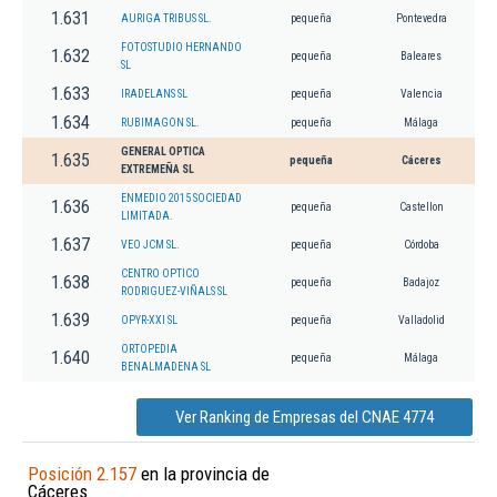
1.631
AURIGA TRIBUS SL.
pequeña
Pontevedra
FOTOSTUDIO HERNANDO
1.632
pequeña
Baleares
SL
1.633
IRADELANS SL
pequeña
Valencia
1.634
RUBIMAGON SL.
pequeña
Málaga
GENERAL OPTICA
1.635
pequeña
Cáceres
EXTREMEÑA SL
ENMEDIO 2015 SOCIEDAD
1.636
pequeña
Castellon
LIMITADA.
1.637
VEO JCM SL.
pequeña
Córdoba
CENTRO OPTICO
1.638
pequeña
Badajoz
RODRIGUEZ-VIÑALS SL
1.639
OPYR-XXI SL
pequeña
Valladolid
ORTOPEDIA
1.640
pequeña
Málaga
BENALMADENA SL
Ver Ranking de Empresas del CNAE 4774
Posición 2.157
en la provincia de
Cáceres