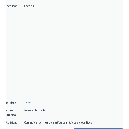
Localidad
Caceres
Teléfono
92724...
Forma
Sociedad limitada
Jurídica
Actividad
Comercio al por menor de artículos médicos y ortopédicos