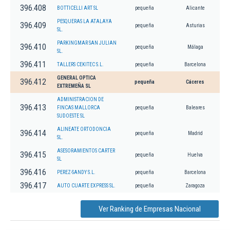
396.408
BOTTICELLI ART SL
pequeña
Alicante
PESQUERAS LA ATALAYA
396.409
pequeña
Asturias
SL.
PARKINGMAR SAN JULIAN
396.410
pequeña
Málaga
SL.
396.411
TALLERS CEKITEC S.L.
pequeña
Barcelona
GENERAL OPTICA
396.412
pequeña
Cáceres
EXTREMEÑA SL
ADMINISTRACION DE
396.413
FINCAS MALLORCA
pequeña
Baleares
SUDOESTE SL
ALINEATE ORTODONCIA
396.414
pequeña
Madrid
SL.
ASESORAMIENTOS CARTER
396.415
pequeña
Huelva
SL
396.416
PEREZ-SANDY S.L.
pequeña
Barcelona
396.417
AUTO CUARTE EXPRESS SL.
pequeña
Zaragoza
Ver Ranking de Empresas Nacional