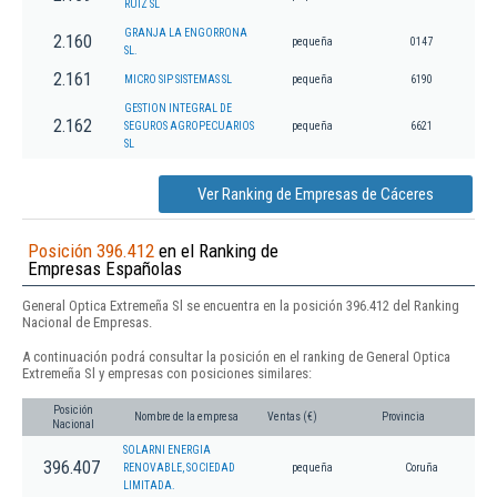
RUIZ SL
GRANJA LA ENGORRONA
2.160
pequeña
0147
SL.
2.161
MICRO SIP SISTEMAS SL
pequeña
6190
GESTION INTEGRAL DE
2.162
SEGUROS AGROPECUARIOS
pequeña
6621
SL
Ver Ranking de Empresas de Cáceres
Posición 396.412
en el Ranking de
Empresas Españolas
General Optica Extremeña Sl se encuentra en la posición 396.412 del Ranking
Nacional de Empresas.
A continuación podrá consultar la posición en el ranking de General Optica
Extremeña Sl y empresas con posiciones similares:
Posición
Nombre de la empresa
Ventas (€)
Provincia
Nacional
SOLARNI ENERGIA
396.407
RENOVABLE, SOCIEDAD
pequeña
Coruña
LIMITADA.