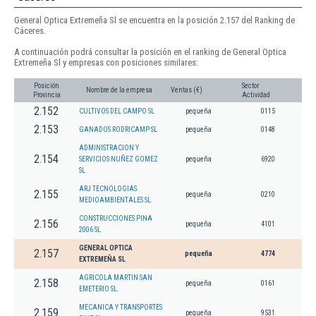
General Optica Extremeña Sl se encuentra en la posición 2.157 del Ranking de
Cáceres.
A continuación podrá consultar la posición en el ranking de General Optica
Extremeña Sl y empresas con posiciones similares:
Posición
Sector
Nombre de la empresa
Ventas (€)
Provincia
Actividad
2.152
CULTIVOS DEL CAMPO SL
pequeña
0115
2.153
GANADOS RODRICAMP SL
pequeña
0148
ADMINISTRACION Y
2.154
SERVICIOS NUÑEZ GOMEZ
pequeña
6920
SL
ARJ TECNOLOGIAS
2.155
pequeña
0210
MEDIOAMBIENTALES SL.
CONSTRUCCIONES PINA
2.156
pequeña
4101
2006 SL
GENERAL OPTICA
2.157
pequeña
4774
EXTREMEÑA SL
AGRICOLA MARTIN SAN
2.158
pequeña
0161
EMETERIO SL.
MECANICA Y TRANSPORTES
2.159
pequeña
9531