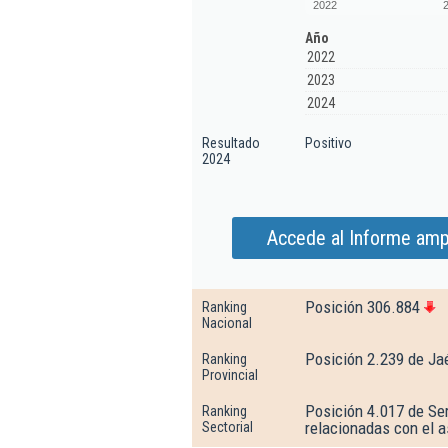
2022
Año
2022
2023
2024
Resultado
Positivo
2024
Accede al Informe amp
Posición 306.884
Ranking
Nacional
Posición 2.239 de Ja
Ranking
Provincial
Posición 4.017 de Ser
Ranking
relacionadas con el 
Sectorial