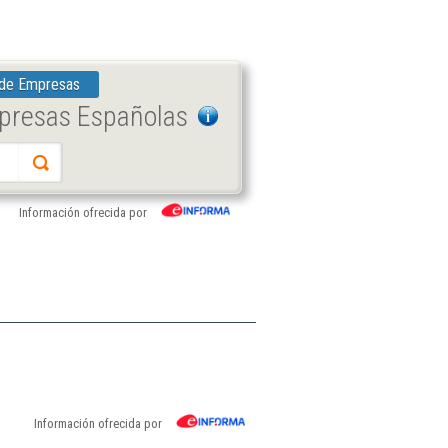
 de Empresas
mpresas Españolas
Información ofrecida por
Información ofrecida por