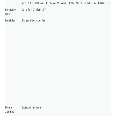
VENTA DE COMIDAS PREPARADAS PARA LLEVAR Y SERVICIOS DE CATERING, ETC
Domicilio
Calle font D'infern , 17
Social
Localidad
Bigues i Riells del fai
Forma
Sociedad limitada
Jurídica