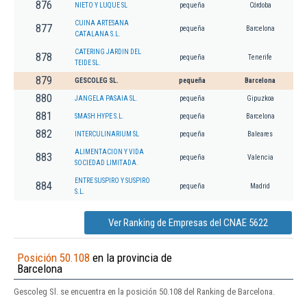
876
NIETO Y LUQUE SL
pequeña
Córdoba
CUINA ARTESANA
877
pequeña
Barcelona
CATALANA S.L.
CATERING JARDIN DEL
878
pequeña
Tenerife
TEIDE SL.
879
GESCOLEG SL.
pequeña
Barcelona
880
JANGELA PASAIA SL.
pequeña
Gipuzkoa
881
SMASH HYPE S.L.
pequeña
Barcelona
882
INTERCULINARIUM SL
pequeña
Baleares
ALIMENTACION Y VIDA
883
pequeña
Valencia
SOCIEDAD LIMITADA.
ENTRE SUSPIRO Y SUSPIRO
884
pequeña
Madrid
S.L.
Ver Ranking de Empresas del CNAE 5622
Posición 50.108
en la provincia de
Barcelona
Gescoleg Sl. se encuentra en la posición 50.108 del Ranking de Barcelona.