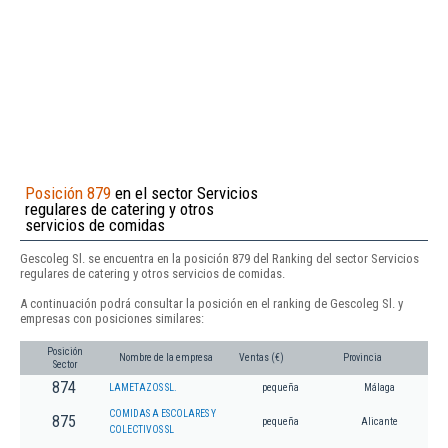
Posición 879
en el sector Servicios
regulares de catering y otros
servicios de comidas
Gescoleg Sl. se encuentra en la posición 879 del Ranking del sector Servicios
regulares de catering y otros servicios de comidas.
A continuación podrá consultar la posición en el ranking de Gescoleg Sl. y
empresas con posiciones similares:
Posición
Nombre de la empresa
Ventas (€)
Provincia
Sector
874
LAMETAZOS SL.
pequeña
Málaga
COMIDAS A ESCOLARES Y
875
pequeña
Alicante
COLECTIVOS SL