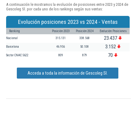
A continuación le mostramos la evolución de posiciones entre 2023 y 2024 de
Gescoleg Sl. por cada uno de los rankings según sus ventas:
Evolución posiciones 2023 vs 2024 - Ventas
Ranking
Posición 2023
Posición 2024
Evolución Posiciones
23.437
Nacional
315.131
338.568
3.152
Barcelona
46.956
50.108
70
Sector CNAE 5622
809
879
Acceda a toda la información de Gescoleg Sl.