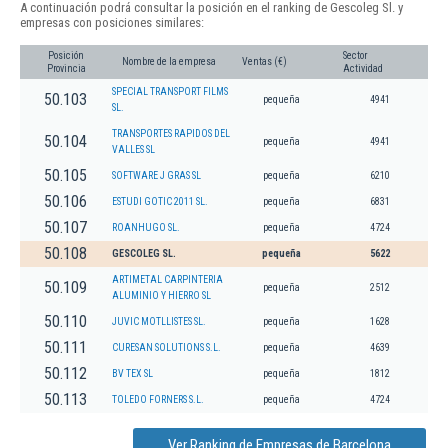
A continuación podrá consultar la posición en el ranking de Gescoleg Sl. y
empresas con posiciones similares:
Posición
Sector
Nombre de la empresa
Ventas (€)
Provincia
Actividad
SPECIAL TRANSPORT FILMS
50.103
pequeña
4941
SL.
TRANSPORTES RAPIDOS DEL
50.104
pequeña
4941
VALLES SL
50.105
SOFTWARE J GRAS SL
pequeña
6210
50.106
ESTUDI GOTIC 2011 SL.
pequeña
6831
50.107
ROANHUGO SL.
pequeña
4724
50.108
GESCOLEG SL.
pequeña
5622
ARTIMETAL CARPINTERIA
50.109
pequeña
2512
ALUMINIO Y HIERRO SL
50.110
JUVIC MOTLLISTES SL.
pequeña
1628
50.111
CURESAN SOLUTIONS S.L.
pequeña
4639
50.112
BV TEX SL
pequeña
1812
50.113
TOLEDO FORNERS S.L.
pequeña
4724
Ver Ranking de Empresas de Barcelona