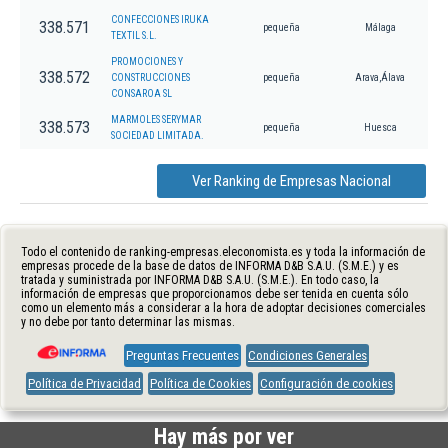
CONFECCIONES IRUKA
338.571
pequeña
Málaga
TEXTIL S.L.
PROMOCIONES Y
338.572
CONSTRUCCIONES
pequeña
Arava,Álava
CONSAROA SL
MARMOLES SERYMAR
338.573
pequeña
Huesca
SOCIEDAD LIMITADA.
Ver Ranking de Empresas Nacional
Todo el contenido de ranking-empresas.eleconomista.es y toda la información de
empresas procede de la base de datos de INFORMA D&B S.A.U. (S.M.E.) y es
tratada y suministrada por INFORMA D&B S.A.U. (S.M.E.). En todo caso, la
información de empresas que proporcionamos debe ser tenida en cuenta sólo
como un elemento más a considerar a la hora de adoptar decisiones comerciales
y no debe por tanto determinar las mismas.
Preguntas Frecuentes
Condiciones Generales
Política de Privacidad
Política de Cookies
Configuración de cookies
Hay más por ver