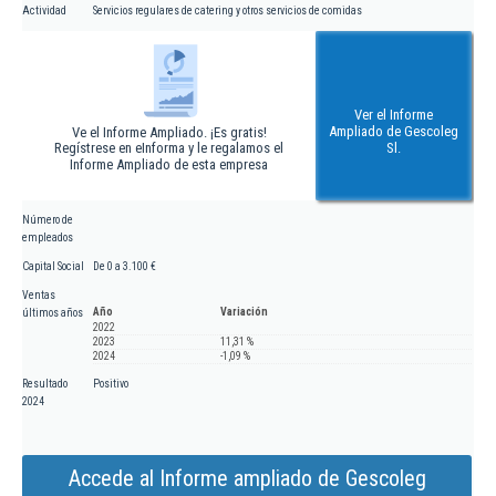
Actividad
Servicios regulares de catering y otros servicios de comidas
Ver el Informe
Ampliado de Gescoleg
Ve el Informe Ampliado. ¡Es gratis!
Regístrese en eInforma y le regalamos el
Sl.
Informe Ampliado de esta empresa
Número de
empleados
Capital Social
De 0 a 3.100 €
Ventas
Año
Variación
últimos años
2022
2023
11,31 %
2024
-1,09 %
Resultado
Positivo
2024
Accede al Informe ampliado de Gescoleg