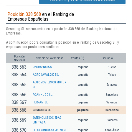
Posición 338.568
en el Ranking de
Empresas Españolas
Gescoleg Sl. se encuentra en la posición 338.568 del Ranking Nacional de
Empresas.
A continuación podrá consultar la posición en el ranking de Gescoleg Sl. y
empresas con posiciones similares:
Posición
Nombre de la empresa
Ventas (€)
Provincia
Nacional
338.563
ONUESENCIA SL.
pequeña
Huelva
338.564
AGRODAVAL 2006 SL
pequeña
Toledo
AUTOMOVILES CG MOTOR
338.565
pequeña
Zaragoza
SL
338.566
ROANHUGO SL.
pequeña
Barcelona
338.567
HERRAMI SL
pequeña
Valencia
338.568
GESCOLEG SL.
pequeña
Barcelona
SATE HOUSE SOCIEDAD
338.569
pequeña
Baleares
LIMITADA.
338.570
ELECTRONICA SARROYO SL
pequeña
Arava,Álava