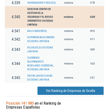
4.339
INVERNADEROS Y RIEGOS SL
mediana
4778
GESE RISK CENTRO DE
GESTION DE LA
4.340
SEGURIDAD Y EL RIESGO
mediana
6220
CIBERNETICO SOCIEDAD
LIMITADA.
4.341
SAUCI ASESORES SL.
mediana
6910
SUPERMERCADOS EMEREN
4.342
mediana
4711
SOCIEDAD LIMITADA.
SOLIS & DELEU SOCIEDAD
4.343
mediana
5630
LIMITADA.
GUERREROS
EQUIPAMIENTO
4.344
mediana
1623
MOBILIARIO COMERCIAL,
SOCIEDAD LIMITADA.
FRUTAS JAVIER CUEVAS
4.345
mediana
4721
SOCIEDAD LIMITADA.
Ver Ranking de Empresas de Sevilla
Posición 141.980
en el Ranking de
Empresas Españolas