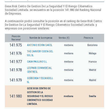
Gese Risk Centro De Gestion De La Seguridad Y El Riesgo Cibernetico
Sociedad Limitada. se encuentra en la posición 141.980 del Ranking Nacional
de Empresas.
A continuación podrá consultar la posición en el ranking de Gese Risk Centro
De Gestion De La Seguridad Y El Riesgo Cibernetico Sociedad Limitada. y
empresas con posiciones similares:
Posición
Nombre de la empresa
Ventas (€)
Provincia
Nacional
141.975
ANTONIO BOIRA GAS SL
mediana
Barcelona
THE CARVERY COSTA DEL
141.976
mediana
Málaga
SOL SL.
141.977
CASA PAULINO S.L.
mediana
Huesca
LEOPARD COMMERCIAL
141.978
mediana
Madrid
CENTRE SL
GERBONSA Y ESCANDELL
141.979
mediana
Madrid
SL.
GESE RISK CENTRO DE
GESTION DE LA
141.980
SEGURIDAD Y EL RIESGO
mediana
Sevilla
CIBERNETICO SOCIEDAD
LIMITADA.