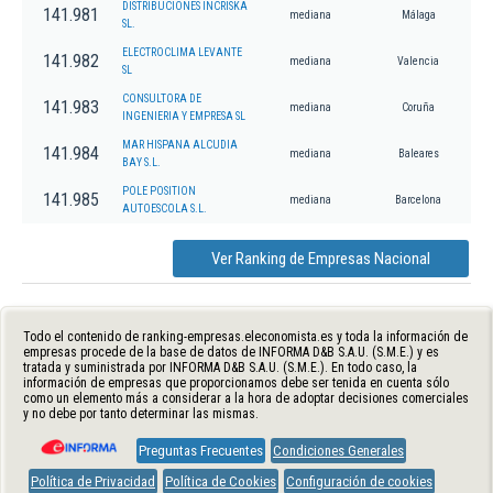
DISTRIBUCIONES INCRISKA
141.981
mediana
Málaga
SL.
ELECTROCLIMA LEVANTE
141.982
mediana
Valencia
SL
CONSULTORA DE
141.983
mediana
Coruña
INGENIERIA Y EMPRESA SL
MAR HISPANA ALCUDIA
141.984
mediana
Baleares
BAY S.L.
POLE POSITION
141.985
mediana
Barcelona
AUTOESCOLA S.L.
Ver Ranking de Empresas Nacional
Todo el contenido de ranking-empresas.eleconomista.es y toda la información de
empresas procede de la base de datos de INFORMA D&B S.A.U. (S.M.E.) y es
tratada y suministrada por INFORMA D&B S.A.U. (S.M.E.). En todo caso, la
información de empresas que proporcionamos debe ser tenida en cuenta sólo
como un elemento más a considerar a la hora de adoptar decisiones comerciales
y no debe por tanto determinar las mismas.
Preguntas Frecuentes
Condiciones Generales
Política de Privacidad
Política de Cookies
Configuración de cookies