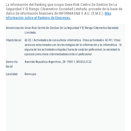
La información del Ranking que ocupa Gese Risk Centro De Gestion De La
Seguridad Y El Riesgo Cibernetico Sociedad Limitada. procede de la base de
datos de información financiera de INFORMA D&B S.A.U. (S.M.E.).
Más
información sobre el Ranking de Empresas.
Denominación
Gese Risk Centro De Gestion De La Seguridad Y El Riesgo Cibernetico Sociedad
Limitada.
Objeto Social
62.02 / Actividades de consultoría informática. Otras actividades: 62.09 / Otros
servicios relacionados con las tecnologías de la información y la informática. - Si
alguna de las actividades elegidas fuera de carácter profesional, la sociedad la
ejercerá como mera intermediadora entre el profesional
Domicilio
Avenida Republica Argentina , 28 - PISO 1, MODULO 22
Social
Localidad
Bormujos