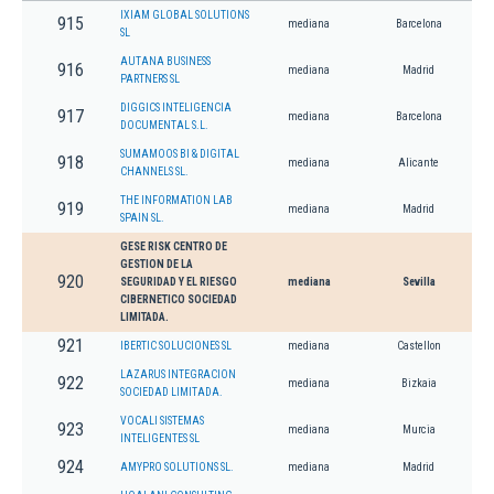
IXIAM GLOBAL SOLUTIONS
915
mediana
Barcelona
SL
AUTANA BUSINESS
916
mediana
Madrid
PARTNERS SL
DIGGICS INTELIGENCIA
917
mediana
Barcelona
DOCUMENTAL S.L.
SUMAMOOS BI & DIGITAL
918
mediana
Alicante
CHANNELS SL.
THE INFORMATION LAB
919
mediana
Madrid
SPAIN SL.
GESE RISK CENTRO DE
GESTION DE LA
920
SEGURIDAD Y EL RIESGO
mediana
Sevilla
CIBERNETICO SOCIEDAD
LIMITADA.
921
IBERTIC SOLUCIONES SL
mediana
Castellon
LAZARUS INTEGRACION
922
mediana
Bizkaia
SOCIEDAD LIMITADA.
VOCALI SISTEMAS
923
mediana
Murcia
INTELIGENTES SL
924
AMYPRO SOLUTIONS SL.
mediana
Madrid