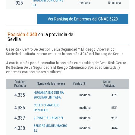
HOALANI CONSULTING
925
mediana
Barcelona
S.L.
Ver Ranking de Empresas del CNAE 6220
Posición 4.340
en la provincia de
Sevilla
Gese Risk Centro De Gestion De La Seguridad Y El Riesgo Cibernetico
Sociedad Limitada. se encuentra en la posición 4.340 del Ranking de Sevilla.
A continuación podrá consultar la posición en el ranking de Gese Risk Centro
De Gestion De La Seguridad Y El Riesgo Cibernetico Sociedad Limitada. y
empresas con posiciones similares:
Posición
Sector
Nombre de la empresa
Ventas (€)
Provincia
Actividad
HUGANSA INGENIERIA
4.335
mediana
4321
SOCIEDAD LIMITADA.
COLEGIO MARCELO
4.336
mediana
8531
SPINOLA SL
4.337
ZONAFIT ALJARAFE SL.
mediana
9313
BEBIDAS MIGUEL MACHO
4.338
mediana
4634
S.L.