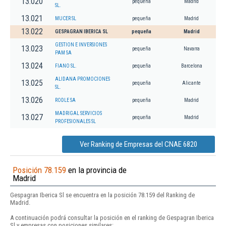
13.020
pequeña
Madrid
SL.
13.021
MUCER SL
pequeña
Madrid
13.022
GESPAGRAN IBERICA SL
pequeña
Madrid
GESTION E INVERSIONES
13.023
pequeña
Navarra
PAM SA
13.024
FIANO SL.
pequeña
Barcelona
ALIDANA PROMOCIONES
13.025
pequeña
Alicante
SL.
13.026
RODLE SA
pequeña
Madrid
MADRIGAL SERVICIOS
13.027
pequeña
Madrid
PROFESIONALES SL
Ver Ranking de Empresas del CNAE 6820
Posición 78.159
en la provincia de
Madrid
Gespagran Iberica Sl se encuentra en la posición 78.159 del Ranking de
Madrid.
A continuación podrá consultar la posición en el ranking de Gespagran Iberica
Sl y empresas con posiciones similares: