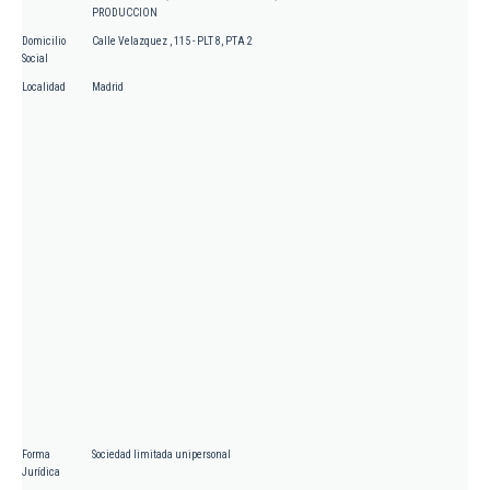
PRODUCCION
Domicilio
Calle Velazquez , 115 - PLT 8, PTA 2
Social
Localidad
Madrid
Forma
Sociedad limitada unipersonal
Jurídica