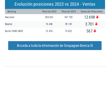
Evolución posiciones 2023 vs 2024 - Ventas
Ranking
Posición 2023
Posición 2024
Evolución Posiciones
12.698
Nacional
435.022
447.720
3.701
Madrid
74.458
78.159
567
Sector CNAE 6820
12.455
13.022
Acceda a toda la información de Gespagran Iberica Sl