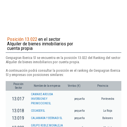
Posición 13.022
en el sector
Alquiler de bienes inmobiliarios por
cuenta propia
Gespagran Iberica Sl se encuentra en la posición 13.022 del Ranking del sector
Alquiler de bienes inmobiliarios por cuenta propia.
A continuación podrá consultar la posición en el ranking de Gespagran Iberica
Sl y empresas con posiciones similares:
Posición
Nombre de la empresa
Ventas (€)
Provincia
Sector
CAMAXE AROUSA
13.017
INVERSIONS Y
pequeña
Pontevedra
PROMOCIONS SL
13.018
CEGASER SL
pequeña
La Rioja
13.019
CALAMARA Y BERNADI SL
pequeña
Baleares
GRUPO ROBLE MORALEJA