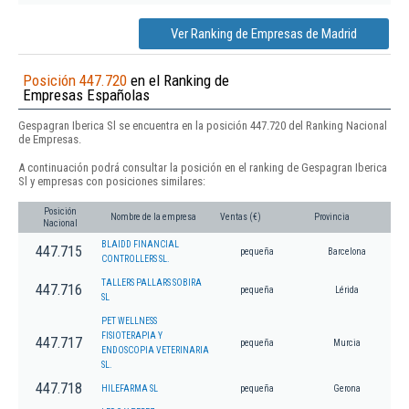
Ver Ranking de Empresas de Madrid
Posición 447.720
en el Ranking de
Empresas Españolas
Gespagran Iberica Sl se encuentra en la posición 447.720 del Ranking Nacional
de Empresas.
A continuación podrá consultar la posición en el ranking de Gespagran Iberica
Sl y empresas con posiciones similares:
Posición
Nombre de la empresa
Ventas (€)
Provincia
Nacional
BLAIDD FINANCIAL
447.715
pequeña
Barcelona
CONTROLLERS SL.
TALLERS PALLARS SOBIRA
447.716
pequeña
Lérida
SL
PET WELLNESS
FISIOTERAPIA Y
447.717
pequeña
Murcia
ENDOSCOPIA VETERINARIA
SL.
447.718
HILEFARMA SL
pequeña
Gerona