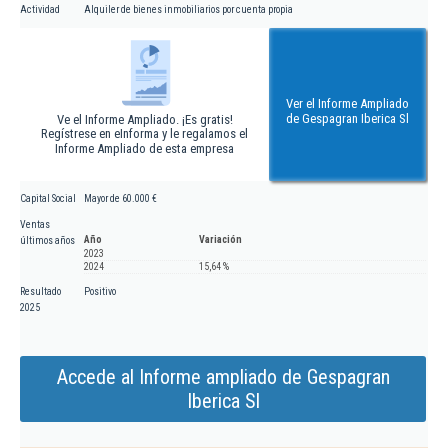
Actividad
Alquiler de bienes inmobiliarios por cuenta propia
Ver el Informe Ampliado
de Gespagran Iberica Sl
Ve el Informe Ampliado. ¡Es gratis!
Regístrese en eInforma y le regalamos el
Informe Ampliado de esta empresa
Capital Social
Mayor de 60.000 €
Ventas
Año
Variación
últimos años
2023
2024
15,64 %
Resultado
Positivo
2025
Accede al Informe ampliado de Gespagran
Iberica Sl