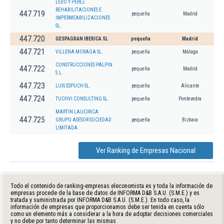
LEDO Y PEREZ
REHABILITACIONES E
447.719
pequeña
Madrid
IMPERMEABILIZACIONES
SL.
447.720
GESPAGRAN IBERICA SL
pequeña
Madrid
447.721
VILLENA MORAGA SL.
pequeña
Málaga
CONSTRUCCIONES PALPIN
447.722
pequeña
Madrid
S.L.
447.723
LUIS ESPUCH SL.
pequeña
Alicante
447.724
TUCHVI CONSULTING SL.
pequeña
Pontevedra
MARTIN LAUCIRICA
447.725
GRUPO ASESOR SOCIEDAD
pequeña
Bizkaia
LIMITADA.
Ver Ranking de Empresas Nacional
Todo el contenido de ranking-empresas.eleconomista.es y toda la información de
empresas procede de la base de datos de INFORMA D&B S.A.U. (S.M.E.) y es
tratada y suministrada por INFORMA D&B S.A.U. (S.M.E.). En todo caso, la
información de empresas que proporcionamos debe ser tenida en cuenta sólo
como un elemento más a considerar a la hora de adoptar decisiones comerciales
y no debe por tanto determinar las mismas.