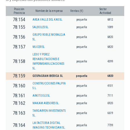
Posición
Sector
Nombre de la empresa
Ventas (€)
Provincia
Actividad
78.154
AREA VALLE DEL KAS SL.
pequeña
6812
78.155
SALBOLES SL.
pequeña
1089
GRUPO ROBLE MORALEJA
78.156
pequeña
6820
SL.
78.157
MUCER SL
pequeña
6820
LEDO Y PEREZ
REHABILITACIONES E
78.158
pequeña
4399
IMPERMEABILIZACIONES
SL.
78.159
GESPAGRAN IBERICA SL
pequeña
6820
CONSTRUCCIONES PALPIN
78.160
pequeña
4101
S.L.
78.161
ARKITOOLS SL
pequeña
7111
78.162
MAKAM ASESORES SL.
pequeña
6920
TARGARYEN INVESTMENTS
78.163
pequeña
6619
SL.
LA FACTORIA DIGITAL
78.164
pequeña
7739
IMAGING TECHNICIAN SL.