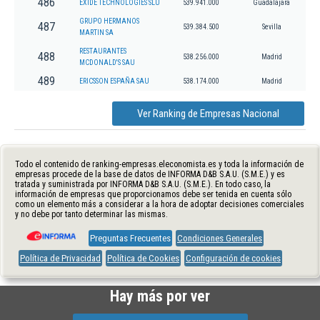
486
EXIDE TECHNOLOGIES SLU
539.941.000
Guadalajara
GRUPO HERMANOS
487
539.384.500
Sevilla
MARTIN SA
RESTAURANTES
488
538.256.000
Madrid
MCDONALD'S SAU
489
ERICSSON ESPAÑA SAU
538.174.000
Madrid
Ver Ranking de Empresas Nacional
Todo el contenido de ranking-empresas.eleconomista.es y toda la información de
empresas procede de la base de datos de INFORMA D&B S.A.U. (S.M.E.) y es
tratada y suministrada por INFORMA D&B S.A.U. (S.M.E.). En todo caso, la
información de empresas que proporcionamos debe ser tenida en cuenta sólo
como un elemento más a considerar a la hora de adoptar decisiones comerciales
y no debe por tanto determinar las mismas.
Preguntas Frecuentes
Condiciones Generales
Política de Privacidad
Política de Cookies
Configuración de cookies
Hay más por ver