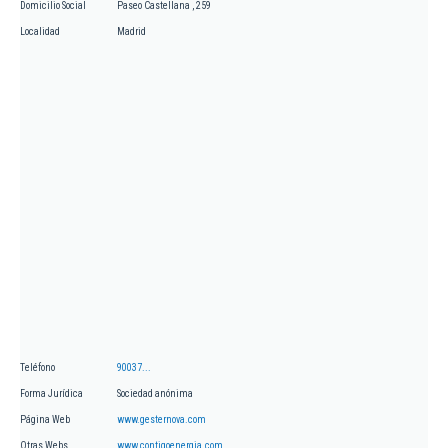
Domicilio Social
Paseo Castellana , 259
Localidad
Madrid
Teléfono
90037...
Forma Jurídica
Sociedad anónima
Página Web
www.gesternova.com
Otras Webs
www.contigoenergia.com