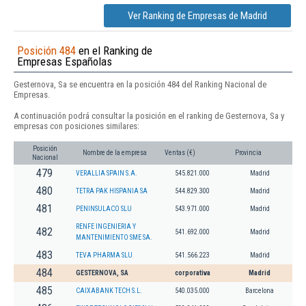
Ver Ranking de Empresas de Madrid
Posición 484
en el Ranking de
Empresas Españolas
Gesternova, Sa se encuentra en la posición 484 del Ranking Nacional de
Empresas.
A continuación podrá consultar la posición en el ranking de Gesternova, Sa y
empresas con posiciones similares:
Posición
Nombre de la empresa
Ventas (€)
Provincia
Nacional
479
VERALLIA SPAIN S.A.
545.821.000
Madrid
480
TETRA PAK HISPANIA SA
544.829.300
Madrid
481
PENINSULACO SLU
543.971.000
Madrid
RENFE INGENIERIA Y
482
541.692.000
Madrid
MANTENIMIENTO SME SA.
483
TEVA PHARMA SLU
541.566.223
Madrid
484
GESTERNOVA, SA
corporativa
Madrid
485
CAIXABANK TECH S.L.
540.035.000
Barcelona