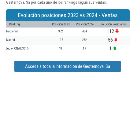
Gesternova, Sa por cada uno de los rankings según sus ventas:
Evolución posiciones 2023 vs 2024 - Ventas
Ranking
Posición 2023
Posición 2024
Evolución Posiciones
112
Nacional
372
484
56
Madrid
196
252
1
Sector CNAE 3515
18
17
Acceda a toda la información de Gesternova, Sa