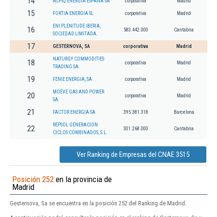
14
ALPIQ ENERGIA ESPAÑA SA
corporativa
Madrid
15
FORTIA ENERGIA SL
corporativa
Madrid
ENI PLENITUDE IBERIA,
16
583.442.000
Cantabria
SOCIEDAD LIMITADA.
17
GESTERNOVA, SA
corporativa
Madrid
NATURGY COMMODITIES
18
corporativa
Madrid
TRADING SA.
19
FENIE ENERGIA, SA
corporativa
Madrid
MOEVE GAS AND POWER
20
corporativa
Madrid
SA.
21
FACTOR ENERGIA SA
395.381.318
Barcelona
REPSOL GENERACION
22
301.268.000
Cantabria
CICLOS COMBINADOS, S.L.
Ver Ranking de Empresas del CNAE 3515
Posición 252
en la provincia de
Madrid
Gesternova, Sa se encuentra en la posición 252 del Ranking de Madrid.