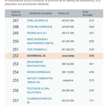
A continuación podrá consultar la posición en el ranking de Gesternova, Sa y
empresas con posiciones similares:
Posición
Sector
Nombre de la empresa
Ventas (€)
Provincia
Actividad
247
VERALLIA SPAIN S.A.
545.821.000
2313
248
TETRA PAK HISPANIA SA
544.829.300
4664
249
PENINSULACO SLU
543.971.000
4727
RENFE INGENIERIA Y
250
541.692.000
3020
MANTENIMIENTO SME SA.
251
TEVA PHARMA SLU
541.566.223
2120
252
GESTERNOVA, SA
corporativa
3515
RESTAURANTES
253
538.256.000
5611
MCDONALD'S SAU
254
ERICSSON ESPAÑA SAU
538.174.000
6190
NATURGY COMMODITIES
255
corporativa
3515
TRADING SA.
TELEFONICA GLOBAL
256
536.600.000
6190
SOLUTIONS SL.
VOLKSWAGEN RENTING
257
536.367.000
7711
SA.