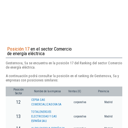
Posición 17
en el sector Comercio
de energía eléctrica
Gesternova, Sa se encuentra en la posición 17 del Ranking del sector Comercio
de energía eléctrica.
A continuación podrá consultar la posición en el ranking de Gesternova, Sa y
empresas con posiciones similares:
Posición
Nombre de la empresa
Ventas (€)
Provincia
Sector
CEPSA GAS
12
corporativa
Madrid
COMERCIALIZADORA SA
TOTALENERGIES
13
ELECTRICIDAD Y GAS
corporativa
Madrid
ESPAÑA SAU