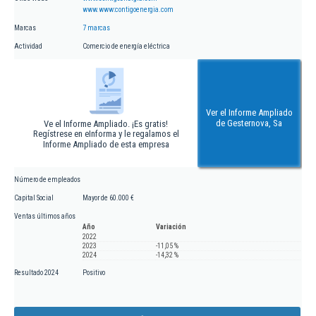
www.www:contigoenergia.com
Marcas
7 marcas
Actividad
Comercio de energía eléctrica
Ver el Informe Ampliado
de Gesternova, Sa
Ve el Informe Ampliado. ¡Es gratis!
Regístrese en eInforma y le regalamos el
Informe Ampliado de esta empresa
Número de empleados
Capital Social
Mayor de 60.000 €
Ventas últimos años
Año
Variación
2022
2023
-11,05 %
2024
-14,32 %
Resultado 2024
Positivo