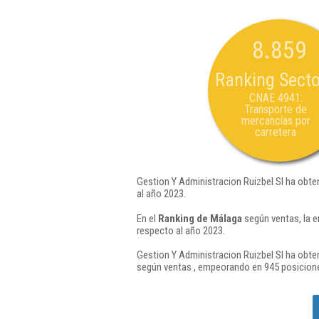
8.859
Ranking Secto
CNAE 4941:
Transporte de
mercancías por
carretera
Gestion Y Administracion Ruizbel Sl ha obte
al año 2023.
En el
Ranking de Málaga
según ventas, la e
respecto al año 2023.
Gestion Y Administracion Ruizbel Sl ha obten
según ventas , empeorando en 945 posicione