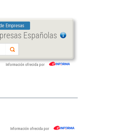
 de Empresas
mpresas Españolas
Información ofrecida por
Información ofrecida por