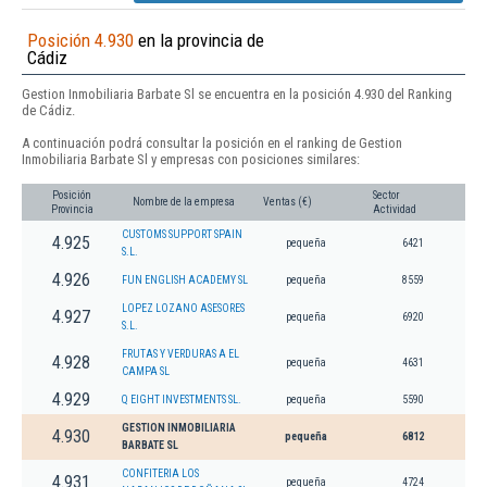
Posición 4.930
en la provincia de
Cádiz
Gestion Inmobiliaria Barbate Sl se encuentra en la posición 4.930 del Ranking
de Cádiz.
A continuación podrá consultar la posición en el ranking de Gestion
Inmobiliaria Barbate Sl y empresas con posiciones similares:
Posición
Sector
Nombre de la empresa
Ventas (€)
Provincia
Actividad
CUSTOMS SUPPORT SPAIN
4.925
pequeña
6421
S.L.
4.926
FUN ENGLISH ACADEMY SL
pequeña
8559
LOPEZ LOZANO ASESORES
4.927
pequeña
6920
S.L.
FRUTAS Y VERDURAS A EL
4.928
pequeña
4631
CAMPA SL
4.929
Q EIGHT INVESTMENTS SL.
pequeña
5590
GESTION INMOBILIARIA
4.930
pequeña
6812
BARBATE SL
CONFITERIA LOS
4.931
pequeña
4724