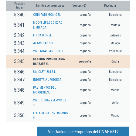
Posición
Nombre de la empresa
Ventas (€)
Provincia
Sector
5.340
CUBI PATRIMONIO SL
pequeña
Barcelona
MOON LIFE, SOCIEDAD
5.341
pequeña
Murcia
LIMITADA.
5.342
FINCA D'OR SL
pequeña
Baleares
5.343
ALAMEDA 15 SL
pequeña
Málaga
5.344
VIVIENDAS SAN JOSE SL
pequeña
Valladolid
GESTION INMOBILIARIA
5.345
pequeña
Cádiz
BARBATE SL
5.346
UNIOSET 1881 S.L.
pequeña
Barcelona
5.347
INDUSTRIAL ROIGE SA
pequeña
Barcelona
PAVIMENTOS DEL
5.348
pequeña
Madrid
NOROESTE SL
VIVET OBRAS Y SERVICIOS
5.349
pequeña
Ávila
SL.
LEITARIEGOS INVERSIONES
5.350
pequeña
Madrid
SL.
Ver Ranking de Empresas del CNAE 6812