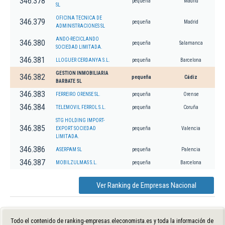
346.378
pequeña
Madrid
SL
OFICINA TECNICA DE
346.379
pequeña
Madrid
ADMINISTRACIONES SL
ANDO-RECICLANDO
346.380
pequeña
Salamanca
SOCIEDAD LIMITADA.
346.381
LLOGUER CERDANYA S.L.
pequeña
Barcelona
GESTION INMOBILIARIA
346.382
pequeña
Cádiz
BARBATE SL
346.383
FERREIRO ORENSE SL.
pequeña
Orense
346.384
TELEMOVIL FERROL S.L.
pequeña
Coruña
STG HOLDING IMPORT-
346.385
EXPORT SOCIEDAD
pequeña
Valencia
LIMITADA.
346.386
ASERPAM SL
pequeña
Palencia
346.387
MOBILZULMAS S.L.
pequeña
Barcelona
Ver Ranking de Empresas Nacional
Todo el contenido de ranking-empresas.eleconomista.es y toda la información de