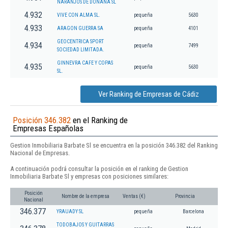
NARANJOS DE DOÑANA SL
4.932
VIVE CON ALMA SL.
pequeña
5630
4.933
ARAGON GUERRA SA
pequeña
4101
GEOCENTRICA SPORT
4.934
pequeña
7499
SOCIEDAD LIMITADA.
GINNEVRA CAFE Y COPAS
4.935
pequeña
5630
SL.
Ver Ranking de Empresas de Cádiz
Posición 346.382
en el Ranking de
Empresas Españolas
Gestion Inmobiliaria Barbate Sl se encuentra en la posición 346.382 del Ranking
Nacional de Empresas.
A continuación podrá consultar la posición en el ranking de Gestion
Inmobiliaria Barbate Sl y empresas con posiciones similares:
Posición
Nombre de la empresa
Ventas (€)
Provincia
Nacional
346.377
YRAUADY SL
pequeña
Barcelona
TODOBAJOS Y GUITARRAS