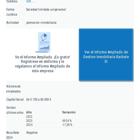
Teléfono
618.....
Forma
Sociedad limitada unipersonal
Jurídica
Actividad
promoción inmobiliaria
Ver el Informe Ampliado de
Gestion Inmobiliaria Barbate
Ve el Informe Ampliado. ¡Es gratis!
Regístrese en eInforma y le
Sl
regalamos el Informe Ampliado de
esta empresa
Número de
empleados
Capital Social
De 3.100 a 60.000 €
Ventas
Año
Variación
últimos años
2022
2023
69,04 %
2024
-11,38 %
Resultado
Negativo
2024