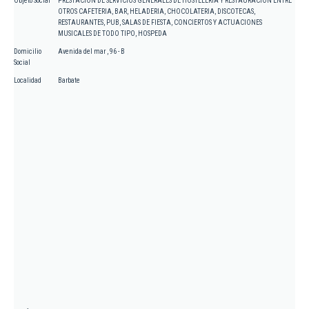
Objeto Social
PRESTACION DE SERVICIOS GENERALES DE HOSTELERIA Y RESTAURACION ENTRE
OTROS CAFETERIA, BAR, HELADERIA, CHOCOLATERIA, DISCOTECAS,
RESTAURANTES, PUB, SALAS DE FIESTA, CONCIERTOS Y ACTUACIONES
MUSICALES DE TODO TIPO, HOSPEDA
Domicilio
Avenida del mar , 96 - B
Social
Localidad
Barbate