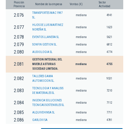
Posición
Sector
Nombre de la empresa
Ventas (€)
Provincia
Actividad
TRANSPORTES MAC 1987
2.076
mediana
4941
SL.
HIJOS DE LUIS MARTINEZ
2.077
mediana
1623
NOREÑA SL
2.078
EVENTOS LLANERA SL
mediana
5621
2.079
SONFIN GESTION SL.
mediana
6812
2.080
AUDIOLOGIA SL
mediana
4774
GESTION INTEGRAL DEL
2.081
MUEBLE ASTURIAS
mediana
4755
SOCIEDAD LIMITADA.
TALLERES GAMA
2.082
mediana
9531
AUTOMOCION SL.
TECNOLOGIA Y ANALISIS
2.083
mediana
7210
DE MATERIALES SL
INGENICA SOLUCIONES
2.084
mediana
7112
TECNICAS SOSTENIBLES SL
2.085
ALQUIVEHINSA SL
mediana
7711
2.086
GARLOVI SA
mediana
4781