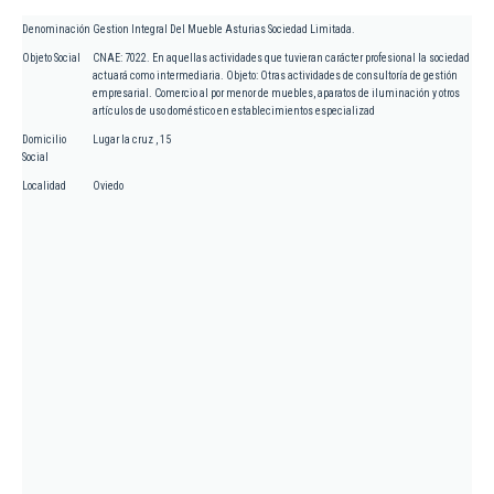
Denominación
Gestion Integral Del Mueble Asturias Sociedad Limitada.
Objeto Social
CNAE: 7022. En aquellas actividades que tuvieran carácter profesional la sociedad
actuará como intermediaria. Objeto: Otras actividades de consultoría de gestión
empresarial. Comercio al por menor de muebles, aparatos de iluminación y otros
artículos de uso doméstico en establecimientos especializad
Domicilio
Lugar la cruz , 15
Social
Localidad
Oviedo