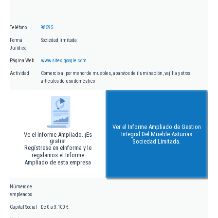
Teléfono
98595...
Forma
Sociedad limitada
Jurídica
Página Web
www.sites.google.com
Actividad
Comercio al por menor de muebles, aparatos de iluminación, vajilla y otros
artículos de uso doméstico
Ver el Informe Ampliado de Gestion
Integral Del Mueble Asturias
Ve el Informe Ampliado. ¡Es
gratis!
Sociedad Limitada.
Regístrese en eInforma y le
regalamos el Informe
Ampliado de esta empresa
Número de
empleados
Capital Social
De 0 a 3.100 €