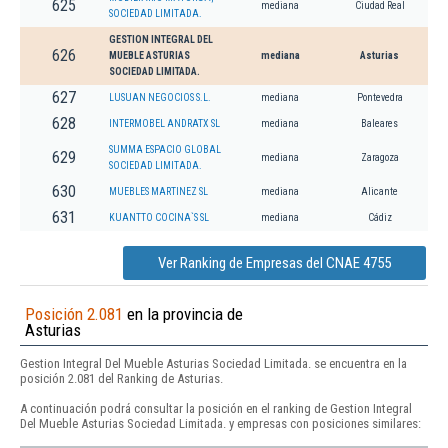
625
mediana
Ciudad Real
SOCIEDAD LIMITADA.
GESTION INTEGRAL DEL
626
MUEBLE ASTURIAS
mediana
Asturias
SOCIEDAD LIMITADA.
627
LUSUAN NEGOCIOS S.L.
mediana
Pontevedra
628
INTERMOBEL ANDRATX SL
mediana
Baleares
SUMMA ESPACIO GLOBAL
629
mediana
Zaragoza
SOCIEDAD LIMITADA.
630
MUEBLES MARTINEZ SL
mediana
Alicante
631
KUANTTO COCINA`S SL
mediana
Cádiz
Ver Ranking de Empresas del CNAE 4755
Posición 2.081
en la provincia de
Asturias
Gestion Integral Del Mueble Asturias Sociedad Limitada. se encuentra en la
posición 2.081 del Ranking de Asturias.
A continuación podrá consultar la posición en el ranking de Gestion Integral
Del Mueble Asturias Sociedad Limitada. y empresas con posiciones similares: