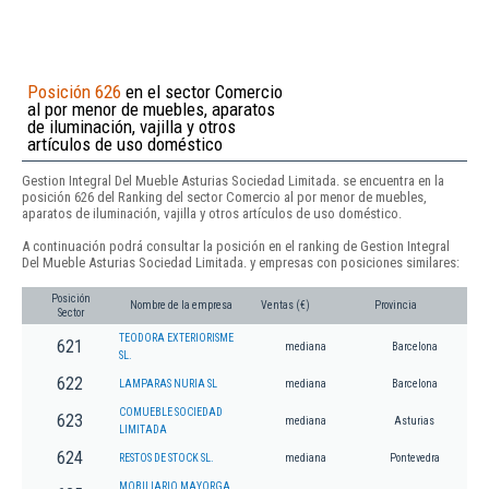
Posición 626
en el sector Comercio
al por menor de muebles, aparatos
de iluminación, vajilla y otros
artículos de uso doméstico
Gestion Integral Del Mueble Asturias Sociedad Limitada. se encuentra en la
posición 626 del Ranking del sector Comercio al por menor de muebles,
aparatos de iluminación, vajilla y otros artículos de uso doméstico.
A continuación podrá consultar la posición en el ranking de Gestion Integral
Del Mueble Asturias Sociedad Limitada. y empresas con posiciones similares:
Posición
Nombre de la empresa
Ventas (€)
Provincia
Sector
TEODORA EXTERIORISME
621
mediana
Barcelona
SL.
622
LAMPARAS NURIA SL
mediana
Barcelona
COMUEBLE SOCIEDAD
623
mediana
Asturias
LIMITADA
624
RESTOS DE STOCK SL.
mediana
Pontevedra
MOBILIARIO MAYORGA,