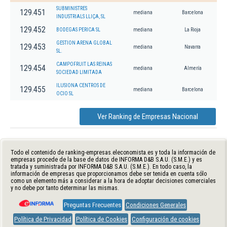
SUBMINISTRES
129.451
mediana
Barcelona
INDUSTRIALS LLIÇA, SL
129.452
BODEGAS PERICA SL
mediana
La Rioja
GESTION ARENA GLOBAL
129.453
mediana
Navarra
SL.
CAMPOFRUIT LAS REINAS
129.454
mediana
Almería
SOCIEDAD LIMITADA
ILUSIONA CENTROS DE
129.455
mediana
Barcelona
OCIO SL
Ver Ranking de Empresas Nacional
Todo el contenido de ranking-empresas.eleconomista.es y toda la información de
empresas procede de la base de datos de INFORMA D&B S.A.U. (S.M.E.) y es
tratada y suministrada por INFORMA D&B S.A.U. (S.M.E.). En todo caso, la
información de empresas que proporcionamos debe ser tenida en cuenta sólo
como un elemento más a considerar a la hora de adoptar decisiones comerciales
y no debe por tanto determinar las mismas.
Preguntas Frecuentes
Condiciones Generales
Política de Privacidad
Política de Cookies
Configuración de cookies