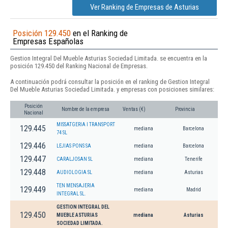
Ver Ranking de Empresas de Asturias
Posición 129.450
en el Ranking de
Empresas Españolas
Gestion Integral Del Mueble Asturias Sociedad Limitada. se encuentra en la
posición 129.450 del Ranking Nacional de Empresas.
A continuación podrá consultar la posición en el ranking de Gestion Integral
Del Mueble Asturias Sociedad Limitada. y empresas con posiciones similares:
Posición
Nombre de la empresa
Ventas (€)
Provincia
Nacional
MISSATGERIA I TRANSPORT
129.445
mediana
Barcelona
74 SL
129.446
LEJIAS PONS SA
mediana
Barcelona
129.447
CARALJOSAN SL
mediana
Tenerife
129.448
AUDIOLOGIA SL
mediana
Asturias
TEN MENSAJERIA
129.449
mediana
Madrid
INTEGRAL SL.
GESTION INTEGRAL DEL
129.450
MUEBLE ASTURIAS
mediana
Asturias
SOCIEDAD LIMITADA.