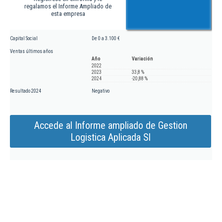
regalamos el Informe Ampliado de
esta empresa
Capital Social
De 0 a 3.100 €
Ventas últimos años
Año
Variación
2022
2023
33,8 %
2024
-20,88 %
Resultado 2024
Negativo
Accede al Informe ampliado de Gestion
Logistica Aplicada Sl