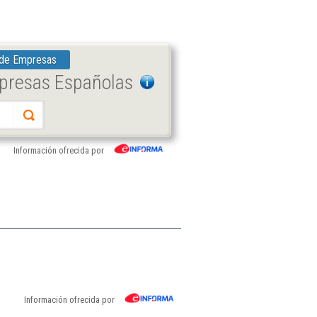
 de Empresas
mpresas Españolas
Información ofrecida por
Información ofrecida por