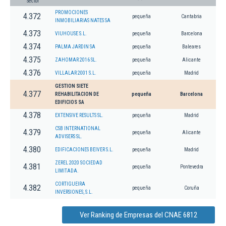
Sector
PROMOCIONES
4.372
pequeña
Cantabria
INMOBILIARIAS NATES SA
4.373
VIUHOUSE S.L.
pequeña
Barcelona
4.374
PALMA JARDIN SA
pequeña
Baleares
4.375
ZAHOMAR 2016 SL.
pequeña
Alicante
4.376
VILLALAR 2001 S.L.
pequeña
Madrid
GESTION SIETE
4.377
REHABILITACION DE
pequeña
Barcelona
EDIFICIOS SA
4.378
EXTENSIVE RESULTS SL.
pequeña
Madrid
CSB INTERNATIONAL
4.379
pequeña
Alicante
ADVISERS SL.
4.380
EDIFICACIONES BEIVER S.L.
pequeña
Madrid
ZEREL 2020 SOCIEDAD
4.381
pequeña
Pontevedra
LIMITADA.
CORTIGUEIRA
4.382
pequeña
Coruña
INVERSIONES, S.L.
Ver Ranking de Empresas del CNAE 6812