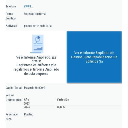
Teléfono
93481...
Forma
Sociedad anónima
Jurídica
Actividad
promoción inmobiliaria
Ver el Informe Ampliado de
Gestion Siete Rehabilitacion De
Ve el Informe Ampliado. ¡Es
gratis!
Edificios Sa
Regístrese en eInforma y le
regalamos el Informe Ampliado
de esta empresa
Capital Social
Mayor de 60.000 €
Ventas
Año
Variación
últimos años
2023
2024
-0,44 %
Resultado
Positivo
2025