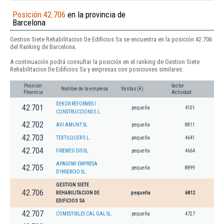
Posición 42.706
en la provincia de
Barcelona
Gestion Siete Rehabilitacion De Edificios Sa se encuentra en la posición 42.706
del Ranking de Barcelona.
A continuación podrá consultar la posición en el ranking de Gestion Siete
Rehabilitacion De Edificios Sa y empresas con posiciones similares:
Posición
Sector
Nombre de la empresa
Ventas (€)
Provincia
Actividad
DEKOR REFORMES I
42.701
pequeña
4101
CONSTRUCCIONS S.L.
42.702
AVI AMUNT SL
pequeña
8811
42.703
TEXTILQUER S.L.
pequeña
4641
42.704
FIREMEG DIS SL
pequeña
4664
APASOMI EMPRESA
42.705
pequeña
8899
D'INSERCIO SL.
GESTION SIETE
42.706
REHABILITACION DE
pequeña
6812
EDIFICIOS SA
42.707
COMESTIBLES CAL GAL SL.
pequeña
4727