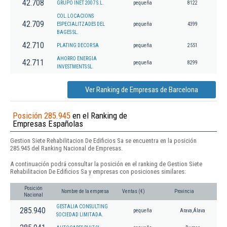
42.708
GRUPO INET 2007 S.L.
pequeña
8122
COL.LOCACIONS
42.709
ESPECIALITZADES DEL
pequeña
4399
BAGES SL.
42.710
PLATING DECOR SA
pequeña
2551
AHORRO ENERGIA
42.711
pequeña
8299
INVESTMENTS SL.
Ver Ranking de Empresas de Barcelona
Posición 285.945
en el Ranking de
Empresas Españolas
Gestion Siete Rehabilitacion De Edificios Sa se encuentra en la posición
285.945 del Ranking Nacional de Empresas.
A continuación podrá consultar la posición en el ranking de Gestion Siete
Rehabilitacion De Edificios Sa y empresas con posiciones similares:
Posición
Nombre de la empresa
Ventas (€)
Provincia
Nacional
GESTALIA CONSULTING
285.940
pequeña
Arava,Álava
SOCIEDAD LIMITADA.