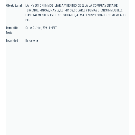
Objeto Social
LA INVERSION INMOBILIARIA Y DENTRO DE ELLA LA COMPRAVENTA DE
TERRENOS, FINCAS, NAVES, EDIFICIOS, SOLARES Y DEMAS BIENES INMUEBLES,
ESPECIALMENTE NAVES INDUSTRIALES, ALMACENES Y LOCALES COMERCIALES
ETC.
Domicilio
Calle Guifre , 799 - 1ª PLT
Social
Localidad
Barcelona