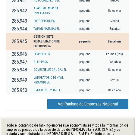
285.941
AUTOCARES RUIZ SL
pequeña
Burgos
APASOMI EMPRESA
285.942
pequeña
Barcelona
D'INSERCIO SL.
285.943
FOTORETOQUE SL.
pequeña
Madrid
285.944
TAPON NATURAL SL
pequeña
Badajoz
GESTION SIETE
285.945
REHABILITACION DE
pequeña
Barcelona
EDIFICIOS SA
285.946
FERRESUR 1 SL
pequeña
Palmas (las)
285.947
ALTO PAS SL.
pequeña
Cantabria
285.948
COMESTIBLES CAL GAL SL.
pequeña
Barcelona
LABORATORIO DENTAL
285.949
pequeña
Sevilla
PIRAMIDE SL.
285.950
GRUPO INET 2007 S.L.
pequeña
Barcelona
Ver Ranking de Empresas Nacional
Todo el contenido de ranking-empresas.eleconomista.es y toda la información de
empresas procede de la base de datos de INFORMA D&B S.A.U. (S.M.E.) y es
tratada y suministrada por INFORMA D&B S.A.U. (S.M.E.). En todo caso, la