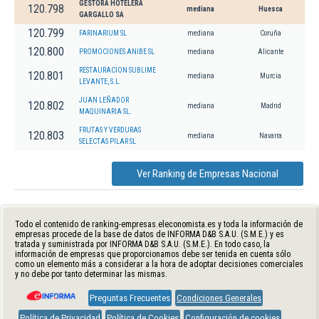
GESTORA HOTELERA
120.798
mediana
Huesca
GARGALLO SA
120.799
FARINARIUM SL
mediana
Coruña
120.800
PROMOCIONES ANIBE SL
mediana
Alicante
RESTAURACION SUBLIME
120.801
mediana
Murcia
LEVANTE, S.L.
JUAN LEÑADOR
120.802
mediana
Madrid
MAQUINARIA SL.
FRUTAS Y VERDURAS
120.803
mediana
Navarra
SELECTAS PILAR SL
Ver Ranking de Empresas Nacional
Todo el contenido de ranking-empresas.eleconomista.es y toda la información de
empresas procede de la base de datos de INFORMA D&B S.A.U. (S.M.E.) y es
tratada y suministrada por INFORMA D&B S.A.U. (S.M.E.). En todo caso, la
información de empresas que proporcionamos debe ser tenida en cuenta sólo
como un elemento más a considerar a la hora de adoptar decisiones comerciales
y no debe por tanto determinar las mismas.
Preguntas Frecuentes
Condiciones Generales
Política de Privacidad
Política de Cookies
Configuración de cookies