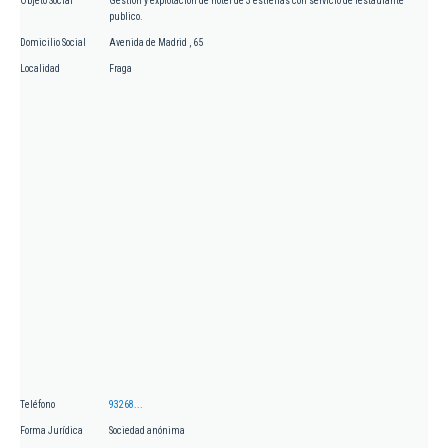
Objeto Social
Gestión y explotación de hotel de 3 estrellas con servicio de restaurante
publico.
Domicilio Social
Avenida de Madrid , 65
Localidad
Fraga
Teléfono
93268...
Forma Jurídica
Sociedad anónima