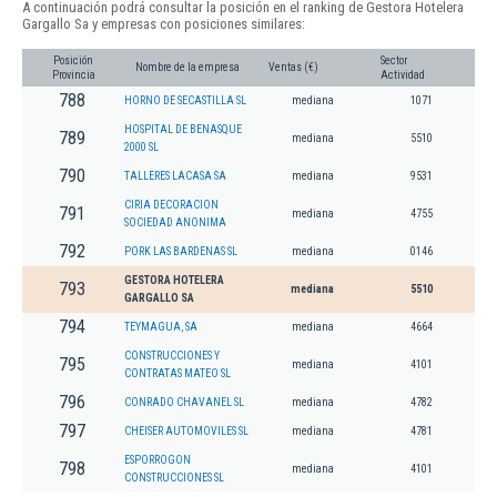
A continuación podrá consultar la posición en el ranking de Gestora Hotelera
Gargallo Sa y empresas con posiciones similares:
Posición
Sector
Nombre de la empresa
Ventas (€)
Provincia
Actividad
788
HORNO DE SECASTILLA SL
mediana
1071
HOSPITAL DE BENASQUE
789
mediana
5510
2000 SL
790
TALLERES LACASA SA
mediana
9531
CIRIA DECORACION
791
mediana
4755
SOCIEDAD ANONIMA
792
PORK LAS BARDENAS SL
mediana
0146
GESTORA HOTELERA
793
mediana
5510
GARGALLO SA
794
TEYMAGUA, SA
mediana
4664
CONSTRUCCIONES Y
795
mediana
4101
CONTRATAS MATEO SL
796
CONRADO CHAVANEL SL
mediana
4782
797
CHEISER AUTOMOVILES SL
mediana
4781
ESPORROGON
798
mediana
4101
CONSTRUCCIONES SL