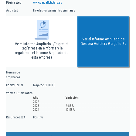
Página Web
www.gargallohotels.es
Actividad
Hoteles y alojamientos similares
Ver el Informe Ampliado de
Gestora Hotelera Gargallo Sa
Ve el Informe Ampliado. ¡Es gratis!
Regístrese en eInforma y le
regalamos el Informe Ampliado de
esta empresa
Número de
empleados
Capital Social
Mayor de 60.000 €
Ventas últimos años
Año
Variación
2022
2023
-9,85 %
2024
10,53 %
Resultado 2024
Positivo