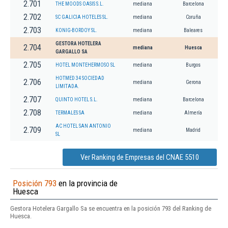
2.701
THE MOODS OASIS S.L.
mediana
Barcelona
2.702
SC GALICIA HOTELES SL.
mediana
Coruña
2.703
KONIG-BORDOY SL.
mediana
Baleares
GESTORA HOTELERA
2.704
mediana
Huesca
GARGALLO SA
2.705
HOTEL MONTEHERMOSO SL
mediana
Burgos
HOTMED 34 SOCIEDAD
2.706
mediana
Gerona
LIMITADA.
2.707
QUINTO HOTEL S.L.
mediana
Barcelona
2.708
TERMALES SA
mediana
Almería
AC HOTEL SAN ANTONIO
2.709
mediana
Madrid
SL
Ver Ranking de Empresas del CNAE 5510
Posición 793
en la provincia de
Huesca
Gestora Hotelera Gargallo Sa se encuentra en la posición 793 del Ranking de
Huesca.