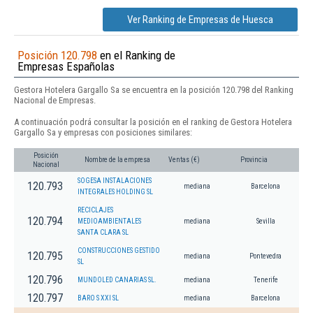
Ver Ranking de Empresas de Huesca
Posición 120.798
en el Ranking de
Empresas Españolas
Gestora Hotelera Gargallo Sa se encuentra en la posición 120.798 del Ranking
Nacional de Empresas.
A continuación podrá consultar la posición en el ranking de Gestora Hotelera
Gargallo Sa y empresas con posiciones similares:
Posición
Nombre de la empresa
Ventas (€)
Provincia
Nacional
SOGESA INSTALACIONES
120.793
mediana
Barcelona
INTEGRALES HOLDING SL
RECICLAJES
120.794
MEDIOAMBIENTALES
mediana
Sevilla
SANTA CLARA SL
CONSTRUCCIONES GESTIDO
120.795
mediana
Pontevedra
SL
120.796
MUNDOLED CANARIAS SL.
mediana
Tenerife
120.797
BARO S XXI SL
mediana
Barcelona