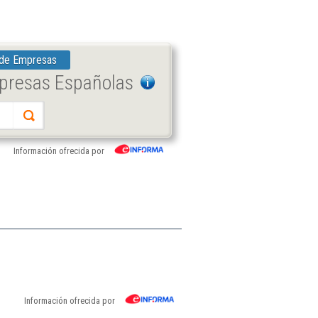
 de Empresas
mpresas Españolas
Información ofrecida por
Información ofrecida por