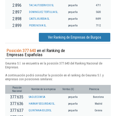
2.896
TAC AUTOSERVICIO SL
pequeña
4711
2.897
DOMINGUEZ TERTULIA SL.
pequeña
5630
2.898
CASTIL-BUREBA SL
pequeña
8699
2.899
PIERIS NOVA SL.
pequeña
7112
Ver Ranking de Empresas de Burgos
Posición 377.640
en el Ranking de
Empresas Españolas
Geurena S.l. se encuentra en la posición 377.640 del Ranking Nacional de
Empresas.
A continuación podrá consultar la posición en el ranking de Geurena S.l. y
empresas con posiciones similares:
Posición
Nombre de la empresa
Ventas (€)
Provincia
Nacional
377.635
SAGUECOM SA
pequeña
Barcelona
377.636
HARKAY SEGURIDAD SL.
pequeña
Madrid
377.637
QUINTANA-SOLER SL
pequeña
Gerona