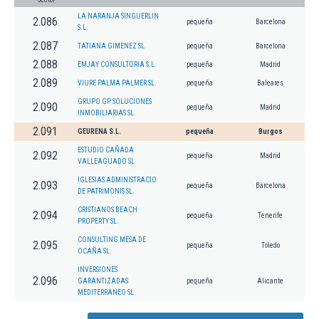
LA NARANJA SINGUERLIN
2.086
pequeña
Barcelona
S.L.
2.087
TATIANA GIMENEZ SL
pequeña
Barcelona
2.088
EMJAY CONSULTORIA S.L.
pequeña
Madrid
2.089
VIURE PALMA PALMER SL.
pequeña
Baleares
GRUPO GP SOLUCIONES
2.090
pequeña
Madrid
INMOBILIARIAS SL.
2.091
GEURENA S.L.
pequeña
Burgos
ESTUDIO CAÑADA
2.092
pequeña
Madrid
VALLEAGUADO SL
IGLESIAS ADMINISTRACIO
2.093
pequeña
Barcelona
DE PATRIMONIS SL.
CRISTIANOS BEACH
2.094
pequeña
Tenerife
PROPERTY SL.
CONSULTING MESA DE
2.095
pequeña
Toledo
OCAÑA SL.
INVERSIONES
2.096
GARANTIZADAS
pequeña
Alicante
MEDITERRANEO SL.