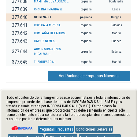
377.638
MARITIMA DE VALORES SL.
pequeña
Pontevedra
377.639
CRISTINA I MAGDA SL
pequeña
Lérida
377.640
GEURENA S.L.
pequeña
Burgos
377.641
CORECASA MPYD SA.
pequeña
Baleares
377.642
COMPAÑIA HISPATUR SL
pequeña
Madrid
377.643
CARNES NEME SL.
pequeña
Cuenca
ADMINISTRACIONES
377.644
pequeña
Badajoz
RURALES S.L.
377.645
TUEQUIPAZO SL.
pequeña
Madrid
Ver Ranking de Empresas Nacional
Todo el contenido de ranking-empresas.eleconomista.es y toda la información de
empresas procede de la base de datos de INFORMA D&B S.A.U. (S.M.E.) y es
tratada y suministrada por INFORMA D&B S.A.U. (S.M.E.). En todo caso, la
información de empresas que proporcionamos debe ser tenida en cuenta sólo
como un elemento más a considerar a la hora de adoptar decisiones comerciales
y no debe por tanto determinar las mismas.
Preguntas Frecuentes
Condiciones Generales