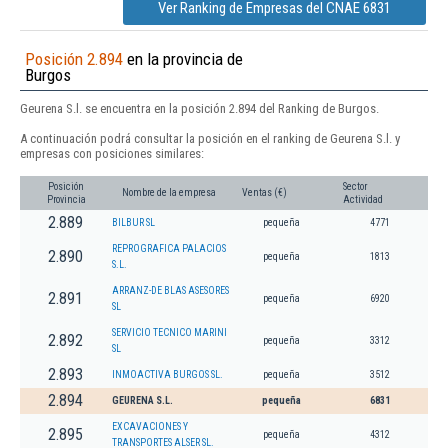
Ver Ranking de Empresas del CNAE 6831
Posición 2.894
en la provincia de
Burgos
Geurena S.l. se encuentra en la posición 2.894 del Ranking de Burgos.
A continuación podrá consultar la posición en el ranking de Geurena S.l. y
empresas con posiciones similares:
Posición
Sector
Nombre de la empresa
Ventas (€)
Provincia
Actividad
2.889
BILBUR SL
pequeña
4771
REPROGRAFICA PALACIOS
2.890
pequeña
1813
S.L.
ARRANZ-DE BLAS ASESORES
2.891
pequeña
6920
SL
SERVICIO TECNICO MARINI
2.892
pequeña
3312
SL
2.893
INMOACTIVA BURGOS SL.
pequeña
3512
2.894
GEURENA S.L.
pequeña
6831
EXCAVACIONES Y
2.895
pequeña
4312
TRANSPORTES ALSER SL.