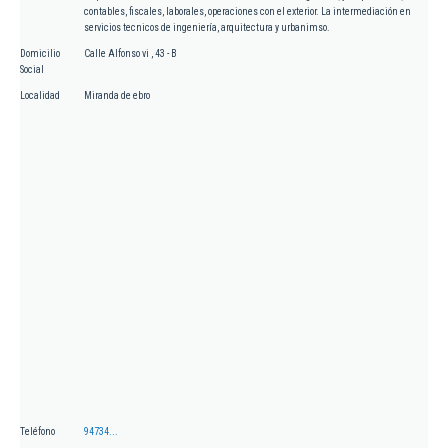
contables, fiscales, laborales, operaciones con el exterior. La intermediación en
servicios tecnicos de ingeniería, arquitectura y urbanimso.
Domicilio
Calle Alfonso vi , 43 - B
Social
Localidad
Miranda de ebro
Teléfono
94734...