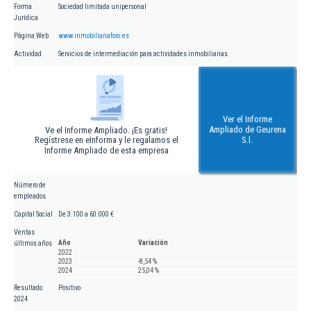
Forma
Sociedad limitada unipersonal
Jurídica
Página Web
www.inmobiliariaforo.es
Actividad
Servicios de intermediación para actividades inmobiliarias
Ver el Informe
Ampliado de Geurena
Ve el Informe Ampliado. ¡Es gratis!
Regístrese en eInforma y le regalamos el
S.l.
Informe Ampliado de esta empresa
Número de
empleados
Capital Social
De 3.100 a 60.000 €
Ventas
Año
Variación
últimos años
2022
2023
-8,54 %
2024
25,04 %
Resultado
Positivo
2024