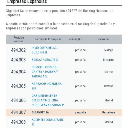
Empresas Españolas
Gigandet Sa se encuentra en la posición 494.307 del Ranking Nacional de
Empresas.
A continuación podrá consultar la posición en el ranking de Gigandet Sa y
empresas con posiciones similares:
Posición
Nombre de la empresa
Ventas (€)
Provincia
Nacional
INMO COSTA DEL SOL
494.302
pequeña
Málaga
BUILDING SL.
494.303
BRUGAT ASSESSORS SL
pequeña
Tarragona
CONSTRUCCIONES DE
494.304
CANTERIA DASILVA Y
pequeña
Orense
TABOADA SL
AZABACHE INGENIERIA
494.305
pequeña
Córdoba
SLP
GABINETE IMCEA DE
494.306
CIRUGIA Y MEDICINA
pequeña
Madrid
ESTETICA AVANZADA SLP.
494.307
GIGANDET SA
pequeña
Barcelona
ACCIPITER CONSULTANTS
494.308
pequeña
Madrid
SL