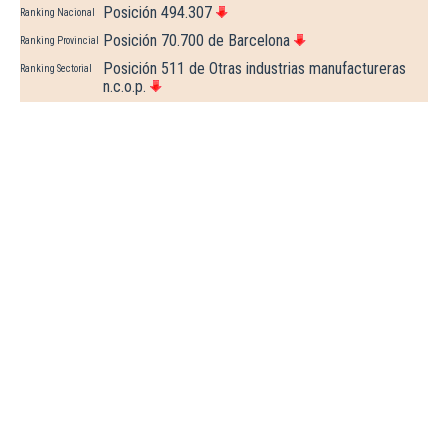
Posición 494.307
Ranking Nacional
Posición 70.700 de Barcelona
Ranking Provincial
Posición 511 de Otras industrias manufactureras
Ranking Sectorial
n.c.o.p.