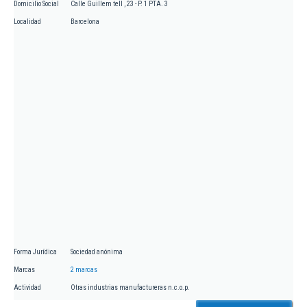
Domicilio Social
Calle Guillem tell , 23 - P. 1 PTA. 3
Localidad
Barcelona
Forma Jurídica
Sociedad anónima
Marcas
2 marcas
Actividad
Otras industrias manufactureras n.c.o.p.