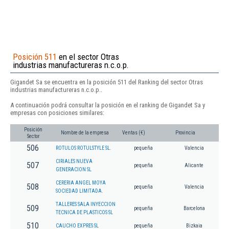
Posición 511
en el sector Otras
industrias manufactureras n.c.o.p.
Gigandet Sa se encuentra en la posición 511 del Ranking del sector Otras
industrias manufactureras n.c.o.p..
A continuación podrá consultar la posición en el ranking de Gigandet Sa y
empresas con posiciones similares:
Posición
Nombre de la empresa
Ventas (€)
Provincia
Sector
506
ROTULOS ROTULSTYLE SL.
pequeña
Valencia
CIRIALES NUEVA
507
pequeña
Alicante
GENERACION SL
CERERIA ANGEL MOYA
508
pequeña
Valencia
SOCIEDAD LIMITADA.
TALLERES SALA INYECCION
509
pequeña
Barcelona
TECNICA DE PLASTICOS SL
510
CAUCHO EXPRES SL
pequeña
Bizkaia