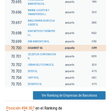
70.695
pequeña
7499
AMBIENTALS SL.
MARSA LOGISTICA Y
70.696
pequeña
5210
TRANSPORTES S.L.
MAQUINARIA AGRICOLA
70.697
pequeña
2830
GIBERT SL
KINE METHOD THERAPIES
70.698
pequeña
8622
S.L.
70.699
DSM AMBIENTUM SL.
pequeña
3700
70.700
GIGANDET SA
pequeña
3299
CELESTICA CORPORACION
70.701
pequeña
8299
SL
70.702
URBAN SELF STORAGE SL.
pequeña
5210
70.703
ESTEVI SL
pequeña
4775
70.704
CAPI 94 SL
pequeña
6421
70.705
ESTARTVIC SL
pequeña
4775
Ver Ranking de Empresas de Barcelona
Posición 494.307
en el Ranking de