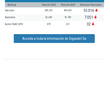
Ranking
Posición 2023
Posición 2024
Evolución Posiciones
55.016
Nacional
439.291
494.307
7.051
Barcelona
63.649
70.700
32
Sector CNAE 3299
479
511
Acceda a toda la información de Gigandet Sa