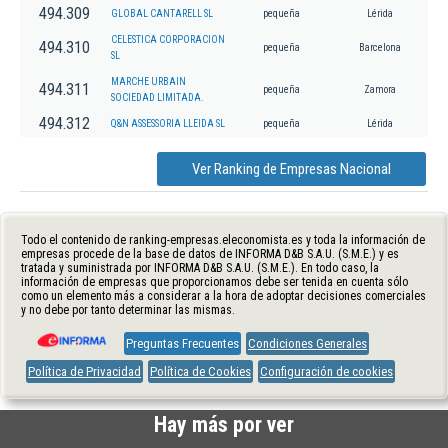
494.309
GLOBAL CANTARELL SL
pequeña
Lérida
CELESTICA CORPORACION
494.310
pequeña
Barcelona
SL
MARCHE URBAIN
494.311
pequeña
Zamora
SOCIEDAD LIMITADA.
494.312
Q&N ASSESSORIA LLEIDA SL
pequeña
Lérida
Ver Ranking de Empresas Nacional
Todo el contenido de ranking-empresas.eleconomista.es y toda la información de
empresas procede de la base de datos de INFORMA D&B S.A.U. (S.M.E.) y es
tratada y suministrada por INFORMA D&B S.A.U. (S.M.E.). En todo caso, la
información de empresas que proporcionamos debe ser tenida en cuenta sólo
como un elemento más a considerar a la hora de adoptar decisiones comerciales
y no debe por tanto determinar las mismas.
Preguntas Frecuentes
Condiciones Generales
Política de Privacidad
Política de Cookies
Configuración de cookies
Hay más por ver