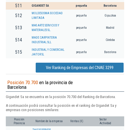
511
GIGANDET SA
pequeña
Barcelona
MOLDESOSMA SOCIEDAD
512
pequeña
Gipuzkoa
LIMITADA
MAS ARTE SERVICIOS Y
513
pequeña
Madrid
MATERIALES SL.
MADE CARPINTERIA
514
pequeña
Córdoba
INDUSTRIAL SLL
INDUSTRIAL Y COMERCIAL
515
pequeña
Barcelona
JAITOR SL
Ver Ranking de Empresas del CNAE 3299
Posición 70.700
en la provincia de
Barcelona
Gigandet Sa se encuentra en la posición 70.700 del Ranking de Barcelona.
A continuación podrá consultar la posición en el ranking de Gigandet Sa y
empresas con posiciones similares:
Posición
Sector
Nombre de la empresa
Ventas (€)
Provincia
Actividad
THIGIS SERVEIS