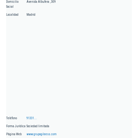
Domicilio
Avenida Albufera , 309
Social
Localidad
Madrid
Teléfono
91331...
Forma Jurídica
Sociedad limitada
Página Web
www.grupogileess.com