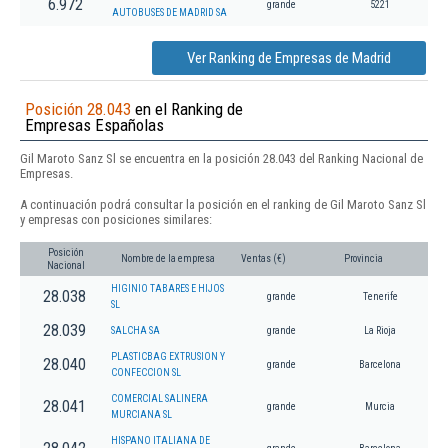
6.972
grande
5221
AUTOBUSES DE MADRID SA
Ver Ranking de Empresas de Madrid
Posición 28.043
en el Ranking de
Empresas Españolas
Gil Maroto Sanz Sl se encuentra en la posición 28.043 del Ranking Nacional de
Empresas.
A continuación podrá consultar la posición en el ranking de Gil Maroto Sanz Sl
y empresas con posiciones similares:
Posición
Nombre de la empresa
Ventas (€)
Provincia
Nacional
HIGINIO TABARES E HIJOS
28.038
grande
Tenerife
SL
28.039
SALCHA SA
grande
La Rioja
PLASTICBAG EXTRUSION Y
28.040
grande
Barcelona
CONFECCION SL
COMERCIAL SALINERA
28.041
grande
Murcia
MURCIANA SL
HISPANO ITALIANA DE