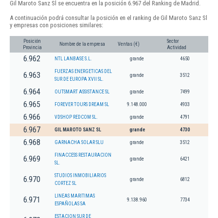
Gil Maroto Sanz Sl se encuentra en la posición 6.967 del Ranking de Madrid.
A continuación podrá consultar la posición en el ranking de Gil Maroto Sanz Sl
y empresas con posiciones similares:
Posición
Sector
Nombre de la empresa
Ventas (€)
Provincia
Actividad
6.962
NTL LANBASE S.L.
grande
4650
FUERZAS ENERGETICAS DEL
6.963
grande
3512
SUR DE EUROPA XVII SL.
6.964
OUTSMART ASSISTANCE SL
grande
7499
6.965
FOREVER TOURS DREAM SL
9.148.000
4933
6.966
VDSHOP REDCOM SL.
grande
4791
6.967
GIL MAROTO SANZ SL
grande
4730
6.968
GARNACHA SOLAR SLU
grande
3512
FINACCESS RESTAURACION
6.969
grande
6421
SL.
STUDIOS INMOBILIARIOS
6.970
grande
6812
CORTEZ SL
LINEAS MARITIMAS
6.971
9.138.960
7734
ESPAÑOLAS SA
ESTACION SUR DE