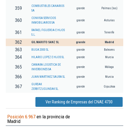
COMBUSTIBLES CANARIOS
359
grande
Palmas (las)
SA
CONVISA SERVICIOS
360
grande
Asturias
INMOBILIARIOS SA
RAFAEL FIGUEROA E HIJOS
361
grande
Tenerife
S.L.
362
GIL MAROTO SANZ SL
grande
Madrid
363
BUGA 2000 SL
grande
Baleares
364
HILARIO LOPEZ E HIJOS SL
grande
Murcia
CAMARA LOGISTICA DE
365
grande
Málaga
INVERSIONES SA
366
JUAN MARTINEZ SAURA SL
grande
Murcia
GUREAK
367
grande
Gipuzkoa
ZERBITZUGUNEAK SL.
Ver Ranking de Empresas del CNAE 4730
Posición 6.967
en la provincia de
Madrid