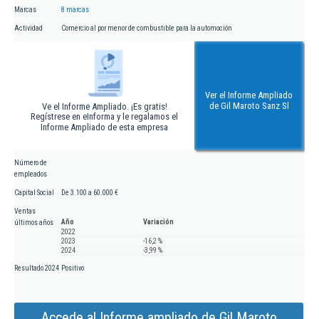
Marcas
8 marcas
Actividad
Comercio al por menor de combustible para la automoción
Ver el Informe Ampliado
de Gil Maroto Sanz Sl
Ve el Informe Ampliado. ¡Es gratis!
Regístrese en eInforma y le regalamos el
Informe Ampliado de esta empresa
Número de
empleados
Capital Social
De 3.100 a 60.000 €
Ventas
Año
Variación
últimos años
2022
2023
-16,2 %
2024
-3,99 %
Resultado 2024
Positivo
Accede al Informe ampliado de Gil Maroto