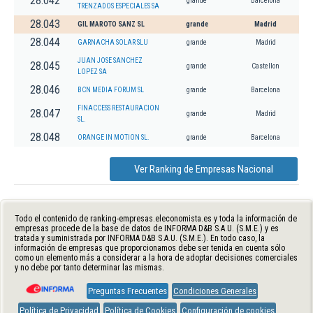
28.042
grande
Barcelona
TRENZADOS ESPECIALES SA
28.043
GIL MAROTO SANZ SL
grande
Madrid
28.044
GARNACHA SOLAR SLU
grande
Madrid
JUAN JOSE SANCHEZ
28.045
grande
Castellon
LOPEZ SA
28.046
BCN MEDIA FORUM SL
grande
Barcelona
FINACCESS RESTAURACION
28.047
grande
Madrid
SL.
28.048
ORANGE IN MOTION SL.
grande
Barcelona
Ver Ranking de Empresas Nacional
Todo el contenido de ranking-empresas.eleconomista.es y toda la información de
empresas procede de la base de datos de INFORMA D&B S.A.U. (S.M.E.) y es
tratada y suministrada por INFORMA D&B S.A.U. (S.M.E.). En todo caso, la
información de empresas que proporcionamos debe ser tenida en cuenta sólo
como un elemento más a considerar a la hora de adoptar decisiones comerciales
y no debe por tanto determinar las mismas.
Preguntas Frecuentes
Condiciones Generales
Política de Privacidad
Política de Cookies
Configuración de cookies