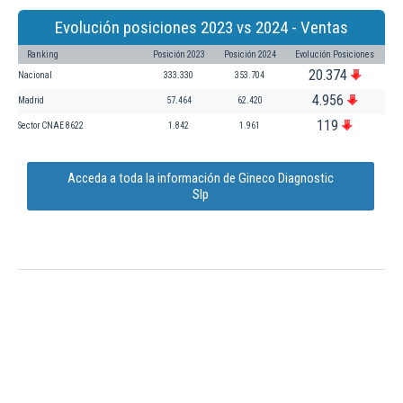
Evolución posiciones 2023 vs 2024 - Ventas
Ranking
Posición 2023
Posición 2024
Evolución Posiciones
20.374
Nacional
333.330
353.704
4.956
Madrid
57.464
62.420
119
Sector CNAE 8622
1.842
1.961
Acceda a toda la información de Gineco Diagnostic
Slp