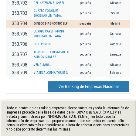
353.702
DELIKATESSEN ELCHE SL.
pequeña
Alicante
CUATRO FOGONES
353.703
pequeña
Sevilla
SOCIEDAD LIMITADA.
353.704
GINECO DIAGNOSTIC SLP
pequeña
Madrid
EUROPE CAR SHIPPING
353.705
pequeña
Granada
SOCIEDAD LIMITADA.
353.706
ROIG PERIS SL
pequeña
Valencia
TECNOLOGIA DESARROLLO
353.707
pequeña
Zaragoza
AUDIOVISUAL SA.
353.708
VEMALIAR SL.
pequeña
Alicante
353.709
VIAJES ALCUDIA TOURS SL
pequeña
Baleares
Ver Ranking de Empresas Nacional
Todo el contenido de ranking-empresas.eleconomista.es y toda la información de
empresas procede de la base de datos de INFORMA D&B S.A.U. (S.M.E.) y es
tratada y suministrada por INFORMA D&B S.A.U. (S.M.E.). En todo caso, la
información de empresas que proporcionamos debe ser tenida en cuenta sólo
como un elemento más a considerar a la hora de adoptar decisiones comerciales
y no debe por tanto determinar las mismas.