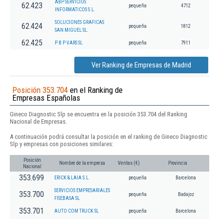
ABP SERVICIOS
62.423
pequeña
4712
INFORMATICOS S.L.
SOLUCIONES GRAFICAS
62.424
pequeña
1812
SAN MIGUEL SL.
62.425
P B P VARS SL
pequeña
7911
Ver Ranking de Empresas de Madrid
Posición 353.704
en el Ranking de
Empresas Españolas
Gineco Diagnostic Slp se encuentra en la posición 353.704 del Ranking
Nacional de Empresas.
A continuación podrá consultar la posición en el ranking de Gineco Diagnostic
Slp y empresas con posiciones similares:
Posición
Nombre de la empresa
Ventas (€)
Provincia
Nacional
353.699
ERICK & LAIA S.L.
pequeña
Barcelona
SERVICIOS EMPRESARIALES
353.700
pequeña
Badajoz
FISEBASA SL
353.701
AUTO COM TRUCK SL
pequeña
Barcelona