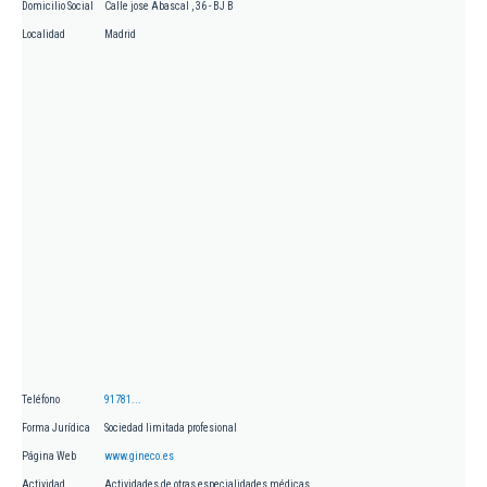
Domicilio Social
Calle jose Abascal , 36 - BJ B
Localidad
Madrid
Teléfono
91781...
Forma Jurídica
Sociedad limitada profesional
Página Web
www.gineco.es
Actividad
Actividades de otras especialidades médicas