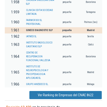
CIRURGIA VASCULAR CIMA
1.958
pequeña
Barcelona
SLP.
CLINICA ODITA SOCIEDAD
1.959
pequeña
Tarragona
LIMITADA.
FARIMOR XXI SL
1.960
pequeña
Palmas (las)
PROFESIONAL
1.961
GINECO DIAGNOSTIC SLP
pequeña
Madrid
1.962
IATMED SL
pequeña
Sevilla
INSTITUTO RADIOLOGICO
1.963
pequeña
Cádiz
GADITANO SLP
CENTRO DE
1.964
RECUPERACION
pequeña
Barcelona
FUNCIONAL VALLES SA
INSTITUTO DE
NEUROPSICOLOGIA Y
1.965
pequeña
Madrid
PSICOPEDAGOGIA
APLICADAS SL
1.966
GRUPO ANESDECO SL.
pequeña
Málaga
Ver Ranking de Empresas del CNAE 8622