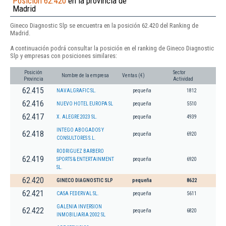
Posición 62.420
en la provincia de
Madrid
Gineco Diagnostic Slp se encuentra en la posición 62.420 del Ranking de
Madrid.
A continuación podrá consultar la posición en el ranking de Gineco Diagnostic
Slp y empresas con posiciones similares:
Posición
Sector
Nombre de la empresa
Ventas (€)
Provincia
Actividad
62.415
NAVALGRAFIC SL.
pequeña
1812
62.416
NUEVO HOTEL EUROPA SL
pequeña
5510
62.417
X. ALEGRE 2023 SL.
pequeña
4939
INTEGO ABOGADOS Y
62.418
pequeña
6920
CONSULTORES S.L.
RODRIGUEZ BARBERO
62.419
SPORTS & ENTERTAINMENT
pequeña
6920
SL.
62.420
GINECO DIAGNOSTIC SLP
pequeña
8622
62.421
CASA FEDERVAL SL.
pequeña
5611
GALENIA INVERSION
62.422
pequeña
6820
INMOBILIARIA 2002 SL