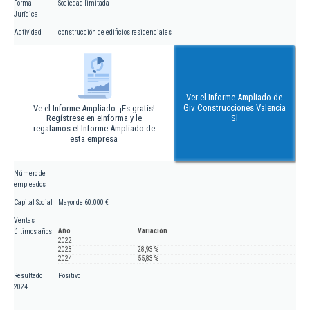
Forma
Sociedad limitada
Jurídica
Actividad
construcción de edificios residenciales
Ver el Informe Ampliado de
Giv Construcciones Valencia
Ve el Informe Ampliado. ¡Es gratis!
Regístrese en eInforma y le
Sl
regalamos el Informe Ampliado de
esta empresa
Número de
empleados
Capital Social
Mayor de 60.000 €
Ventas
Año
Variación
últimos años
2022
2023
28,93 %
2024
55,83 %
Resultado
Positivo
2024