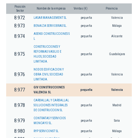
Posición
Nombre de la empresa
Ventas (€)
Provincia
Sector
8.972
LASAR MANAGEMENT SL
pequeña
Valencia
8.973
BENAIZA SERVIOBRAS SL.
pequeña
Málaga
ASENSI CONSTRUCCIONES S
8.974
pequeña
Alicante
L
CONSTRUCCIONES Y
REFORMAS VASILIO E
8.975
pequeña
Guadalajara
HIJOS, SOCIEDAD
LIMITADA.
NODOS EDIFICACION Y
8.976
OBRA CIVIL SOCIEDAD
pequeña
Valencia
LIMITADA.
GIV CONSTRUCCIONES
8.977
pequeña
Valencia
VALENCIA SL
CARBALLAL Y CARBALLAL
8.978
SOLUCIONES INTEGRALES
pequeña
Madrid
DE CONSTRUCCION SL
CONTRATAS Y SERVICIOS
8.979
pequeña
Soria
MONCAYO SL.
8.980
RYP SERVICONST SL
pequeña
Málaga