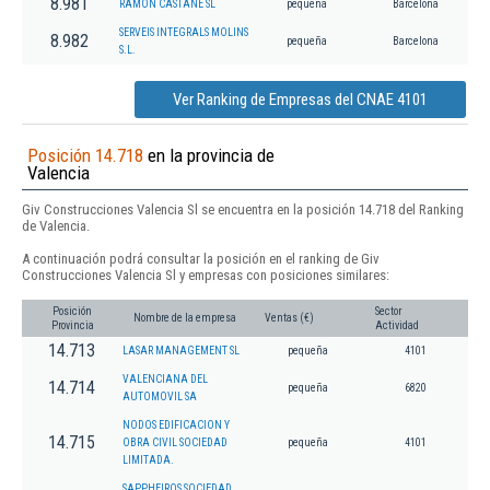
8.981
RAMON CASTAÑE SL
pequeña
Barcelona
SERVEIS INTEGRALS MOLINS
8.982
pequeña
Barcelona
S.L.
Ver Ranking de Empresas del CNAE 4101
Posición 14.718
en la provincia de
Valencia
Giv Construcciones Valencia Sl se encuentra en la posición 14.718 del Ranking
de Valencia.
A continuación podrá consultar la posición en el ranking de Giv
Construcciones Valencia Sl y empresas con posiciones similares:
Posición
Sector
Nombre de la empresa
Ventas (€)
Provincia
Actividad
14.713
LASAR MANAGEMENT SL
pequeña
4101
VALENCIANA DEL
14.714
pequeña
6820
AUTOMOVIL SA
NODOS EDIFICACION Y
14.715
OBRA CIVIL SOCIEDAD
pequeña
4101
LIMITADA.
SAPPHEIROS SOCIEDAD