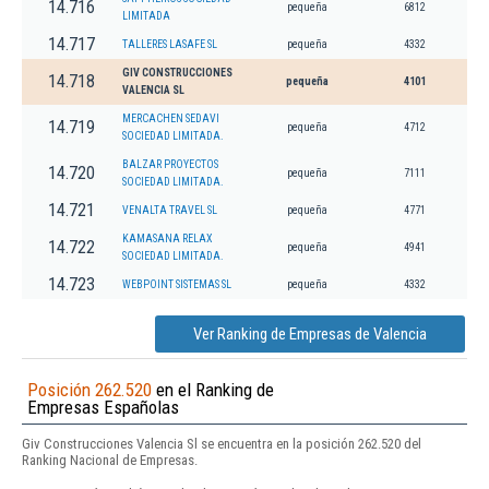
14.716
pequeña
6812
LIMITADA
14.717
TALLERES LASAFE SL
pequeña
4332
GIV CONSTRUCCIONES
14.718
pequeña
4101
VALENCIA SL
MERCACHEN SEDAVI
14.719
pequeña
4712
SOCIEDAD LIMITADA.
BALZAR PROYECTOS
14.720
pequeña
7111
SOCIEDAD LIMITADA.
14.721
VENALTA TRAVEL SL
pequeña
4771
KAMASANA RELAX
14.722
pequeña
4941
SOCIEDAD LIMITADA.
14.723
WEBPOINT SISTEMAS SL
pequeña
4332
Ver Ranking de Empresas de Valencia
Posición 262.520
en el Ranking de
Empresas Españolas
Giv Construcciones Valencia Sl se encuentra en la posición 262.520 del
Ranking Nacional de Empresas.