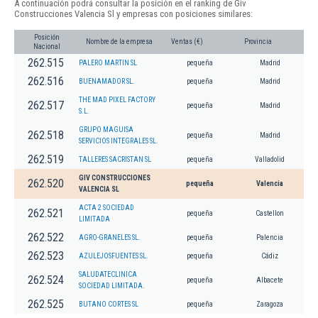
A continuación podrá consultar la posición en el ranking de Giv
Construcciones Valencia Sl y empresas con posiciones similares:
Posición
Nombre de la empresa
Ventas (€)
Provincia
Nacional
262.515
PALERO MARTIN SL
pequeña
Madrid
262.516
BUENAMADOR SL.
pequeña
Madrid
THE MAD PIXEL FACTORY
262.517
pequeña
Madrid
S.L.
GRUPO MAGUISA
262.518
pequeña
Madrid
SERVICIOS INTEGRALES SL.
262.519
TALLERES SACRISTAN SL
pequeña
Valladolid
GIV CONSTRUCCIONES
262.520
pequeña
Valencia
VALENCIA SL
ACTA 2 SOCIEDAD
262.521
pequeña
Castellon
LIMITADA
262.522
AGRO-GRANELES SL.
pequeña
Palencia
262.523
AZULEJOSFUENTES SL.
pequeña
Cádiz
SALUDATECLINICA
262.524
pequeña
Albacete
SOCIEDAD LIMITADA.
262.525
BUTANO CORTES SL
pequeña
Zaragoza