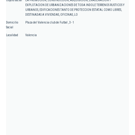
Objeto Social
LA PROMOCION, CONSTRUCCION, ADQUISICION, ENAJENACION Y
EXPLOTACION DE URBANIZACIONES DE TODA INDOLE TERRENOS RUSTICOS Y
URBANOS, EDIFICACIONES TANTO DE PROTECCION ESTATAL COMO LIBRES,
DESTINADAS A VIVIENDAS, OFICINAS, LO
Domicilio
Plaza del Valencia club de Futbol , 3 - 1
Social
Localidad
Valencia