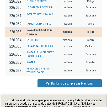
226.029
EL PRINCIPE PEPE SL
mediana
Málaga
226.030
LA BORDETA DENTAL SLP.
mediana
Barcelona
BLUE HORIZON PROJECTS
226.031
mediana
Barcelona
SL
226.032
FAMILIA LA HAMBRE SL.
mediana
Madrid
GJA ASESORIA JURIDICO-
226.033
mediana
Toledo
FISCAL SL
226.034
OVOBEST SL.
mediana
Córdoba
226.035
GRUAS Y TALLERES VILA SL
mediana
Pontevedra
BINISAFUA INVERSIONES Y
226.036
mediana
Barcelona
HOSTELERIA SL.
226.037
IWGTP SL.
mediana
Gipuzkoa
ADVANCED GRINDING
226.038
mediana
Barcelona
TECHNOLOGIES S.L.
Ver Ranking de Empresas Nacional
Todo el contenido de ranking-empresas.eleconomista.es y toda la información de
empresas procede de la base de datos de INFORMA D&B S.A.U. (S.M.E.) y es
tratada y suministrada por INFORMA D&B S.A.U. (S.M.E.). En todo caso, la