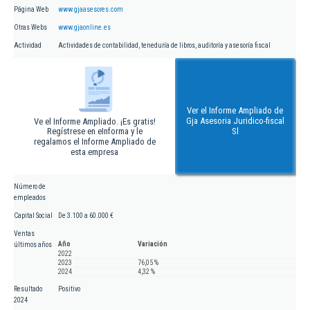
Página Web
www.gjaasesores.com
Otras Webs
www.gjaonline.es
Actividad
Actividades de contabilidad, teneduría de libros, auditoría y asesoría fiscal
Ver el Informe Ampliado de
Gja Asesoria Juridico-fiscal
Ve el Informe Ampliado. ¡Es gratis!
Regístrese en eInforma y le
Sl
regalamos el Informe Ampliado de
esta empresa
Número de
empleados
Capital Social
De 3.100 a 60.000 €
Ventas
Año
Variación
últimos años
2022
2023
76,05 %
2024
4,32 %
Resultado
Positivo
2024