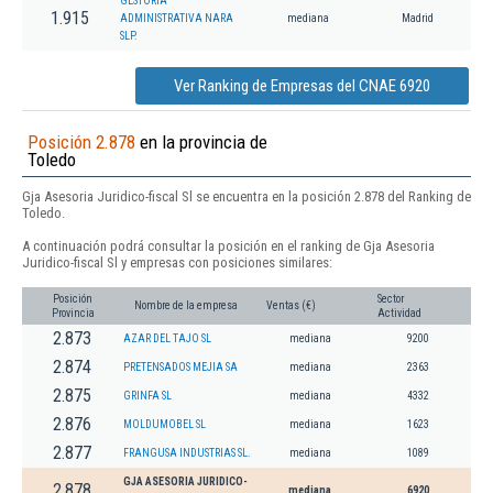
GESTORIA
1.915
ADMINISTRATIVA NARA
mediana
Madrid
SLP.
Ver Ranking de Empresas del CNAE 6920
Posición 2.878
en la provincia de
Toledo
Gja Asesoria Juridico-fiscal Sl se encuentra en la posición 2.878 del Ranking de
Toledo.
A continuación podrá consultar la posición en el ranking de Gja Asesoria
Juridico-fiscal Sl y empresas con posiciones similares:
Posición
Sector
Nombre de la empresa
Ventas (€)
Provincia
Actividad
2.873
AZAR DEL TAJO SL
mediana
9200
2.874
PRETENSADOS MEJIA SA
mediana
2363
2.875
GRINFA SL
mediana
4332
2.876
MOLDUMOBEL SL
mediana
1623
2.877
FRANGUSA INDUSTRIAS SL.
mediana
1089
GJA ASESORIA JURIDICO-
2.878
mediana
6920