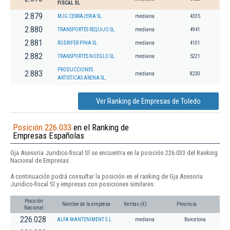
FISCAL SL
2.879
MJG CERRAJERIA SL.
mediana
4335
2.880
TRANSPORTES REQUIJO SL.
mediana
4941
2.881
RODRIFER PINA SL
mediana
4101
2.882
TRANSPORTES NOEGLO SL.
mediana
5221
PRODUCCIONES
2.883
mediana
8230
ARTISTICAS ARENA SL.
Ver Ranking de Empresas de Toledo
Posición 226.033
en el Ranking de
Empresas Españolas
Gja Asesoria Juridico-fiscal Sl se encuentra en la posición 226.033 del Ranking
Nacional de Empresas.
A continuación podrá consultar la posición en el ranking de Gja Asesoria
Juridico-fiscal Sl y empresas con posiciones similares:
Posición
Nombre de la empresa
Ventas (€)
Provincia
Nacional
226.028
ALFA MANTENIMENT S.L.
mediana
Barcelona