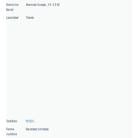
Domicilio
Avenida Europa , 14 - 2 3 BI
Social
Localidad
Toledo
Teléfono
92525...
Forma
Sociedad limitada
Jurídica