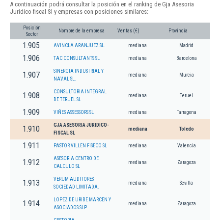
A continuación podrá consultar la posición en el ranking de Gja Asesoria
Juridico-fiscal Sl y empresas con posiciones similares:
Posición
Nombre de la empresa
Ventas (€)
Provincia
Sector
1.905
AVINCLA ARANJUEZ SL.
mediana
Madrid
1.906
TAC CONSULTANTS SL
mediana
Barcelona
SINERGIA INDUSTRIAL Y
1.907
mediana
Murcia
NAVAL SL.
CONSULTORIA INTEGRAL
1.908
mediana
Teruel
DE TERUEL SL
1.909
VIÑES ASSESSORS SL
mediana
Tarragona
GJA ASESORIA JURIDICO-
1.910
mediana
Toledo
FISCAL SL
1.911
PASTOR VILLEN FISECO SL
mediana
Valencia
ASESORIA CENTRO DE
1.912
mediana
Zaragoza
CALCULO SL
VERUM AUDITORES
1.913
mediana
Sevilla
SOCIEDAD LIMITADA.
LOPEZ DE URIBE MARCEN Y
1.914
mediana
Zaragoza
ASOCIADOS SLP