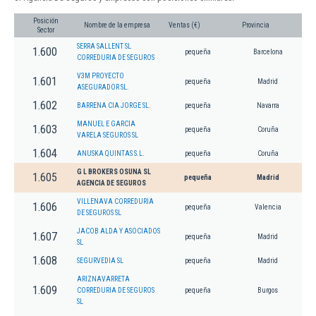
Posición
Nombre de la empresa
Ventas (€)
Provincia
Sector
SERRA SALLENT SL
1.600
pequeña
Barcelona
CORREDURIA DE SEGUROS
V3M PROYECTO
1.601
pequeña
Madrid
ASEGURADOR SL.
1.602
BARRENA CIA JORGE SL.
pequeña
Navarra
MANUEL E GARCIA
1.603
pequeña
Coruña
VARELA SEGUROS SL
1.604
ANUSKA QUINTAS S.L.
pequeña
Coruña
G L BROKERS OSUNA SL
1.605
pequeña
Madrid
AGENCIA DE SEGUROS
VILLENAVA CORREDURIA
1.606
pequeña
Valencia
DE SEGUROS SL
JACOB ALDA Y ASOCIADOS
1.607
pequeña
Madrid
SL
1.608
SEGURVEDIA SL
pequeña
Madrid
ARIZNAVARRETA
1.609
CORREDURIA DE SEGUROS
pequeña
Burgos
SL