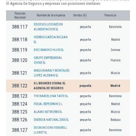
Sl Agencia De Seguros y empresas con posiciones similares:
Posición
Nombre de la empresa
Ventas (€)
Provincia
Nacional
EIDOS SOLUCIONES EN
388.117
pequeña
Barcelona
ALIMENTACION SL.
HIERROS GARCIA ROLDAN
388.118
pequeña
Madrid
SL
388.119
DIEZ RAMOS E HIJOS SL.
pequeña
Zamora
GRUPO EMPRESARIAL
388.120
pequeña
Huesca
CHINE SL.
MAQUINARIA Y MONTAJES
388.121
pequeña
Murcia
LOPEZ ALEMAN SL
G L BROKERS OSUNA SL
388.122
pequeña
Madrid
AGENCIA DE SEGUROS
388.123
THE BARCELONA TASTE SL.
pequeña
Barcelona
388.124
FISCAL REPS SPAIN S.L.
pequeña
Madrid
388.125
ALAMO NETWORKS SL
pequeña
Murcia
388.126
ENERGIA NATURAL 2006 SL
pequeña
Badajoz
EXCAVACIONS VENDRELL
388.127
pequeña
Barcelona
LLOBET SL