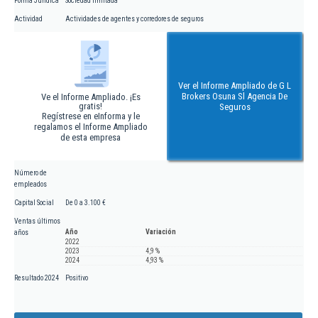
Forma Jurídica
Sociedad limitada
Actividad
Actividades de agentes y corredores de seguros
Ver el Informe Ampliado de G L
Brokers Osuna Sl Agencia De
Ve el Informe Ampliado. ¡Es
gratis!
Seguros
Regístrese en eInforma y le
regalamos el Informe Ampliado
de esta empresa
Número de
empleados
Capital Social
De 0 a 3.100 €
Ventas últimos
Año
Variación
años
2022
2023
4,9 %
2024
4,93 %
Resultado 2024
Positivo