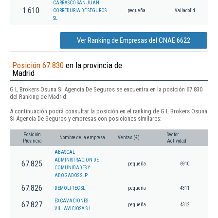
CARRASCO SAN JUAN
1.610
CORREDURIA DE SEGUROS
pequeña
Valladolid
SL
Ver Ranking de Empresas del CNAE 6622
Posición 67.830
en la provincia de
Madrid
G L Brokers Osuna Sl Agencia De Seguros se encuentra en la posición 67.830
del Ranking de Madrid.
A continuación podrá consultar la posición en el ranking de G L Brokers Osuna
Sl Agencia De Seguros y empresas con posiciones similares:
Posición
Sector
Nombre de la empresa
Ventas (€)
Provincia
Actividad
ABASCAL
ADMINISTRACION DE
67.825
pequeña
6910
COMUNIDADES Y
ABOGADOS SLP
67.826
DEMOLI TEC SL.
pequeña
4311
EXCAVACIONES
67.827
pequeña
4312
VILLAVICIOSA S.L.