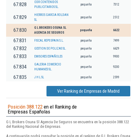
ODR CONTENIDOS
67.828
pequeña
7312
PUBLICITARIOS SL.
HIERROS GARCIA ROLDAN
67.829
pequeña
2512
SL
G L BROKERS OSUNA SL
67.830
pequeña
6622
AGENCIA DE SEGUROS
67.831
FISCAL REPS SPAIN S.L.
pequeña
7499
67.832
GESTION DE POLIZAS SL.
pequeña
6629
67.833
EMISORES ESPAÑOLES
pequeña
9900
GALERIA COMERCIO
67.834
pequeña
9200
HUMANES SL.
67.835
J H L SL
pequeña
2599
Ver Ranking de Empresas de Madrid
Posición 388.122
en el Ranking de
Empresas Españolas
G L Brokers Osuna Sl Agencia De Seguros se encuentra en la posición 388.122
del Ranking Nacional de Empresas.
A continuación podrá consultar la posición en el ranking de G L Brokers Osuna