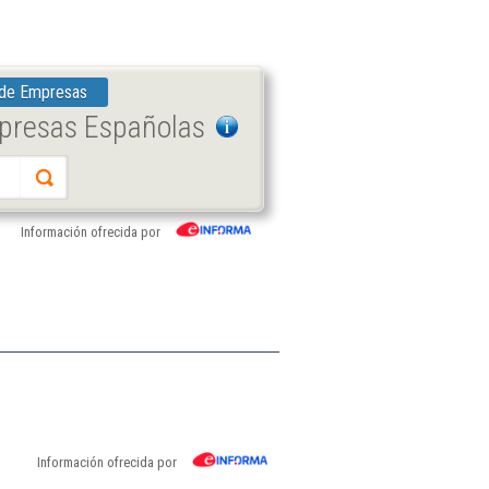
 de Empresas
mpresas Españolas
Información ofrecida por
Información ofrecida por