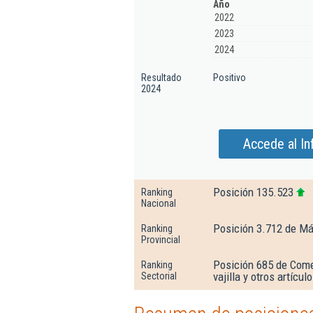
Año
2022
2023
2024
Resultado
Positivo
2024
Accede al In
Posición 135.523
Ranking
Nacional
Posición 3.712 de M
Ranking
Provincial
Posición 685 de Come
Ranking
vajilla y otros artícu
Sectorial