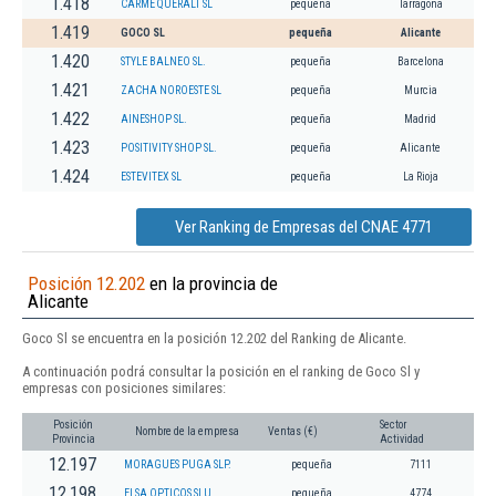
1.418
CARME QUERALT SL
pequeña
Tarragona
1.419
GOCO SL
pequeña
Alicante
1.420
STYLE BALNEO SL.
pequeña
Barcelona
1.421
ZACHA NOROESTE SL
pequeña
Murcia
1.422
AINESHOP SL.
pequeña
Madrid
1.423
POSITIVITY SHOP SL.
pequeña
Alicante
1.424
ESTEVITEX SL
pequeña
La Rioja
Ver Ranking de Empresas del CNAE 4771
Posición 12.202
en la provincia de
Alicante
Goco Sl se encuentra en la posición 12.202 del Ranking de Alicante.
A continuación podrá consultar la posición en el ranking de Goco Sl y
empresas con posiciones similares:
Posición
Sector
Nombre de la empresa
Ventas (€)
Provincia
Actividad
12.197
MORAGUES PUGA SLP.
pequeña
7111
12.198
ELSA OPTICOS SLU
pequeña
4774