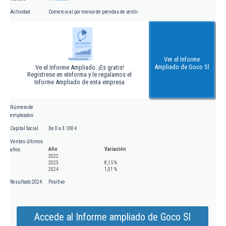
Actividad
Comercio al por menor de prendas de vestir
Ver el Informe
Ampliado de Goco Sl
Ve el Informe Ampliado. ¡Es gratis!
Regístrese en eInforma y le regalamos el
Informe Ampliado de esta empresa
Número de
empleados
Capital Social
De 0 a 3.100 €
Ventas últimos
Año
Variación
años
2022
2023
8,15 %
2024
1,01 %
Resultado 2024
Positivo
Accede al Informe ampliado de Goco Sl