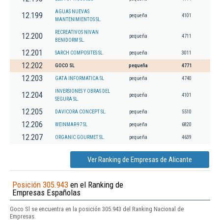
AGUAS NUEVAS
12.199
pequeña
4101
MANTENIMIENTOS SL.
RECREATIVOS NIVAN
12.200
pequeña
4711
BENIDORM SL.
12.201
SARCH COMPOSITES SL.
pequeña
3011
12.202
GOCO SL
pequeña
4771
12.203
GATA INFORMATICA SL
pequeña
4740
INVERSIONES Y OBRAS DEL
12.204
pequeña
4101
SEGURA SL.
12.205
DAVICORA CONCEPT SL.
pequeña
5510
12.206
WEINMAR-97 SL
pequeña
6820
12.207
ORGANIC GOURMET SL.
pequeña
4639
Ver Ranking de Empresas de Alicante
Posición 305.943
en el Ranking de
Empresas Españolas
Goco Sl se encuentra en la posición 305.943 del Ranking Nacional de
Empresas.