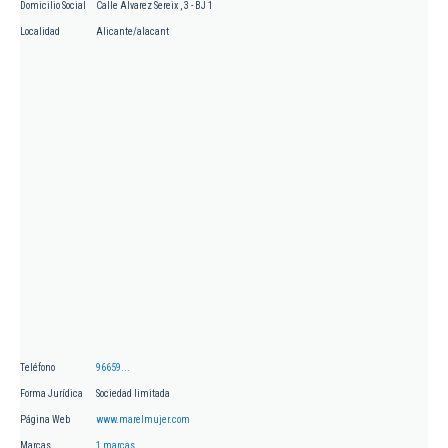
Domicilio Social
Calle Alvarez Sereix , 3 - BJ 1
Localidad
Alicante/alacant
Teléfono
96659...
Forma Jurídica
Sociedad limitada
Página Web
www.marelmujer.com
Marcas
1 marcas