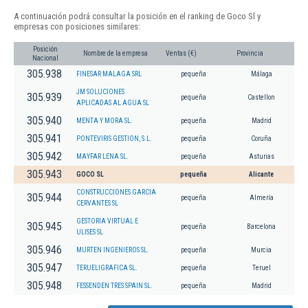
A continuación podrá consultar la posición en el ranking de Goco Sl y
empresas con posiciones similares:
Posición
Nombre de la empresa
Ventas (€)
Provincia
Nacional
305.938
FINESAR MALAGA SRL
pequeña
Málaga
JM SOLUCIONES
305.939
pequeña
Castellon
APLICADAS AL AGUA SL
305.940
MENTA Y MORA SL.
pequeña
Madrid
305.941
PONTEVIRIS GESTION, S.L.
pequeña
Coruña
305.942
MAYFAR LENA SL.
pequeña
Asturias
305.943
GOCO SL
pequeña
Alicante
CONSTRUCCIONES GARCIA
305.944
pequeña
Almería
CERVANTES SL
GESTORIA VIRTUAL E
305.945
pequeña
Barcelona
ULISES SL
305.946
MURTEN INGENIEROS SL.
pequeña
Murcia
305.947
TERUELIGRAFICA SL.
pequeña
Teruel
305.948
FESSENDEN TRES SPAIN SL.
pequeña
Madrid