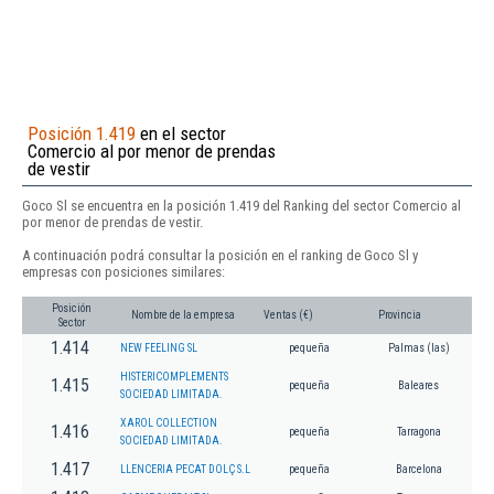
Posición 1.419
en el sector
Comercio al por menor de prendas
de vestir
Goco Sl se encuentra en la posición 1.419 del Ranking del sector Comercio al
por menor de prendas de vestir.
A continuación podrá consultar la posición en el ranking de Goco Sl y
empresas con posiciones similares:
Posición
Nombre de la empresa
Ventas (€)
Provincia
Sector
1.414
NEW FEELING SL
pequeña
Palmas (las)
HISTERICOMPLEMENTS
1.415
pequeña
Baleares
SOCIEDAD LIMITADA.
XAROL COLLECTION
1.416
pequeña
Tarragona
SOCIEDAD LIMITADA.
1.417
LLENCERIA PECAT DOLÇ S.L
pequeña
Barcelona