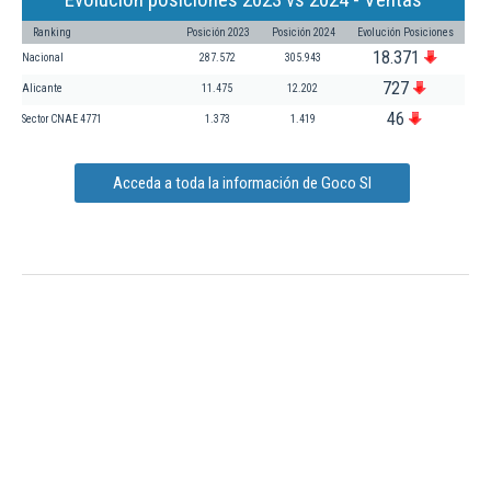
Ranking
Posición 2023
Posición 2024
Evolución Posiciones
18.371
Nacional
287.572
305.943
727
Alicante
11.475
12.202
46
Sector CNAE 4771
1.373
1.419
Acceda a toda la información de Goco Sl