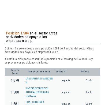
Posición 1.584
en el sector Otras
actividades de apoyo a las
empresas n.c.o.p.
Goiherri Sa se encuentra en la posición 1.584 del Ranking del sector Otras
actividades de apoyo a las empresas n.c.o.p..
A continuación podrá consultar la posición en el ranking de Goiherri Sa y
empresas con posiciones similares:
Posición
Nombre de la empresa
Ventas (€)
Provincia
Sector
LAGOSANTIAGO ASESORES
1.579
pequeña
Coruña
SL.
VINTERGEST SERVICIOS
1.580
INTEGRALES SOCIEDAD
pequeña
Sevilla
LIMITADA.
GOAL CONSUMER
1.581
pequeña
Madrid