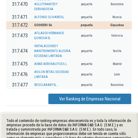
317.470
AGLUTINANTES Y
pequeña
Barcelona
DERIVADOS SA
317.471
ALFONSO OLIVARES SL
pequeña
Murcia
317.472
GOIHERRI SA
pequeña
Gipuzkoa
AFILADOS HERMANOS
317.473
pequeña
Valencia
QUIROGA SL
INSTALACIONES Y
317.474
MANTENIMIENTO ALEGRIA
pequeña
Sevilla
SOCIEDAD LIMITADA.
317.475
AIRAE AERONAUTICS S.L.
pequeña
Madrid
AVILON RETAIL SOCIEDAD
317.476
pequeña
León
LIMITADA.
317.477
RECICLABABY SL.
pequeña
Barcelona
Ver Ranking de Empresas Nacional
Todo el contenido de ranking-empresas.eleconomista.es y toda la información de
empresas procede de la base de datos de INFORMA D&B S.A.U. (S.M.E.) y es
tratada y suministrada por INFORMA D&B S.A.U. (S.M.E.). En todo caso, la
información de empresas que proporcionamos debe ser tenida en cuenta sólo
como un elemento más a considerar a la hora de adoptar decisiones comerciales