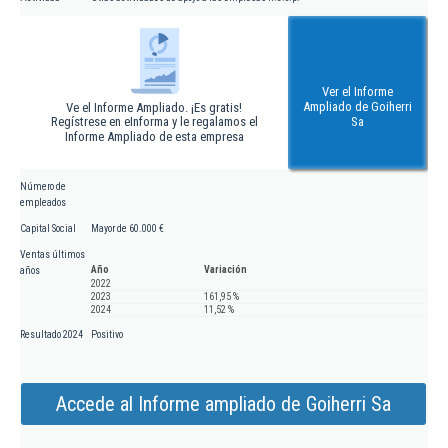
Ver el Informe
Ampliado de Goiherri
Ve el Informe Ampliado. ¡Es gratis!
Regístrese en eInforma y le regalamos el
Sa
Informe Ampliado de esta empresa
Número de
empleados
Capital Social
Mayor de 60.000 €
Ventas últimos
Año
Variación
años
2022
2023
161,95 %
2024
11,52 %
Resultado 2024
Positivo
Accede al Informe ampliado de Goiherri Sa