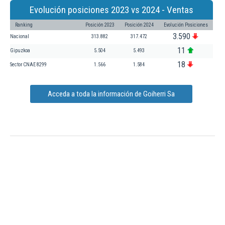
Evolución posiciones 2023 vs 2024 - Ventas
Ranking
Posición 2023
Posición 2024
Evolución Posiciones
3.590
Nacional
313.882
317.472
11
Gipuzkoa
5.504
5.493
18
Sector CNAE 8299
1.566
1.584
Acceda a toda la información de Goiherri Sa