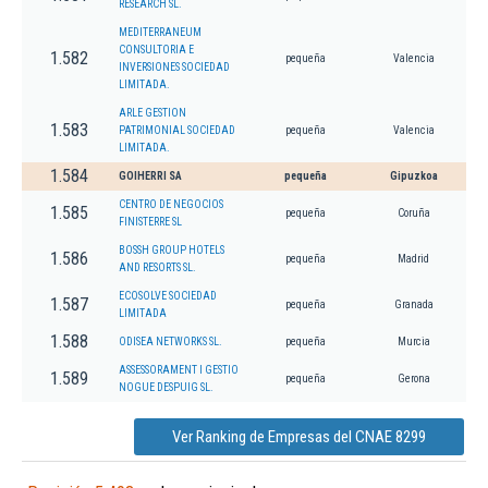
RESEARCH SL.
MEDITERRANEUM
CONSULTORIA E
1.582
pequeña
Valencia
INVERSIONES SOCIEDAD
LIMITADA.
ARLE GESTION
1.583
PATRIMONIAL SOCIEDAD
pequeña
Valencia
LIMITADA.
1.584
GOIHERRI SA
pequeña
Gipuzkoa
CENTRO DE NEGOCIOS
1.585
pequeña
Coruña
FINISTERRE SL
BOSSH GROUP HOTELS
1.586
pequeña
Madrid
AND RESORTS SL.
ECOSOLVE SOCIEDAD
1.587
pequeña
Granada
LIMITADA
1.588
ODISEA NETWORKS SL.
pequeña
Murcia
ASSESSORAMENT I GESTIO
1.589
pequeña
Gerona
NOGUE DESPUIG SL.
Ver Ranking de Empresas del CNAE 8299