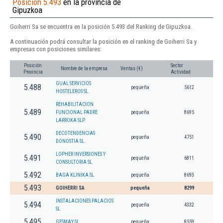
Posición 5.493
en la provincia de
Gipuzkoa
Goiherri Sa se encuentra en la posición 5.493 del Ranking de Gipuzkoa.
A continuación podrá consultar la posición en el ranking de Goiherri Sa y
empresas con posiciones similares:
Posición
Sector
Nombre de la empresa
Ventas (€)
Provincia
Actividad
GUAL SERVICIOS
5.488
pequeña
5612
HOSTELEROS SL.
REHABILITACION
5.489
FUNCIONAL PADRE
pequeña
8695
LARROKA SLP.
DECOTENDENCIAS
5.490
pequeña
4751
DONOSTIA SL.
LOPHER INVERSIONES Y
5.491
pequeña
6811
CONSULTORIA SL.
5.492
BAGA KLINIKA SL
pequeña
8693
5.493
GOIHERRI SA
pequeña
8299
INSTALACIONES PALACIOS
5.494
pequeña
4332
SL
5.495
GESMAY SL
pequeña
8559