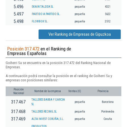
5.496
EKAIN TALDEA SL
pequeña
4321
5.497
PARTIDO A PARTIDO SL.
pequeña
5622
5.498
FLOWBOX SL.
pequeña
2512
Ver Ranking de Empresas de Gipuzkoa
Posición 317.472
en el Ranking de
Empresas Españolas
Goiherri Sa se encuentra en la posición 317.472 del Ranking Nacional de
Empresas.
A continuación podrá consultar la posición en el ranking de Goiherri Sa y
empresas con posiciones similares:
Posición
Nombre de la empresa
Ventas (€)
Provincia
Nacional
TALLERES BARBA Y GARCIA
317.467
pequeña
Barcelona
SL
317.468
TALLERES RECIMIL SL
pequeña
Pontevedra
317.469
ALTA INVEST CORUÑA, S.L.
pequeña
Coruña
PRODUCTOS