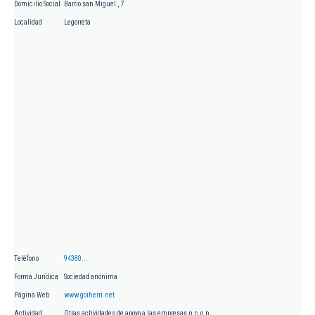
Domicilio Social
Barrio san Miguel , 7
Localidad
Legorreta
Teléfono
94380...
Forma Jurídica
Sociedad anónima
Página Web
www.goiherri.net
Actividad
Otras actividades de apoyo a las empresas n.c.o.p.