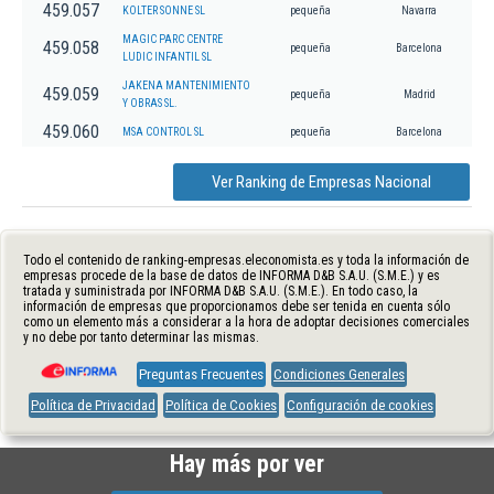
459.057
KOLTER SONNE SL
pequeña
Navarra
MAGIC PARC CENTRE
459.058
pequeña
Barcelona
LUDIC INFANTIL SL
JAKENA MANTENIMIENTO
459.059
pequeña
Madrid
Y OBRAS SL.
459.060
MSA CONTROL SL
pequeña
Barcelona
Ver Ranking de Empresas Nacional
Todo el contenido de ranking-empresas.eleconomista.es y toda la información de
empresas procede de la base de datos de INFORMA D&B S.A.U. (S.M.E.) y es
tratada y suministrada por INFORMA D&B S.A.U. (S.M.E.). En todo caso, la
información de empresas que proporcionamos debe ser tenida en cuenta sólo
como un elemento más a considerar a la hora de adoptar decisiones comerciales
y no debe por tanto determinar las mismas.
Preguntas Frecuentes
Condiciones Generales
Política de Privacidad
Política de Cookies
Configuración de cookies
Hay más por ver