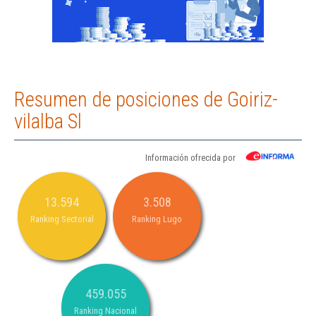
Resumen de posiciones de Goiriz-
vilalba Sl
Información ofrecida por
13.594
3.508
Ranking Sectorial
Ranking Lugo
459.055
Ranking Nacional