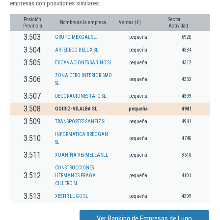
empresas con posiciones similares:
Posición
Sector
Nombre de la empresa
Ventas (€)
Provincia
Actividad
3.503
GRUPO MEXGAL SL.
pequeña
6920
3.504
ARTEDECO DELUX SL.
pequeña
4334
3.505
EXCAVACIONES SABINO SL
pequeña
4312
ZONA CERO INTERIORISMO
3.506
pequeña
4332
SL.
3.507
DECORACIONES TATO SL.
pequeña
4399
3.508
GOIRIZ-VILALBA SL
pequeña
4941
3.509
TRANSPORTES SANFIZ SL
pequeña
4941
INFORMATICA BREOGAN
3.510
pequeña
4740
SL
3.511
XUANIÑA VERMELLA SLL
pequeña
8510
CONSTRUCCIONES
3.512
HERMANOS FRAGA
pequeña
4101
CILLERO SL
3.513
XESTIR LUGO SL
pequeña
4399
Ver Ranking de Empresas de Lugo