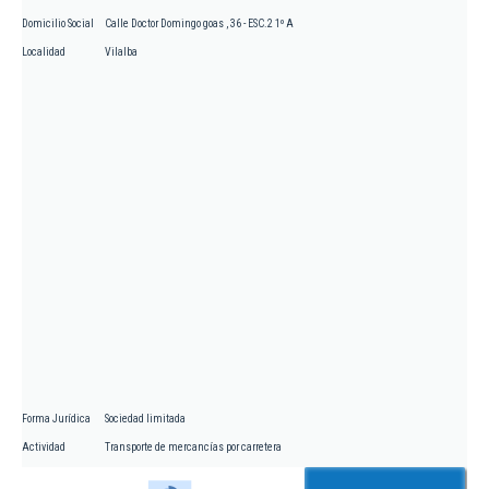
Domicilio Social
Calle Doctor Domingo goas , 36 - ESC.2 1º A
Localidad
Vilalba
Forma Jurídica
Sociedad limitada
Actividad
Transporte de mercancías por carretera