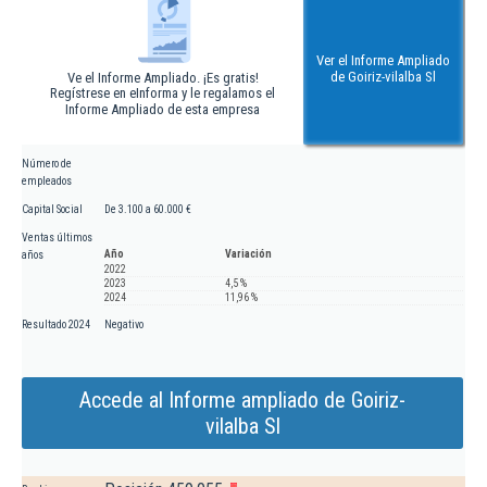
Ver el Informe Ampliado
de Goiriz-vilalba Sl
Ve el Informe Ampliado. ¡Es gratis!
Regístrese en eInforma y le regalamos el
Informe Ampliado de esta empresa
Número de
empleados
Capital Social
De 3.100 a 60.000 €
Ventas últimos
Año
Variación
años
2022
2023
4,5 %
2024
11,96 %
Resultado 2024
Negativo
Accede al Informe ampliado de Goiriz-
vilalba Sl