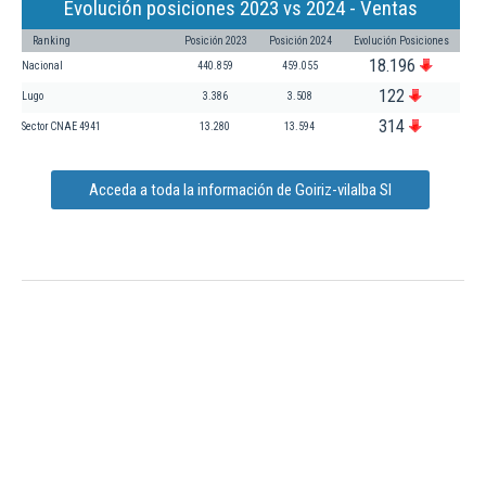
Evolución posiciones 2023 vs 2024 - Ventas
Ranking
Posición 2023
Posición 2024
Evolución Posiciones
18.196
Nacional
440.859
459.055
122
Lugo
3.386
3.508
314
Sector CNAE 4941
13.280
13.594
Acceda a toda la información de Goiriz-vilalba Sl