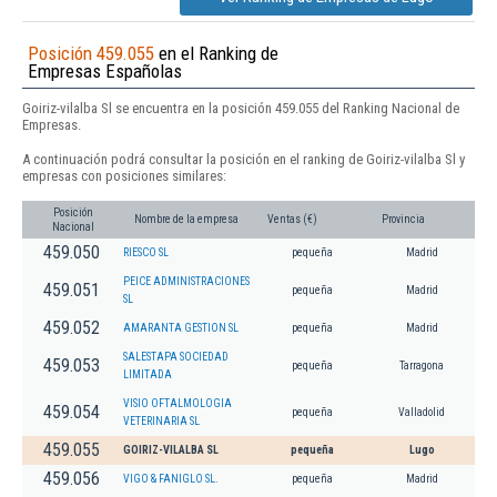
Posición 459.055
en el Ranking de
Empresas Españolas
Goiriz-vilalba Sl se encuentra en la posición 459.055 del Ranking Nacional de
Empresas.
A continuación podrá consultar la posición en el ranking de Goiriz-vilalba Sl y
empresas con posiciones similares:
Posición
Nombre de la empresa
Ventas (€)
Provincia
Nacional
459.050
RIESCO SL
pequeña
Madrid
PEICE ADMINISTRACIONES
459.051
pequeña
Madrid
SL
459.052
AMARANTA GESTION SL
pequeña
Madrid
SALESTAPA SOCIEDAD
459.053
pequeña
Tarragona
LIMITADA
VISIO OFTALMOLOGIA
459.054
pequeña
Valladolid
VETERINARIA SL
459.055
GOIRIZ-VILALBA SL
pequeña
Lugo
459.056
VIGO & FANIGLO SL.
pequeña
Madrid