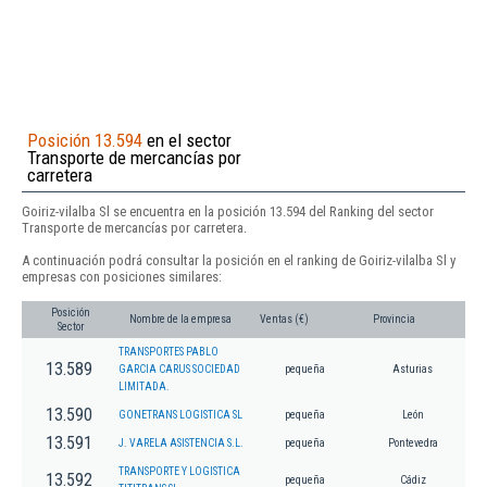
Posición 13.594
en el sector
Transporte de mercancías por
carretera
Goiriz-vilalba Sl se encuentra en la posición 13.594 del Ranking del sector
Transporte de mercancías por carretera.
A continuación podrá consultar la posición en el ranking de Goiriz-vilalba Sl y
empresas con posiciones similares:
Posición
Nombre de la empresa
Ventas (€)
Provincia
Sector
TRANSPORTES PABLO
13.589
GARCIA CARUS SOCIEDAD
pequeña
Asturias
LIMITADA.
13.590
GONETRANS LOGISTICA SL
pequeña
León
13.591
J. VARELA ASISTENCIA S.L.
pequeña
Pontevedra
TRANSPORTE Y LOGISTICA
13.592
pequeña
Cádiz