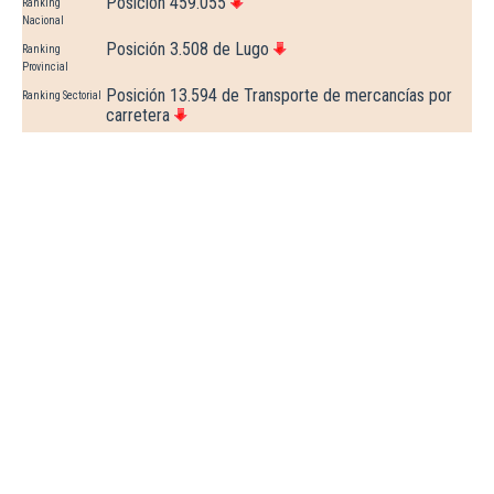
Posición 459.055
Ranking
Nacional
Posición 3.508 de Lugo
Ranking
Provincial
Posición 13.594 de Transporte de mercancías por
Ranking Sectorial
carretera