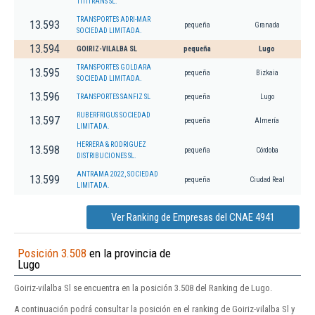
TITITRANS SL.
TRANSPORTES ADRI-MAR
13.593
pequeña
Granada
SOCIEDAD LIMITADA.
13.594
GOIRIZ-VILALBA SL
pequeña
Lugo
TRANSPORTES GOLDARA
13.595
pequeña
Bizkaia
SOCIEDAD LIMITADA.
13.596
TRANSPORTES SANFIZ SL
pequeña
Lugo
RUBERFRIGUS SOCIEDAD
13.597
pequeña
Almería
LIMITADA.
HERRERA & RODRIGUEZ
13.598
pequeña
Córdoba
DISTRIBUCIONES SL.
ANTRAMA 2022, SOCIEDAD
13.599
pequeña
Ciudad Real
LIMITADA.
Ver Ranking de Empresas del CNAE 4941
Posición 3.508
en la provincia de
Lugo
Goiriz-vilalba Sl se encuentra en la posición 3.508 del Ranking de Lugo.
A continuación podrá consultar la posición en el ranking de Goiriz-vilalba Sl y