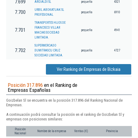
7.699
ARGIALDI SL
pequeña
4321
URBIL ABOKATUAK SL
7.700
pequeña
6910
PROFESIONAL
TRANSPORTES HIJOS DE
FRANCISCO VILLAR
7.701
pequeña
4941
MACIAS SOCIEDAD
LIMITADA.
SUPERMERCADO
7.702
DUMITRASCU CRUZ
pequeña
4727
SOCIEDAD LIMITADA.
Ver Ranking de Empresas de Bizkaia
Posición 317.896
en el Ranking de
Empresas Españolas
Goizbelan Sl se encuentra en la posición 317.896 del Ranking Nacional de
Empresas.
A continuación podrá consultar la posición en el ranking de Goizbelan Sl y
empresas con posiciones similares:
Posición
Nombre de la empresa
Ventas (€)
Provincia
Nacional