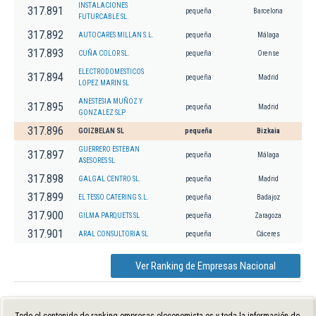
INSTALACIONES
317.891
pequeña
Barcelona
FUTURCABLE SL.
317.892
AUTOCARES MILLAN S.L.
pequeña
Málaga
317.893
CUÑA COLOR SL.
pequeña
Orense
ELECTRODOMESTICOS
317.894
pequeña
Madrid
LOPEZ MARIN SL
ANESTESIA MUÑOZ Y
317.895
pequeña
Madrid
GONZALEZ SLP
317.896
GOIZBELAN SL
pequeña
Bizkaia
GUERRERO ESTEBAN
317.897
pequeña
Málaga
ASESORES SL
317.898
GALGAL CENTRO SL.
pequeña
Madrid
317.899
EL TESSO CATERING S.L.
pequeña
Badajoz
317.900
GILMA PARQUETS SL
pequeña
Zaragoza
317.901
ARAL CONSULTORIA SL
pequeña
Cáceres
Ver Ranking de Empresas Nacional
Todo el contenido de ranking-empresas.eleconomista.es y toda la información de