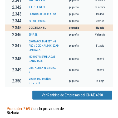
2.341
TOT CARRER SL.
pequeña
Barcelona
2.342
SELECT LINE SL.
pequeña
Barcelona
2.343
FRANCISCO CORREAL SA
pequeña
Madrid
2.344
EXPODIRECT SL
pequeña
Orense
2.345
GOIZBELAN SL
pequeña
Bizkaia
2.346
EINA SL
pequeña
Valencia
BIOMARCA MARKETING
2.347
PROMOCIONAL SOCIEDAD
pequeña
Bizkaia
LIMITADA.
MOJOS Y MERMELADAS
2.348
pequeña
Tenerife
CANARIAS SL.
CRISTALERIA EL CRISTAL
2.349
pequeña
Tenerife
S.L.
VICTORINO MUÑOZ
2.350
pequeña
La Rioja
GOMEZ SL
Ver Ranking de Empresas del CNAE 4690
Posición 7.697
en la provincia de
Bizkaia