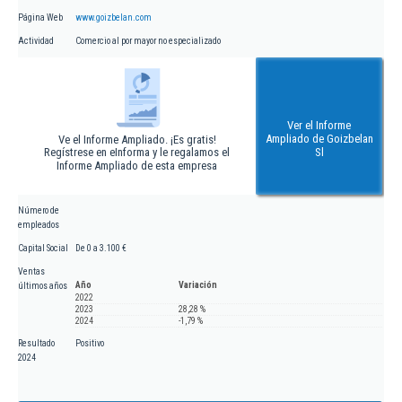
Página Web
www.goizbelan.com
Actividad
Comercio al por mayor no especializado
Ver el Informe
Ampliado de Goizbelan
Ve el Informe Ampliado. ¡Es gratis!
Regístrese en eInforma y le regalamos el
Sl
Informe Ampliado de esta empresa
Número de
empleados
Capital Social
De 0 a 3.100 €
Ventas
Año
Variación
últimos años
2022
2023
28,28 %
2024
-1,79 %
Resultado
Positivo
2024