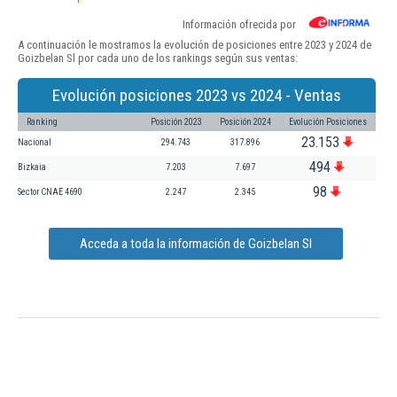
Información ofrecida por
A continuación le mostramos la evolución de posiciones entre 2023 y 2024 de
Goizbelan Sl por cada uno de los rankings según sus ventas:
Evolución posiciones 2023 vs 2024 - Ventas
Ranking
Posición 2023
Posición 2024
Evolución Posiciones
23.153
Nacional
294.743
317.896
494
Bizkaia
7.203
7.697
98
Sector CNAE 4690
2.247
2.345
Acceda a toda la información de Goizbelan Sl