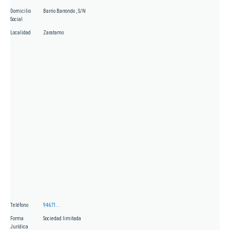
Domicilio
Barrio Barrondo , S/N
Social
Localidad
Zaratamo
Teléfono
94671...
Forma
Sociedad limitada
Jurídica