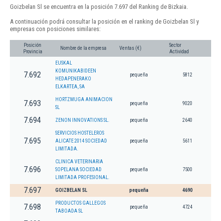
Goizbelan Sl se encuentra en la posición 7.697 del Ranking de Bizkaia.
A continuación podrá consultar la posición en el ranking de Goizbelan Sl y
empresas con posiciones similares:
Posición
Sector
Nombre de la empresa
Ventas (€)
Provincia
Actividad
EUSKAL
KOMUNIKABIDEEN
7.692
pequeña
5812
HEDAPENERAKO
ELKARTEA, SA
HORTZMUGA ANIMACION
7.693
pequeña
9020
SL
7.694
ZENON INNOVATIONS SL.
pequeña
2640
SERVICIOS HOSTELEROS
7.695
ALICATE 2014 SOCIEDAD
pequeña
5611
LIMITADA.
CLINICA VETERINARIA
7.696
SOPELANA SOCIEDAD
pequeña
7500
LIMITADA PROFESIONAL.
7.697
GOIZBELAN SL
pequeña
4690
PRODUCTOS GALLEGOS
7.698
pequeña
4724
TABOADA SL