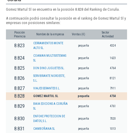
Gomez Martul Sl se encuentra en la posición 8.828 del Ranking de Coruña.
A continuación podrá consultar la posición en el ranking de Gomez Martul Sl y
empresas con posiciones similares:
Posición
Sector
Nombre de la empresa
Ventas (€)
Provincia
Actividad
CERRAMIENTOS MONTE
8.823
pequeña
4324
ALTO SL.
COAMAN MULTISISTEMAS
8.824
pequeña
1623
SL
8.825
DON DINO JUGUETES SL.
pequeña
4764
SERVIBRANTE NOROESTE,
8.826
pequeña
8121
S.L.
8.827
VIAJES SERANTES S.L.
pequeña
7911
8.828
GOMEZ MARTUL SL
pequeña
4754
BAIA EDICIONS A CORUÑA
8.829
pequeña
4761
SL
ENFOKE PROTECCION DE
8.830
pequeña
7020
DATOS, S.L.
8.831
CAMBOÑANA SL
pequeña
1013