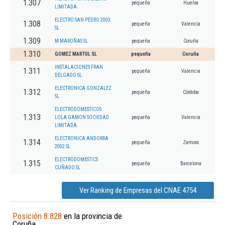
1.307
pequeña
Huelva
LIMITADA.
ELECTRO SAN PEDRO 2003
1.308
pequeña
Valencia
SL
1.309
M MAROÑAS SL
pequeña
Coruña
1.310
GOMEZ MARTUL SL
pequeña
Coruña
INSTALACIONES FRAN
1.311
pequeña
Valencia
DELGADO SL.
ELECTRONICA GONZALEZ
1.312
pequeña
Córdoba
SL
ELECTRODOMESTICOS
1.313
LOLA GAMON SOCIEDAD
pequeña
Valencia
LIMITADA.
ELECTRONICA ANDORRA
1.314
pequeña
Zamora
2002 SL
ELECTRODOMESTICS
1.315
pequeña
Barcelona
CUÑADO SL
Ver Ranking de Empresas del CNAE 4754
Posición 8.828
en la provincia de
Coruña