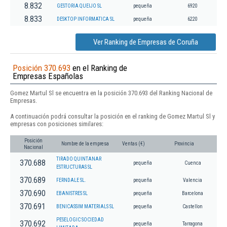
8.832
GESTORIA QUEIJO SL
pequeña
6920
8.833
DESKTOP INFORMATICA SL
pequeña
6220
Ver Ranking de Empresas de Coruña
Posición 370.693
en el Ranking de
Empresas Españolas
Gomez Martul Sl se encuentra en la posición 370.693 del Ranking Nacional de
Empresas.
A continuación podrá consultar la posición en el ranking de Gomez Martul Sl y
empresas con posiciones similares:
Posición
Nombre de la empresa
Ventas (€)
Provincia
Nacional
TIRADO QUINTANAR
370.688
pequeña
Cuenca
ESTRUCTURAS SL
370.689
FERNDALE SL.
pequeña
Valencia
370.690
EBANISTRES SL
pequeña
Barcelona
370.691
BENICASSIM MATERIALS SL
pequeña
Castellon
PESELOGIC SOCIEDAD
370.692
pequeña
Tarragona