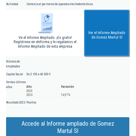
Actividad
Comercio al por menor de aparatos electrodomésticos
Ver el Informe Ampliado
de Gomez Martul Sl
Ve el Informe Ampliado. ¡Es gratis!
Regístrese en eInforma y le regalamos el
Informe Ampliado de esta empresa
Número de
empleados
Capital Social
De 3.100 a 60.000 €
Ventas últimos
Año
Variación
años
2023
2024
16,97 %
Resultado 2025
Positivo
Accede al Informe ampliado de Gomez
Martul Sl