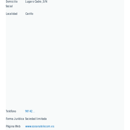
Domicilio
Lugar o Cadro , S/N
Social
Localidad
Cariño
Teléfono
98142...
Forma Jurídica
Sociedad limitada
Página Web
www.oceanatelecom.es