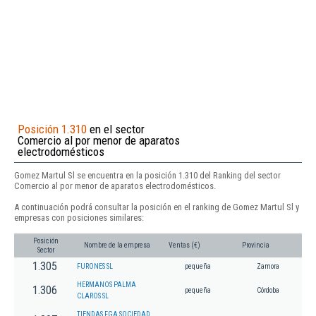
Posición 1.310
en el sector
Comercio al por menor de aparatos
electrodomésticos
Gomez Martul Sl se encuentra en la posición 1.310 del Ranking del sector
Comercio al por menor de aparatos electrodomésticos.
A continuación podrá consultar la posición en el ranking de Gomez Martul Sl y
empresas con posiciones similares:
Posición
Nombre de la empresa
Ventas (€)
Provincia
Sector
1.305
FURONES SL
pequeña
Zamora
HERMANOS PALMA
1.306
pequeña
Córdoba
CLAROS SL
TIENDAS FGA SOCIEDAD