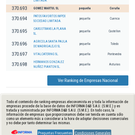
LIMITADA.
370.693
GOMEZ MARTUL SL
pequeña
Coruña
PATOS FAVORITOS IMPEX
370.694
pequeña
Cuenca
SOCIEDAD LIMITADA.
CARGOTRANS LA PLANA
370.695
pequeña
Castellon
SL.
AGRICOLA SANTA PAULA
370.696
pequeña
Toledo
DE MADRIGALEJO SL
370.697
VITALCATERING SL.
pequeña
Pontevedra
HERMANOS GONZALEZ
370.698
pequeña
Asturias
NUÑEZ PIANTON SL.
Ver Ranking de Empresas Nacional
Todo el contenido de ranking-empresas.eleconomista.es y toda la información de
empresas procede de la base de datos de INFORMA D&B S.A.U. (S.M.E.) y es
tratada y suministrada por INFORMA D&B S.A.U. (S.M.E.). En todo caso, la
información de empresas que proporcionamos debe ser tenida en cuenta sólo
como un elemento más a considerar a la hora de adoptar decisiones comerciales
y no debe por tanto determinar las mismas.
Preguntas Frecuentes
Condiciones Generales