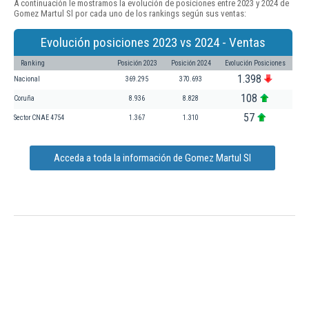
A continuación le mostramos la evolución de posiciones entre 2023 y 2024 de
Gomez Martul Sl por cada uno de los rankings según sus ventas:
Evolución posiciones 2023 vs 2024 - Ventas
Ranking
Posición 2023
Posición 2024
Evolución Posiciones
1.398
Nacional
369.295
370.693
108
Coruña
8.936
8.828
57
Sector CNAE 4754
1.367
1.310
Acceda a toda la información de Gomez Martul Sl