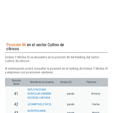
Posición 46
en el sector Cultivo de
cítricos
Gomez Y Molina Sl se encuentra en la posición 46 del Ranking del sector
Cultivo de cítricos.
A continuación podrá consultar la posición en el ranking de Gomez Y Molina Sl
y empresas con posiciones similares:
Posición
Nombre de la empresa
Ventas (€)
Provincia
Sector
EXPLOTACIONES
41
AGRICOLAS CABRERA
grande
Almería
SOCIEDAD LIMITADA.
42
JUCAMP SIGLO XXI SL
grande
Huelva
AGROPECUARIA
43
grande
Madrid