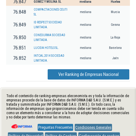
76.847
GOMEZ Y MOLINA SL
mediana
Huelva
COMPACTACIONES CEUTI
76.848
mediana
Murcia
SL
ID RESPECT SOCIEDAD
76.849
mediana
Gerona
LIMITADA.
CONEDURMA SOCIEDAD
76.850
mediana
La Rioja
LIMITADA.
76.851
LUCIDA HOTELS SL.
mediana
Barcelona
INTCAL 2014 SOCIEDAD
76.852
mediana
Jaén
LIMITADA.
Ver Ranking de Empresas Nacional
Todo el contenido de ranking-empresas.eleconomista.es y toda la información de
empresas procede de la base de datos de INFORMA D&B S.A.U. (S.M.E.) y es
tratada y suministrada por INFORMA D&B S.A.U. (S.M.E.). En todo caso, la
información de empresas que proporcionamos debe ser tenida en cuenta sólo
como un elemento más a considerar a la hora de adoptar decisiones comerciales
y no debe por tanto determinar las mismas.
Preguntas Frecuentes
Condiciones Generales
Política de Privacidad
Política de Cookies
Configuración de cookies