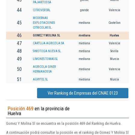
PAJARITOS SA
44
CITROVER SRL
grande
Valencia
MODERNAS
45
EXPLOTACIONES
mediana
Castellon
CITRICOLAS SL.
46
GOMEZ Y MOLINA SL
mediana
Huelva
47
CARTUJA AGRICOLA SA
mediana
Valencia
48
SIMOTOGA NUEVA SL
mediana
Sevilla
49
LIMONES TOMAS SL
mediana
Murcia
AGRICOLA GINER
50
mediana
Valencia
HERMANOS SA
51
AGRYTEL SL
mediana
Murcia
Ver Ranking de Empresas del CNAE 0123
Posición 469
en la provincia de
Huelva
Gomez Y Molina Sl se encuentra en la posición 469 del Ranking de Huelva.
A continuación podrá consultar la posición en el ranking de Gomez Y Molina Sl