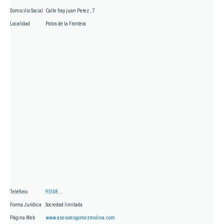
Domicilio Social
Calle fray juan Perez , 7
Localidad
Palos de la Frontera
Teléfono
95108...
Forma Jurídica
Sociedad limitada
Página Web
www.asesoresgomezmolina.com