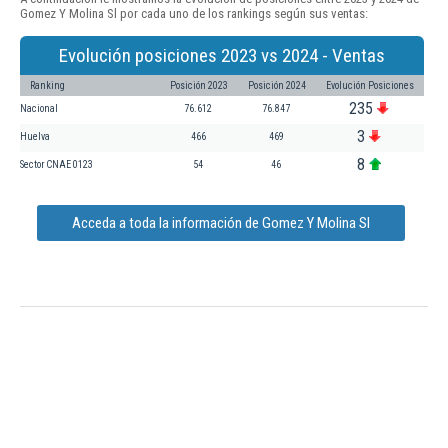
Gomez Y Molina Sl por cada uno de los rankings según sus ventas:
Evolución posiciones 2023 vs 2024 - Ventas
Ranking
Posición 2023
Posición 2024
Evolución Posiciones
235
Nacional
76.612
76.847
3
Huelva
466
469
8
Sector CNAE 0123
54
46
Acceda a toda la información de Gomez Y Molina Sl