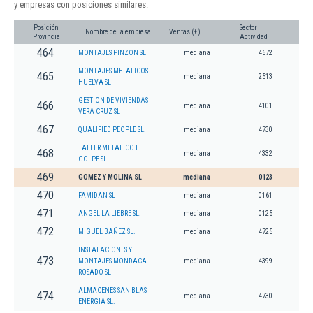
y empresas con posiciones similares:
Posición
Sector
Nombre de la empresa
Ventas (€)
Provincia
Actividad
464
MONTAJES PINZON SL
mediana
4672
MONTAJES METALICOS
465
mediana
2513
HUELVA SL
GESTION DE VIVIENDAS
466
mediana
4101
VERA CRUZ SL
467
QUALIFIED PEOPLE SL.
mediana
4730
TALLER METALICO EL
468
mediana
4332
GOLPE SL
469
GOMEZ Y MOLINA SL
mediana
0123
470
FAMIDAN SL
mediana
0161
471
ANGEL LA LIEBRE SL.
mediana
0125
472
MIGUEL BAÑEZ SL.
mediana
4725
INSTALACIONES Y
473
MONTAJES MONDACA-
mediana
4399
ROSADO SL
ALMACENES SAN BLAS
474
mediana
4730
ENERGIA SL.