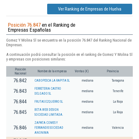
Ver Ranking de Empresas de Huelva
Posición 76.847
en el Ranking de
Empresas Españolas
Gomez Y Molina Sl se encuentra en la posición 76.847 del Ranking Nacional de
Empresas.
A continuación podrá consultar la posición en el ranking de Gomez Y Molina Sl
y empresas con posiciones similares:
Posición
Nombre de la empresa
Ventas (€)
Provincia
Nacional
76.842
CABOPESCA LA RAPITA SL
mediana
Tarragona
FERRETERIA CASTRO
76.843
mediana
Tenerife
DELGADO SL
76.844
FRUTAS EZQUERRO SL
mediana
La Rioja
BETA WEB DESIGN
76.845
mediana
La Rioja
SOCIEDAD LIMITADA.
ZAPATA COMES Y
76.846
FERRANDIS SOCIEDAD
mediana
Valencia
ANONIMA