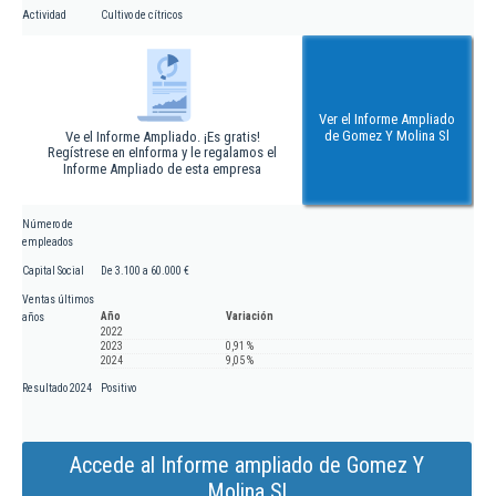
Actividad
Cultivo de cítricos
Ver el Informe Ampliado
de Gomez Y Molina Sl
Ve el Informe Ampliado. ¡Es gratis!
Regístrese en eInforma y le regalamos el
Informe Ampliado de esta empresa
Número de
empleados
Capital Social
De 3.100 a 60.000 €
Ventas últimos
Año
Variación
años
2022
2023
0,91 %
2024
9,05 %
Resultado 2024
Positivo
Accede al Informe ampliado de Gomez Y
Molina Sl