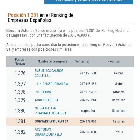
Posición 1.381
en el Ranking de
Empresas Españolas
Gonvarri Asturias Sa. se encuentra en la posición 1.381 del Ranking Nacional
de Empresas , con una facturación de 206.678.000 €.
A continuación podrá consultar la posición en el ranking de Gonvarri Asturias
Sa. y empresas con posiciones similares:
Posición
Nombre de la empresa
Ventas (€)
Provincia
Nacional
EMBUTIDOS CASEROS
1.376
207.150.538
Gerona
COLLELL SL
1.377
ILUNION SEGURIDAD S.A.
207.143.436
Madrid
1.378
INFORPOR SL
207.018.306
Albacete
1.379
AUDENS FOOD SA
206.859.213
Barcelona
NEURAXPHARM
1.380
corporativa
Barcelona
PHARMACEUTICALS S.L.
1.381
GONVARRI ASTURIAS SA.
206.678.000
Asturias
ACEITUNAS
1.382
206.639.800
Sevilla
GUADALQUIVIR SLU