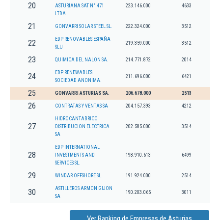
20
ASTURIANA SAT N° 471
223.146.000
4633
LTDA
21
GONVARRI SOLAR STEEL SL.
222.324.000
3512
EDP RENOVABLES ESPAÑA
22
219.359.000
3512
SLU
23
QUIMICA DEL NALON SA.
214.771.872
2014
EDP RENEWABLES
24
211.696.000
6421
SOCIEDAD ANONIMA.
25
GONVARRI ASTURIAS SA.
206.678.000
2513
26
CONTRATAS Y VENTAS SA
204.157.393
4212
HIDROCANTABRICO
27
DISTRIBUCION ELECTRICA
202.585.000
3514
SA
EDP INTERNATIONAL
28
INVESTMENTS AND
198.910.613
6499
SERVICES SL.
29
WINDAR OFFSHORE SL.
191.924.000
2514
ASTILLEROS ARMON GIJON
30
190.203.065
3011
SA
Ver Ranking de Empresas de Asturias