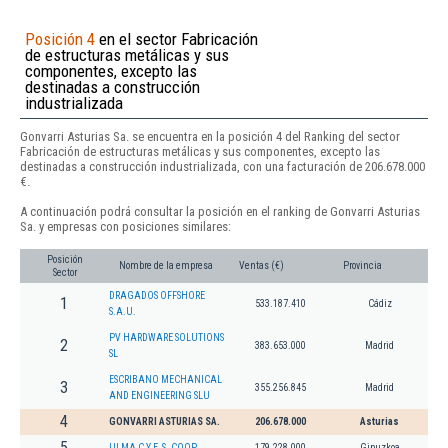
Posición 4
en el sector Fabricación
de estructuras metálicas y sus
componentes, excepto las
destinadas a construcción
industrializada
Gonvarri Asturias Sa. se encuentra en la posición 4 del Ranking del sector
Fabricación de estructuras metálicas y sus componentes, excepto las
destinadas a construcción industrializada, con una facturación de 206.678.000
€.
A continuación podrá consultar la posición en el ranking de Gonvarri Asturias
Sa. y empresas con posiciones similares:
Posición
Nombre de la empresa
Ventas (€)
Provincia
Sector
DRAGADOS OFFSHORE
1
533.187.410
Cádiz
S.A.U.
PV HARDWARE SOLUTIONS
2
383.653.000
Madrid
SL
ESCRIBANO MECHANICAL
3
355.256.845
Madrid
AND ENGINEERING SLU
4
GONVARRI ASTURIAS SA.
206.678.000
Asturias
5
ULMA C Y E, S. COOP.
179.228.000
Gipuzkoa