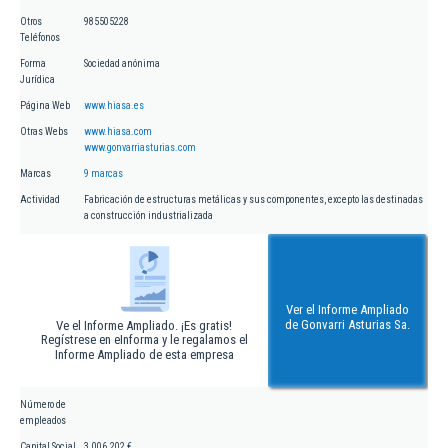
Otros
985505228
Teléfonos
Forma
Sociedad anónima
Jurídica
Página Web
www.hiasa.es
Otras Webs
www.hiasa.com
www.gonvarriasturias.com
Marcas
9 marcas
Actividad
Fabricación de estructuras metálicas y sus componentes, excepto las destinadas
a construcción industrializada
Ver el Informe Ampliado
de Gonvarri Asturias Sa.
Ve el Informe Ampliado. ¡Es gratis!
Regístrese en eInforma y le regalamos el
Informe Ampliado de esta empresa
Número de
empleados
Capital Social
3.006.202 €