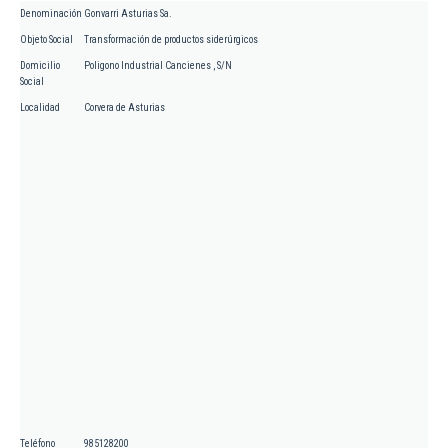
Denominación
Gonvarri Asturias Sa.
Objeto Social
Transformación de productos siderúrgicos
Domicilio
Poligono Industrial Cancienes , S/N
Social
Localidad
Corvera de Asturias
Teléfono
985128200