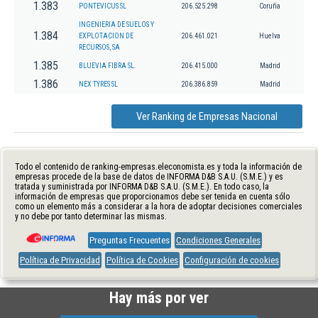
1.383
PONTEVICUS SL
206.525.298
Coruña
INGENIERIA DE SUELOS Y
1.384
EXPLOTACION DE
206.461.021
Huelva
RECURSOS, SA
1.385
BLUEVIA FIBRA SL.
206.415.000
Madrid
1.386
NEX TYRES SL
206.386.859
Madrid
Ver Ranking de Empresas Nacional
Todo el contenido de ranking-empresas.eleconomista.es y toda la información de
empresas procede de la base de datos de INFORMA D&B S.A.U. (S.M.E.) y es
tratada y suministrada por INFORMA D&B S.A.U. (S.M.E.). En todo caso, la
información de empresas que proporcionamos debe ser tenida en cuenta sólo
como un elemento más a considerar a la hora de adoptar decisiones comerciales
y no debe por tanto determinar las mismas.
Preguntas Frecuentes
Condiciones Generales
Política de Privacidad
Política de Cookies
Configuración de cookies
Hay más por ver