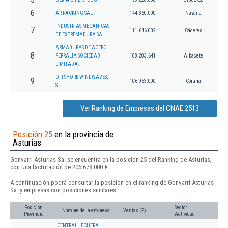
6
AR RACKING SAU
144.360.000
Navarra
INDUSTRIAS MECANICAS
7
111.646.032
Cáceres
DE EXTREMADURA SA
ARMADURAS DE ACERO
8
FERRALIA SOCIEDAD
108.203.641
Albacete
LIMITADA.
OFFSHORE WINDWAVES,
9
106.953.000
Coruña
S.L.
Ver Ranking de Empresas del CNAE 2513
Posición 25
en la provincia de
Asturias
Gonvarri Asturias Sa. se encuentra en la posición 25 del Ranking de Asturias,
con una facturación de 206.678.000 €.
A continuación podrá consultar la posición en el ranking de Gonvarri Asturias
Sa. y empresas con posiciones similares:
Posición
Sector
Nombre de la empresa
Ventas (€)
Provincia
Actividad
CENTRAL LECHERA