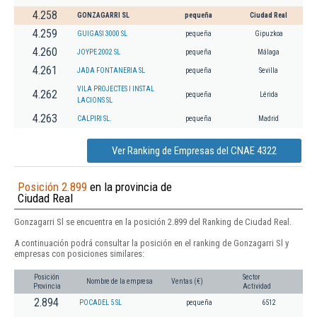
4.258
GONZAGARRI SL
pequeña
Ciudad Real
4.259
GUIGASI 3000 SL
pequeña
Gipuzkoa
4.260
JOYPE 2002 SL
pequeña
Málaga
4.261
JADA FONTANERIA SL
pequeña
Sevilla
VILA PROJECTES I INSTAL
4.262
pequeña
Lérida
LACIONS SL
4.263
CALPIRI SL.
pequeña
Madrid
Ver Ranking de Empresas del CNAE 4322
Posición 2.899
en la provincia de
Ciudad Real
Gonzagarri Sl se encuentra en la posición 2.899 del Ranking de Ciudad Real.
A continuación podrá consultar la posición en el ranking de Gonzagarri Sl y
empresas con posiciones similares:
Posición
Sector
Nombre de la empresa
Ventas (€)
Provincia
Actividad
2.894
POCADEL 5 SL
pequeña
6512