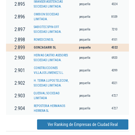
IMANSER ASISTENCIAS
2.895
pequeña
4324
SOCIEDAD LIMITADA.
OMBION SOCIEDAD
2.896
pequeña
8559
LIMITADA.
SABIOTEC SPIN-OFF
2.897
pequeña
7210
SOCIEDAD LIMITADA.
2.898
ROMEDCONS SL
pequeña
4101
2.899
GONZAGARRI SL
pequeña
4322
HERVAS CASTRO ASESORES
2.900
pequeña
6920
SOCIEDAD LIMITADA.
CONSTRUCCIONES
2.901
pequeña
4399
VILLAJOS JIMENEZ S.L.
H. TERRA LUPOS TELECOM,
2.902
pequeña
4321
SOCIEDAD LIMITADA.
QUESVAL SOCIEDAD
2.903
pequeña
4727
LIMITADA
REPOSTERIA HERMANOS
2.904
pequeña
4727
HERRERA SL
Ver Ranking de Empresas de Ciudad Real