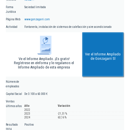
Forma
Sociedad limitada
Jurídica
Página Web
www.gonzagarri.com
Actividad
Fontanería, instalación de sistemas de calefacción y aire acondicionado
Ver el Informe Ampliado
de Gonzagarri Sl
Ve el Informe Ampliado. ¡Es gratis!
Regístrese en eInforma y le regalamos el
Informe Ampliado de esta empresa
Número de
empleados
Capital Social
De 3.100 a 60.000 €
Ventas
Año
Variación
últimos años
2022
2023
-21,51 %
2024
63,16 %
Resultado
Positivo
2024