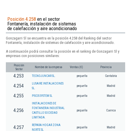
Posición 4.258
en el sector
Fontanería, instalación de sistemas
de calefacción y aire acondicionado
Gonzagarri Sl se encuentra en la posición 4.258 del Ranking del sector
Fontanería, instalación de sistemas de calefacción y aire acondicionado.
A continuación podrá consultar la posición en el ranking de Gonzagarri Sl y
empresas con posiciones similares:
Posición
Nombre de la empresa
Ventas (€)
Provincia
Sector
4.253
TECNOJUNCAR SL.
pequeña
Cantabria
LUSAIRE INSTALACIONES
4.254
pequeña
Madrid
SL.
4.255
PISCIS SYSTEM SL
pequeña
Madrid
INSTALACIONES DE
FONTANERIA INDUSTRIAL
4.256
pequeña
Cuenca
CASTILLO SOCIEDAD
LIMITADA.
REPARA HOGAR ZONA
4.257
pequeña
Madrid
NORTE SL