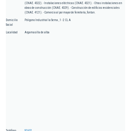
(CNAE. 4322). - Instalaciones eléctricas (CNAE. 4321). - Otras instalaciones en
obras de construcción (CNAE. 4329). - Construcción de edificios residenciales
(CNAE. 4121). - Comercio al por mayor de ferretería, fontan.
Domicilio
Poligono Industrial la Serna , 1 - 2 CL A
Social
Localidad
Argamasilla de alba
Teléfono
92652...