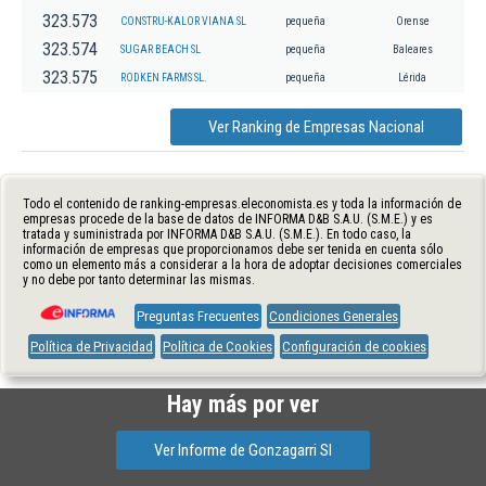
323.573
CONSTRU-KALOR VIANA SL
pequeña
Orense
323.574
SUGAR BEACH SL
pequeña
Baleares
323.575
RODKEN FARMS SL.
pequeña
Lérida
Ver Ranking de Empresas Nacional
Todo el contenido de ranking-empresas.eleconomista.es y toda la información de
empresas procede de la base de datos de INFORMA D&B S.A.U. (S.M.E.) y es
tratada y suministrada por INFORMA D&B S.A.U. (S.M.E.). En todo caso, la
información de empresas que proporcionamos debe ser tenida en cuenta sólo
como un elemento más a considerar a la hora de adoptar decisiones comerciales
y no debe por tanto determinar las mismas.
Preguntas Frecuentes
Condiciones Generales
Política de Privacidad
Política de Cookies
Configuración de cookies
Hay más por ver
Ver Informe de Gonzagarri Sl