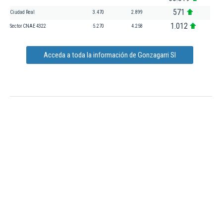
571
Ciudad Real
3.470
2.899
1.012
Sector CNAE 4322
5.270
4.258
Acceda a toda la información de Gonzagarri Sl