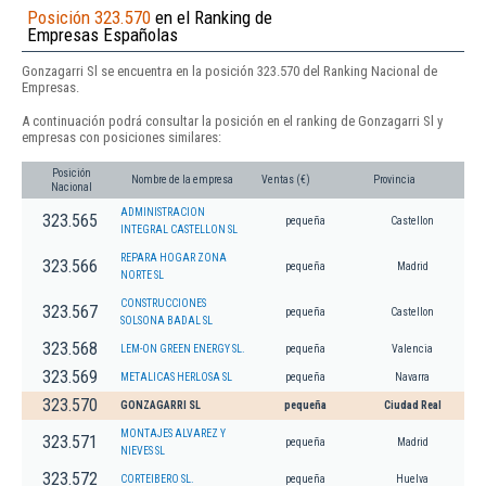
Posición 323.570
en el Ranking de
Empresas Españolas
Gonzagarri Sl se encuentra en la posición 323.570 del Ranking Nacional de
Empresas.
A continuación podrá consultar la posición en el ranking de Gonzagarri Sl y
empresas con posiciones similares:
Posición
Nombre de la empresa
Ventas (€)
Provincia
Nacional
ADMINISTRACION
323.565
pequeña
Castellon
INTEGRAL CASTELLON SL
REPARA HOGAR ZONA
323.566
pequeña
Madrid
NORTE SL
CONSTRUCCIONES
323.567
pequeña
Castellon
SOLSONA BADAL SL
323.568
LEM-ON GREEN ENERGY SL.
pequeña
Valencia
323.569
METALICAS HERLOSA SL
pequeña
Navarra
323.570
GONZAGARRI SL
pequeña
Ciudad Real
MONTAJES ALVAREZ Y
323.571
pequeña
Madrid
NIEVES SL
323.572
CORTEIBERO SL.
pequeña
Huelva