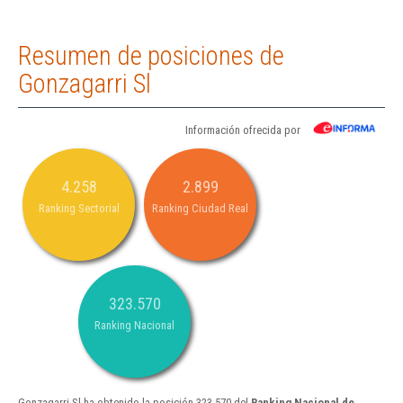
Resumen de posiciones de
Gonzagarri Sl
Información ofrecida por
4.258
2.899
Ranking Sectorial
Ranking Ciudad Real
323.570
Ranking Nacional
Gonzagarri Sl ha obtenido la posición 323.570 del
Ranking Nacional de