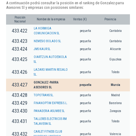
A continuación podrá consultar la posición en el ranking de Gonzalez-parra
Asesores Sl y empresas con posiciones similares:
Posición
Nombre de la empresa
Ventas (€)
Provincia
Nacional
LA HORMIGA
433.422
pequeña
Cantabria
COMUNICACION SL
433.423
NEMESIO BOLADO SL
pequeña
Cantabria
433.424
JMS KAUR SL
pequeña
Alicante
OIARTZUN AUTOESKOLA
433.425
pequeña
Gipuzkoa
SL
LAZARO MARTIN REGALO
433.426
pequeña
Toledo
SL.
GONZALEZ-PARRA
433.427
pequeña
Murcia
ASESORES SL
433.428
TOPOTRANS SL.
pequeña
Madrid
433.429
FINANOPTIM EXPRESS S.L.
pequeña
Barcelona
433.430
PANADERIA ASUMBE SL
pequeña
Zaragoza
TALLERES ELECTRICOS RM
433.431
pequeña
Toledo
TALAVERA SL
CARLET FITNESS CLUB
433.432
pequeña
Valencia