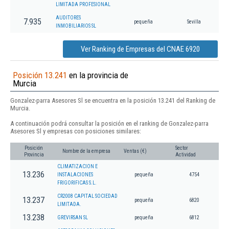
LIMITADA PROFESIONAL
AUDITORES
7.935
pequeña
Sevilla
INMOBILIARIOS SL
Ver Ranking de Empresas del CNAE 6920
Posición 13.241
en la provincia de
Murcia
Gonzalez-parra Asesores Sl se encuentra en la posición 13.241 del Ranking de
Murcia.
A continuación podrá consultar la posición en el ranking de Gonzalez-parra
Asesores Sl y empresas con posiciones similares:
Posición
Sector
Nombre de la empresa
Ventas (€)
Provincia
Actividad
CLIMATIZACION E
13.236
INSTALACIONES
pequeña
4754
FRIGORIFICAS S.L.
CR2008 CAPITAL SOCIEDAD
13.237
pequeña
6820
LIMITADA.
13.238
GREVIRSAN SL
pequeña
6812