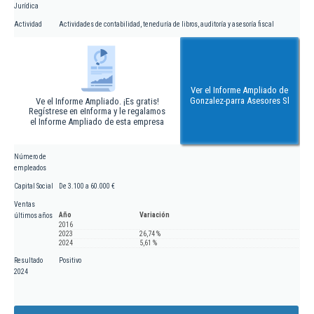
Jurídica
Actividad
Actividades de contabilidad, teneduría de libros, auditoría y asesoría fiscal
Ver el Informe Ampliado de
Gonzalez-parra Asesores Sl
Ve el Informe Ampliado. ¡Es gratis!
Regístrese en eInforma y le regalamos
el Informe Ampliado de esta empresa
Número de
empleados
Capital Social
De 3.100 a 60.000 €
Ventas
Año
Variación
últimos años
2016
2023
26,74 %
2024
5,61 %
Resultado
Positivo
2024