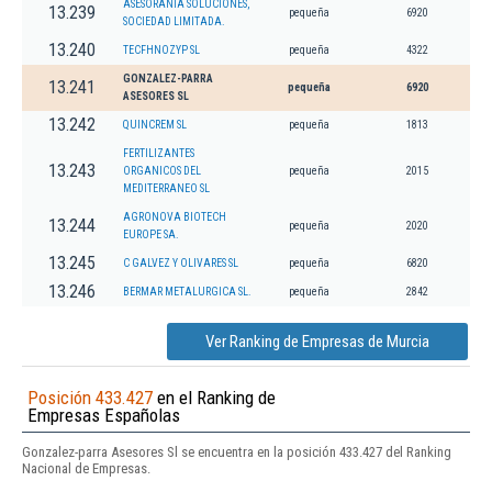
ASESORANIA SOLUCIONES,
13.239
pequeña
6920
SOCIEDAD LIMITADA.
13.240
TECFHNOZYP SL
pequeña
4322
GONZALEZ-PARRA
13.241
pequeña
6920
ASESORES SL
13.242
QUINCREM SL
pequeña
1813
FERTILIZANTES
13.243
ORGANICOS DEL
pequeña
2015
MEDITERRANEO SL
AGRONOVA BIOTECH
13.244
pequeña
2020
EUROPE SA.
13.245
C GALVEZ Y OLIVARES SL
pequeña
6820
13.246
BERMAR METALURGICA SL.
pequeña
2842
Ver Ranking de Empresas de Murcia
Posición 433.427
en el Ranking de
Empresas Españolas
Gonzalez-parra Asesores Sl se encuentra en la posición 433.427 del Ranking
Nacional de Empresas.