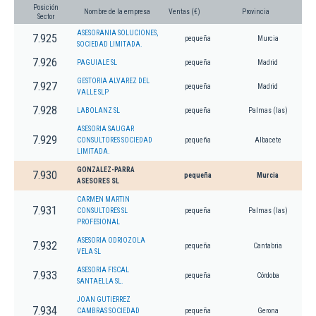
Posición
Nombre de la empresa
Ventas (€)
Provincia
Sector
ASESORANIA SOLUCIONES,
7.925
pequeña
Murcia
SOCIEDAD LIMITADA.
7.926
PAGUIALE SL
pequeña
Madrid
GESTORIA ALVAREZ DEL
7.927
pequeña
Madrid
VALLE SLP
7.928
LABOLANZ SL
pequeña
Palmas (las)
ASESORIA SAUGAR
7.929
CONSULTORES SOCIEDAD
pequeña
Albacete
LIMITADA.
GONZALEZ-PARRA
7.930
pequeña
Murcia
ASESORES SL
CARMEN MARTIN
7.931
CONSULTORES SL
pequeña
Palmas (las)
PROFESIONAL
ASESORIA ODRIOZOLA
7.932
pequeña
Cantabria
VELA SL
ASESORIA FISCAL
7.933
pequeña
Córdoba
SANTAELLA SL.
JOAN GUTIERREZ
7.934
CAMBRAS SOCIEDAD
pequeña
Gerona