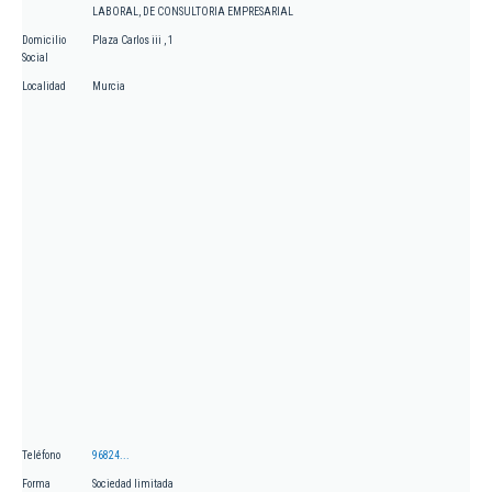
LABORAL, DE CONSULTORIA EMPRESARIAL
Domicilio
Plaza Carlos iii , 1
Social
Localidad
Murcia
Teléfono
96824...
Forma
Sociedad limitada