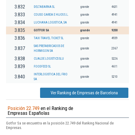
3.832
DELTABARNA SL
grande
4631
3.833
COUSO GAREA E HIJOS S.L.
grande
4941
3.834
LUCHANA LOGISTICA, SA
grande
4941
3.835
GOTFOR SA
grande
9200
3.836
TAXI TRAVEL TICKET SL
grande
4939
SAS PREFABRICADOS DE
3.837
grande
2367
HORMIGON SA
3.838
CUALDE LOGISTICS SLU
grande
5226
3.839
FOODFEED SL
grande
4611
INTERLOGISTICA DEL FRIO
3.840
grande
5210
SA
Ver Ranking de Empresas de Barcelona
Posición 22.749
en el Ranking de
Empresas Españolas
Gotfor Sa se encuentra en la posición 22.749 del Ranking Nacional de
Empresas.