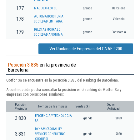
LIMITADA
177
MAQUEXPLOT SL
grande
Barcelona
AUTOMATICOS TURIA
178
grande
Valencia
SOCIEDAD LIMITADA.
IGLESIAS MORRAZO,
179
grande
Pontevedra
SOCIEDAD ANONIMA
Ver Ranking de Empresas del CNAE 9200
Posición 3.835
en la provincia de
Barcelona
Gotfor Sa se encuentra en la posición 3.835 del Ranking de Barcelona.
A continuación podrá consultar la posición en el ranking de Gotfor Sa y
empresas con posiciones similares:
Posición
Sector
Nombre de la empresa
Ventas (€)
Provincia
Actividad
EFICIENCIA Y TECNOLOGIA
3.830
grande
2893
SA
DYNAMICS QUALITY
3.831
SERVICES CONSULTING
grande
7020
GROUP SL.