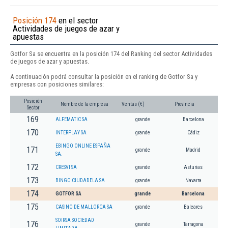
Posición 174
en el sector
Actividades de juegos de azar y
apuestas
Gotfor Sa se encuentra en la posición 174 del Ranking del sector Actividades
de juegos de azar y apuestas.
A continuación podrá consultar la posición en el ranking de Gotfor Sa y
empresas con posiciones similares:
Posición
Nombre de la empresa
Ventas (€)
Provincia
Sector
169
ALFEMATIC SA
grande
Barcelona
170
INTERPLAY SA
grande
Cádiz
EBINGO ONLINE ESPAÑA
171
grande
Madrid
SA.
172
CRESVI SA
grande
Asturias
173
BINGO CIUDADELA SA
grande
Navarra
174
GOTFOR SA
grande
Barcelona
175
CASINO DE MALLORCA SA
grande
Baleares
SOIRSA SOCIEDAD
176
grande
Tarragona