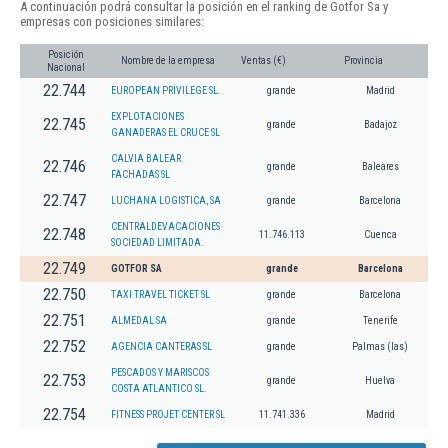
A continuación podrá consultar la posición en el ranking de Gotfor Sa y
empresas con posiciones similares:
Posición
Nombre de la empresa
Ventas (€)
Provincia
Nacional
22.744
EUROPEAN PRIVILEGE SL.
grande
Madrid
EXPLOTACIONES
22.745
grande
Badajoz
GANADERAS EL CRUCE SL
CALVIA BALEAR
22.746
grande
Baleares
FACHADAS SL
22.747
LUCHANA LOGISTICA, SA
grande
Barcelona
CENTRALDEVACACIONES
22.748
11.746.113
Cuenca
SOCIEDAD LIMITADA.
22.749
GOTFOR SA
grande
Barcelona
22.750
TAXI TRAVEL TICKET SL
grande
Barcelona
22.751
ALMEDAL SA
grande
Tenerife
22.752
AGENCIA CANTERAS SL
grande
Palmas (las)
PESCADOS Y MARISCOS
22.753
grande
Huelva
COSTA ATLANTICO SL.
22.754
FITNESS PROJET CENTER SL
11.741.336
Madrid