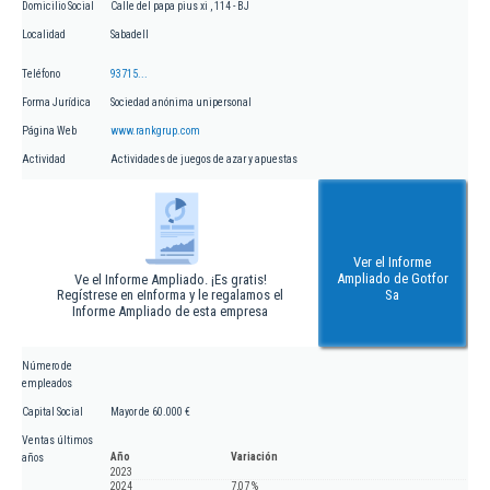
Domicilio Social
Calle del papa pius xi , 114 - BJ
Localidad
Sabadell
Teléfono
93715...
Forma Jurídica
Sociedad anónima unipersonal
Página Web
www.rankgrup.com
Actividad
Actividades de juegos de azar y apuestas
Ver el Informe
Ampliado de Gotfor
Ve el Informe Ampliado. ¡Es gratis!
Regístrese en eInforma y le regalamos el
Sa
Informe Ampliado de esta empresa
Número de
empleados
Capital Social
Mayor de 60.000 €
Ventas últimos
Año
Variación
años
2023
2024
7,07 %