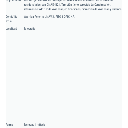
Objeto Social
Constituye la actividad principal de la Sociedad la Construcción de edificios
residenciales, con CNAE 4121. También tiene por objeto La Construcción,
reformas de todo tipo de viviendas, edificaciones, promoción de viviendas y terrenos
Domicilio
Avenida Peronne , NAV 3. PISO 1 OFICINA
Social
Localidad
Salobreña
Forma
Sociedad limitada