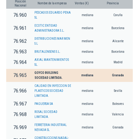
Posición
Nombre de la empresa
Ventas (€)
Provincia
Nacional
PESCADOS EDUARDO PENA
76.960
mediana
Coruña
SL
ECOTIC ENTIDAD
76.961
mediana
Barcelona
ADMINISTRADORA S.L.
DISTRIBUCIONES MAR MEN
76.962
mediana
Alicante
S L
76.963
BRUTALENSENS S.L.
mediana
Barcelona
AXIAL MANTENIMIENTOS
76.964
mediana
Madrid
SL.
GOYCO BUILDING
76.965
mediana
Granada
SOCIEDAD LIMITADA.
CALIDAD EN INYECCION DE
76.966
PLASTICOS SOCIEDAD
mediana
Sevilla
LIMITADA.
76.967
PAGUERSA SA
mediana
Baleares
ROSAL SOCIEDAD
76.968
mediana
Valencia
LIMITADA.
FERRETERIA INDUSTRIAL
76.969
mediana
Granada
NEVADA SL
CONSTRUCCIONS NADAL-