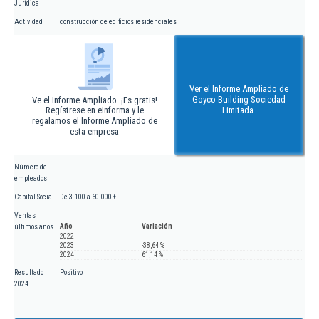
Jurídica
Actividad
construcción de edificios residenciales
Ver el Informe Ampliado de
Goyco Building Sociedad
Ve el Informe Ampliado. ¡Es gratis!
Regístrese en eInforma y le
Limitada.
regalamos el Informe Ampliado de
esta empresa
Número de
empleados
Capital Social
De 3.100 a 60.000 €
Ventas
Año
Variación
últimos años
2022
2023
-38,64 %
2024
61,14 %
Resultado
Positivo
2024