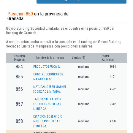
Posición 859
en la provincia de
Granada
Goyco Building Sociedad Limitada. se encuentra en la posición 859 del
Ranking de Granada.
A continuación podrá consultar la posición en el ranking de Goyco Building
Sociedad Limitada. y empresas con posiciones similares:
Posición
Sector
Nombre de la empresa
Ventas (€)
Provincia
Actividad
854
PRODUCTOS RUCA SL
mediana
1084
CONSTRUCCIONES RIOS
855
mediana
4101
NAVARRETE SL
NATURAL GREEN MARKET
856
mediana
4622
SOCIEDAD LIMITADA.
TALLERES METALICOS
857
GUTIERREZ SOCIEDAD
mediana
2512
LIMITADA.
ESTACION DE SERVICIO
858
NIGUELAS SOCIEDAD
mediana
4730
LIMITADA.