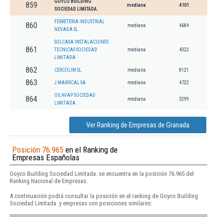
GOYCO BUILDING
859
mediana
4101
SOCIEDAD LIMITADA.
FERRETERIA INDUSTRIAL
860
mediana
4684
NEVADA SL
SOLCASA INSTALACIONES
861
TECNICAS SOCIEDAD
mediana
4322
LIMITADA.
862
CERCOLIM SL
mediana
8121
863
J MARISCAL SA
mediana
4722
OIL4VAP SOCIEDAD
864
mediana
3299
LIMITADA.
Ver Ranking de Empresas de Granada
Posición 76.965
en el Ranking de
Empresas Españolas
Goyco Building Sociedad Limitada. se encuentra en la posición 76.965 del
Ranking Nacional de Empresas.
A continuación podrá consultar la posición en el ranking de Goyco Building
Sociedad Limitada. y empresas con posiciones similares: