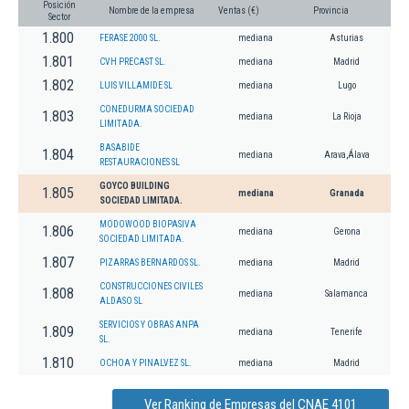
Posición
Nombre de la empresa
Ventas (€)
Provincia
Sector
1.800
FERASE 2000 SL.
mediana
Asturias
1.801
CVH PRECAST SL.
mediana
Madrid
1.802
LUIS VILLAMIDE SL
mediana
Lugo
CONEDURMA SOCIEDAD
1.803
mediana
La Rioja
LIMITADA.
BASABIDE
1.804
mediana
Arava,Álava
RESTAURACIONES SL
GOYCO BUILDING
1.805
mediana
Granada
SOCIEDAD LIMITADA.
MODOWOOD BIOPASIVA
1.806
mediana
Gerona
SOCIEDAD LIMITADA.
1.807
PIZARRAS BERNARDOS SL.
mediana
Madrid
CONSTRUCCIONES CIVILES
1.808
mediana
Salamanca
ALDASO SL
SERVICIOS Y OBRAS ANPA
1.809
mediana
Tenerife
SL.
1.810
OCHOA Y PINALVEZ SL.
mediana
Madrid
Ver Ranking de Empresas del CNAE 4101