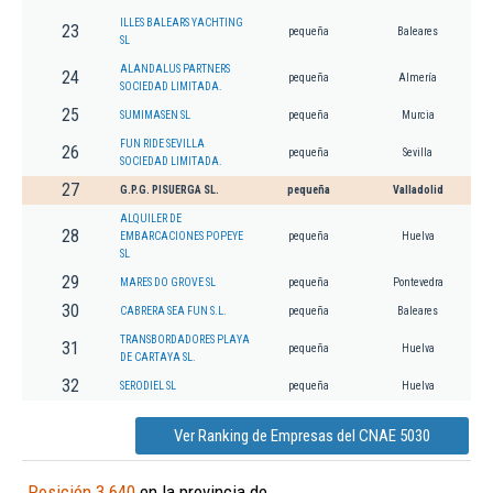
ILLES BALEARS YACHTING
23
pequeña
Baleares
SL
ALANDALUS PARTNERS
24
pequeña
Almería
SOCIEDAD LIMITADA.
25
SUMIMASEN SL
pequeña
Murcia
FUN RIDE SEVILLA
26
pequeña
Sevilla
SOCIEDAD LIMITADA.
27
G.P.G. PISUERGA SL.
pequeña
Valladolid
ALQUILER DE
28
EMBARCACIONES POPEYE
pequeña
Huelva
SL
29
MARES DO GROVE SL
pequeña
Pontevedra
30
CABRERA SEA FUN S.L.
pequeña
Baleares
TRANSBORDADORES PLAYA
31
pequeña
Huelva
DE CARTAYA SL.
32
SERODIEL SL
pequeña
Huelva
Ver Ranking de Empresas del CNAE 5030
Posición 3.640
en la provincia de