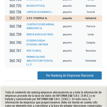
360.735
MOIXER OPTICS SL
pequeña
Barcelona
360.736
LIMPIEZA ACHAMAN S.L.
pequeña
Tenerife
360.737
G.P.G. PISUERGA SL.
pequeña
Valladolid
CONSTRUCCIONES ARENAL
360.738
pequeña
Palencia
ARREDONDO SL.
360.739
SERVEIS AGRICOLES TAR SL
pequeña
Lérida
ECOSERVICIOS24H
360.740
pequeña
Zaragoza
SOCIEDAD LIMITADA.
360.741
BIKE TOLRA SL
pequeña
Barcelona
PARAMO ALONSO
360.742
ARQUITECTURA TECNICA,
pequeña
Pontevedra
S.L.P.
Ver Ranking de Empresas Nacional
Todo el contenido de ranking-empresas.eleconomista.es y toda la información de
empresas procede de la base de datos de INFORMA D&B S.A.U. (S.M.E.) y es
tratada y suministrada por INFORMA D&B S.A.U. (S.M.E.). En todo caso, la
información de empresas que proporcionamos debe ser tenida en cuenta sólo
como un elemento más a considerar a la hora de adoptar decisiones comerciales