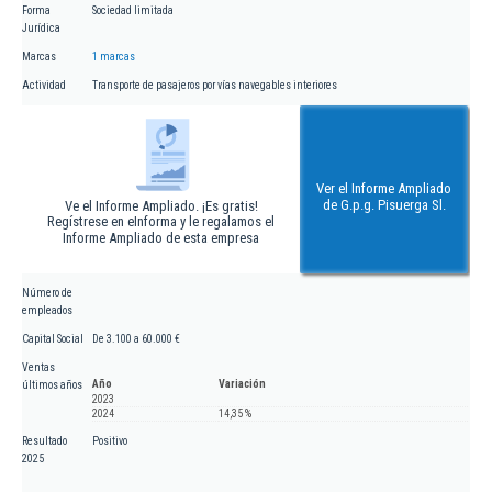
Forma
Sociedad limitada
Jurídica
Marcas
1 marcas
Actividad
Transporte de pasajeros por vías navegables interiores
Ver el Informe Ampliado
de G.p.g. Pisuerga Sl.
Ve el Informe Ampliado. ¡Es gratis!
Regístrese en eInforma y le regalamos el
Informe Ampliado de esta empresa
Número de
empleados
Capital Social
De 3.100 a 60.000 €
Ventas
Año
Variación
últimos años
2023
2024
14,35 %
Resultado
Positivo
2025