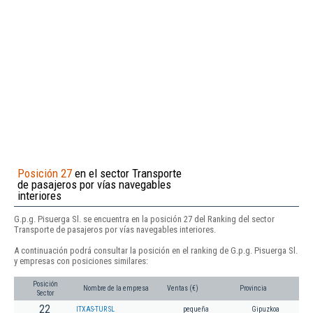
Posición 27
en el sector Transporte
de pasajeros por vías navegables
interiores
G.p.g. Pisuerga Sl. se encuentra en la posición 27 del Ranking del sector
Transporte de pasajeros por vías navegables interiores.
A continuación podrá consultar la posición en el ranking de G.p.g. Pisuerga Sl.
y empresas con posiciones similares:
Posición
Nombre de la empresa
Ventas (€)
Provincia
Sector
22
ITXAS-TUR SL
pequeña
Gipuzkoa