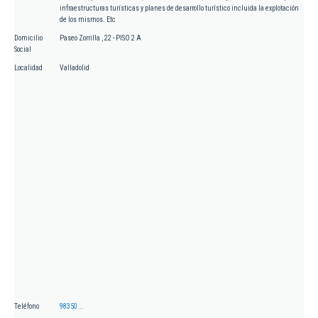
infraestructuras turísticas y planes de desarrollo turístico incluida la explotación
de los mismos. Etc
Domicilio
Paseo Zorrilla , 22 - PISO 2 A
Social
Localidad
Valladolid
Teléfono
98350...