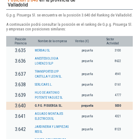
Valladolid
G.p.g. Pisuerga Sl. se encuentra en la posición 3.640 del Ranking de Valladolid.
A continuación podrá consultar la posición en el ranking de G.p.g. Pisuerga Sl.
y empresas con posiciones similares:
Posición
Sector
Nombre de la empresa
Ventas (€)
Provincia
Actividad
3.635
MERBAU SL
pequeña
3100
ANESTESIOLOGIA
3.636
pequeña
8622
LORENZO SLP
TRANSPORTES LYP
3.637
pequeña
4941
CASTILLA Y LEON SL.
3.638
SERLICAR S.L.
pequeña
0161
HIJO DE ANTONIO
3.639
pequeña
4777
POTENTE YAGUEZ SL
3.640
G.P.G. PISUERGA SL.
pequeña
5030
AGUADO MONTAJES
3.641
pequeña
4321
ELECTRICOS SL
JARDINERIA Y LIMPIEZAS
3.642
pequeña
8123
RES SL