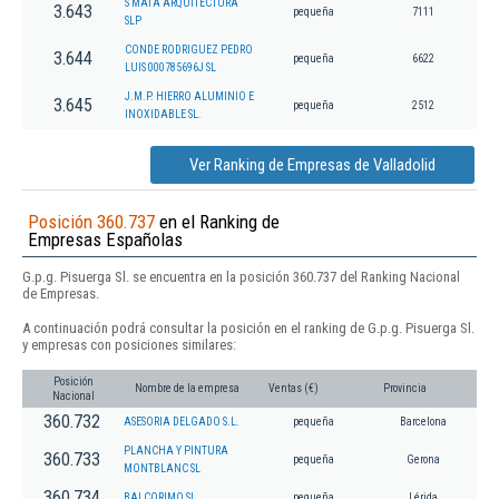
S MATA ARQUITECTURA
3.643
pequeña
7111
SLP
CONDE RODRIGUEZ PEDRO
3.644
pequeña
6622
LUIS 000785696J SL
J.M.P. HIERRO ALUMINIO E
3.645
pequeña
2512
INOXIDABLE SL.
Ver Ranking de Empresas de Valladolid
Posición 360.737
en el Ranking de
Empresas Españolas
G.p.g. Pisuerga Sl. se encuentra en la posición 360.737 del Ranking Nacional
de Empresas.
A continuación podrá consultar la posición en el ranking de G.p.g. Pisuerga Sl.
y empresas con posiciones similares:
Posición
Nombre de la empresa
Ventas (€)
Provincia
Nacional
360.732
ASESORIA DELGADO S.L.
pequeña
Barcelona
PLANCHA Y PINTURA
360.733
pequeña
Gerona
MONTBLANC SL
360.734
BALCORIMO SL
pequeña
Lérida