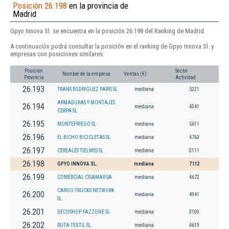
Posición 26.198
en la provincia de
Madrid
Gpyo Innova Sl. se encuentra en la posición 26.198 del Ranking de Madrid.
A continuación podrá consultar la posición en el ranking de Gpyo Innova Sl. y
empresas con posiciones similares:
Posición
Sector
Nombre de la empresa
Ventas (€)
Provincia
Actividad
26.193
TRANS RODRIGUEZ PARIS SL
mediana
5221
ARMADURAS Y MONTAJES
26.194
mediana
4341
CERPA SL
26.195
MONTEPRIEGO SL
mediana
5611
26.196
EL BICHO BICICLETAS SL.
mediana
4763
26.197
CEREALES TIELMES SL
mediana
0111
26.198
GPYO INNOVA SL.
mediana
7112
26.199
COMERCIAL CISAMAR SA
mediana
4672
CARGO TRUCKS NETWORK
26.200
mediana
4941
SL.
26.201
DECOSHOP FAZZONE SL
mediana
3100
26.202
RUTA TEXTIL SL
mediana
4619