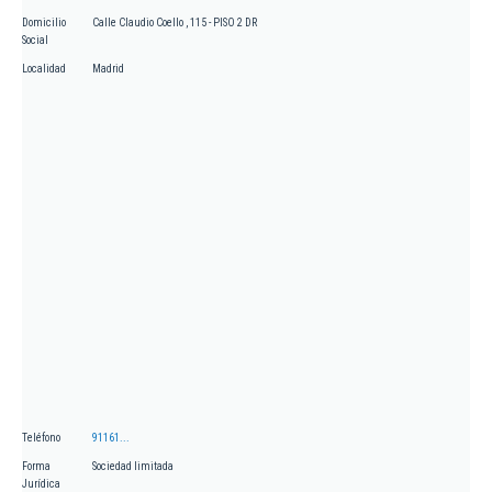
Domicilio
Calle Claudio Coello , 115 - PISO 2 DR
Social
Localidad
Madrid
Teléfono
91161...
Forma
Sociedad limitada
Jurídica