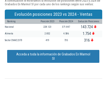
A continuación le mostramos la evolución de posiciones entre 2023 y 2024 de
Grabados En Marmol Sl por cada uno de los rankings según sus ventas:
Evolución posiciones 2023 vs 2024 - Ventas
Ranking
Posición 2023
Posición 2024
Evolución Posiciones
143.724
Nacional
228.123
371.847
1.754
Almería
2.832
4.586
316
Sector CNAE 2370
419
735
Acceda a toda la información de Grabados En Marmol
Sl