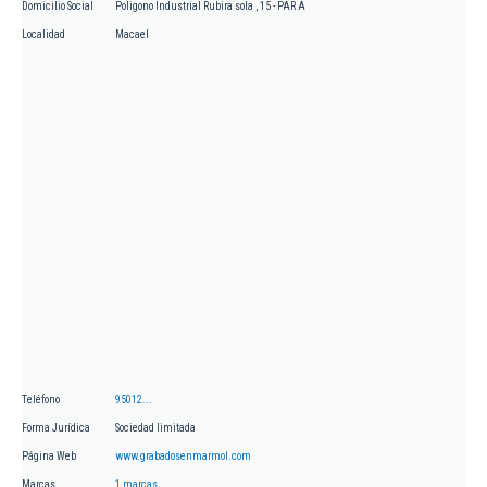
Domicilio Social
Poligono Industrial Rubira sola , 15 - PAR A
Localidad
Macael
Teléfono
95012...
Forma Jurídica
Sociedad limitada
Página Web
www.grabadosenmarmol.com
Marcas
1 marcas