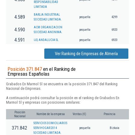
RESPONSABILIDAD
LIMITADA
BARLIA INDUSTRIAL
4.589
pequeña
4299
SOCIEDAD LIMITADA.
ACM ORGANIZACION
4.590
pequeña
6920
SOCIEDAD ANONIMA.
4.591
IJQ ANDALUCIA SL
pequeña
6920
Ver Ranking de Empresas de Almería
Posición 371.847
en el Ranking de
Empresas Españolas
Grabados En Marmol Sl se encuentra en la posición 371.847 del Ranking
Nacional de Empresas.
A continuación podrá consultar la posición en el ranking de Grabados En
Marmol Sl y empresas con posiciones similares:
Posición
Nombre de la empresa
Ventas (€)
Provincia
Nacional
SERVICIOS DOMICILIARIOS
371.842
SERVIHOGAR 2014
pequeña
Bizkaia
SOCIEDAD LIMITADA.