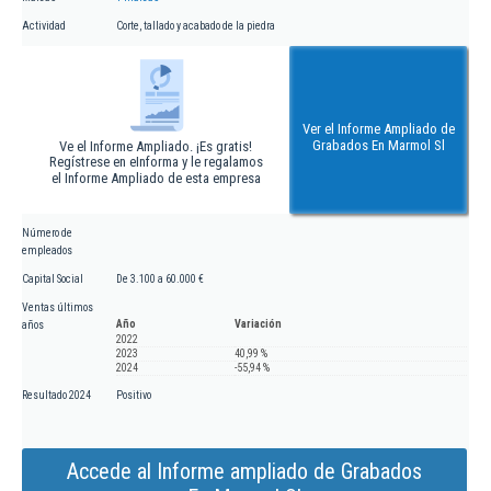
Actividad
Corte, tallado y acabado de la piedra
Ver el Informe Ampliado de
Grabados En Marmol Sl
Ve el Informe Ampliado. ¡Es gratis!
Regístrese en eInforma y le regalamos
el Informe Ampliado de esta empresa
Número de
empleados
Capital Social
De 3.100 a 60.000 €
Ventas últimos
Año
Variación
años
2022
2023
40,99 %
2024
-55,94 %
Resultado 2024
Positivo
Accede al Informe ampliado de Grabados