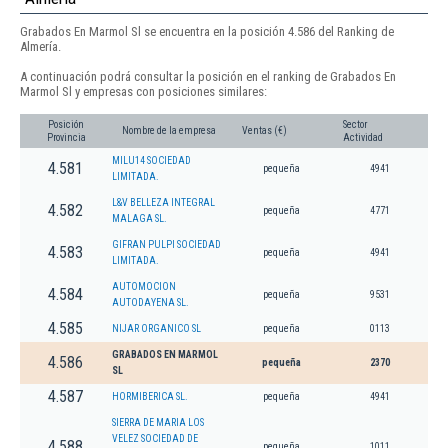
Grabados En Marmol Sl se encuentra en la posición 4.586 del Ranking de
Almería.
A continuación podrá consultar la posición en el ranking de Grabados En
Marmol Sl y empresas con posiciones similares:
Posición
Sector
Nombre de la empresa
Ventas (€)
Provincia
Actividad
MILU14 SOCIEDAD
4.581
pequeña
4941
LIMITADA.
L&V BELLEZA INTEGRAL
4.582
pequeña
4771
MALAGA SL.
GIFRAN PULPI SOCIEDAD
4.583
pequeña
4941
LIMITADA.
AUTOMOCION
4.584
pequeña
9531
AUTODAYENA SL.
4.585
NIJAR ORGANICO SL
pequeña
0113
GRABADOS EN MARMOL
4.586
pequeña
2370
SL
4.587
HORMIBERICA SL.
pequeña
4941
SIERRA DE MARIA LOS
VELEZ SOCIEDAD DE
4.588
pequeña
1011