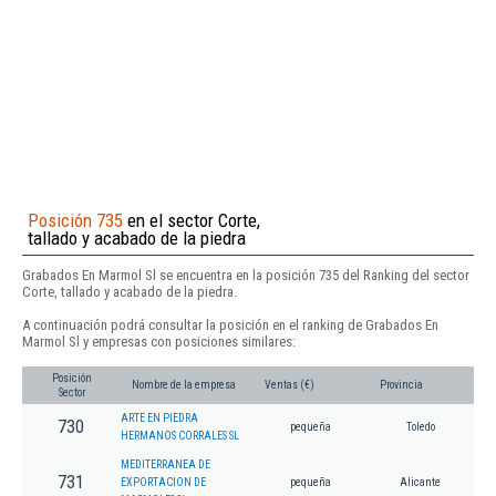
Posición 735
en el sector Corte,
tallado y acabado de la piedra
Grabados En Marmol Sl se encuentra en la posición 735 del Ranking del sector
Corte, tallado y acabado de la piedra.
A continuación podrá consultar la posición en el ranking de Grabados En
Marmol Sl y empresas con posiciones similares:
Posición
Nombre de la empresa
Ventas (€)
Provincia
Sector
ARTE EN PIEDRA
730
pequeña
Toledo
HERMANOS CORRALES SL
MEDITERRANEA DE
731
EXPORTACION DE
pequeña
Alicante