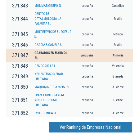
371.843
MONMAR GRUPO SL
pequeña
Castellon
CENTRO DE
371.844
OFTALMOLOGIA LA
pequeña
Sevilla
PALMERA SL
MULTISERVICIOS EUROPSUR
371.845
pequeña
Málaga
SL
371.846
GARCIA & CANELA SL
pequeña
Sevilla
GRABADOS EN MARMOL
371.847
pequeña
Almería
SL
371.848
GENCO 2001 S.L.
pequeña
Valencia
KEDIENTES SOCIEDAD
371.849
pequeña
Granada
LIMITADA.
371.850
MAQUINING TRABSERVI SL.
pequeña
Alicante
TRANSPORTES JAVEAL
371.851
VERIN SOCIEDAD
pequeña
Orense
LIMITADA.
371.852
EVO QUIMICA SL
pequeña
Alicante
Ver Ranking de Empresas Nacional