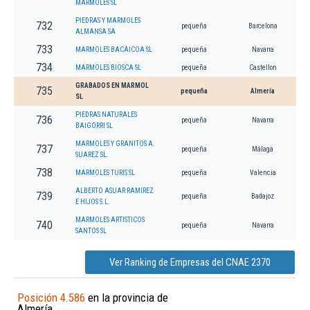
MARMOLES SL
PIEDRAS Y MARMOLES
732
pequeña
Barcelona
ALMANSA SA
733
MARMOLES BACAICOA SL
pequeña
Navarra
734
MARMOLES BIOSCA SL
pequeña
Castellon
GRABADOS EN MARMOL
735
pequeña
Almería
SL
PIEDRAS NATURALES
736
pequeña
Navarra
BAIGORRI SL
MARMOLES Y GRANITOS A.
737
pequeña
Málaga
SUAREZ SL.
738
MARMOLES TURIS SL
pequeña
Valencia
ALBERTO ASUAR RAMIREZ
739
pequeña
Badajoz
E HIJOS S.L.
MARMOLES ARTISTICOS
740
pequeña
Navarra
SANTOS SL
Ver Ranking de Empresas del CNAE 2370
Posición 4.586
en la provincia de
Almería