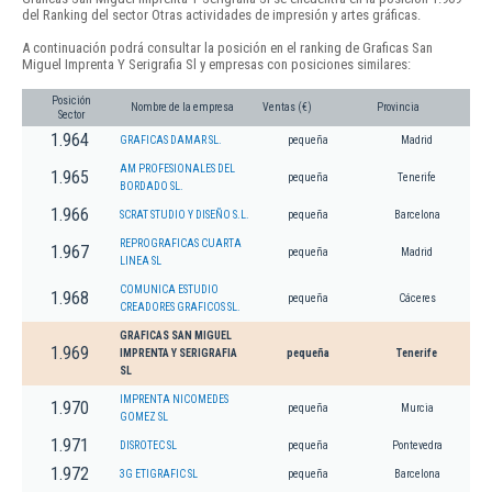
del Ranking del sector Otras actividades de impresión y artes gráficas.
A continuación podrá consultar la posición en el ranking de Graficas San
Miguel Imprenta Y Serigrafia Sl y empresas con posiciones similares:
Posición
Nombre de la empresa
Ventas (€)
Provincia
Sector
1.964
GRAFICAS DAMAR SL.
pequeña
Madrid
AM PROFESIONALES DEL
1.965
pequeña
Tenerife
BORDADO SL.
1.966
SCRAT STUDIO Y DISEÑO S.L.
pequeña
Barcelona
REPROGRAFICAS CUARTA
1.967
pequeña
Madrid
LINEA SL
COMUNICA ESTUDIO
1.968
pequeña
Cáceres
CREADORES GRAFICOS SL.
GRAFICAS SAN MIGUEL
1.969
IMPRENTA Y SERIGRAFIA
pequeña
Tenerife
SL
IMPRENTA NICOMEDES
1.970
pequeña
Murcia
GOMEZ SL
1.971
DISROTEC SL
pequeña
Pontevedra
1.972
3G ETIGRAFIC SL
pequeña
Barcelona