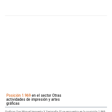
Posición 1.969
en el sector Otras
actividades de impresión y artes
gráficas
Graficas San Miguel Imprenta Y Serigrafia Sl se encuentra en la posición 1.969