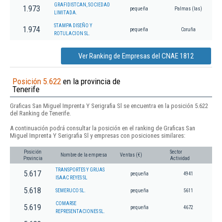
GRAFIDISTCAN, SOCIEDAD
1.973
pequeña
Palmas (las)
LIMITADA.
STAMPA DISEÑO Y
1.974
pequeña
Coruña
ROTULACION SL.
Ver Ranking de Empresas del CNAE 1812
Posición 5.622
en la provincia de
Tenerife
Graficas San Miguel Imprenta Y Serigrafia Sl se encuentra en la posición 5.622
del Ranking de Tenerife.
A continuación podrá consultar la posición en el ranking de Graficas San
Miguel Imprenta Y Serigrafia Sl y empresas con posiciones similares:
Posición
Sector
Nombre de la empresa
Ventas (€)
Provincia
Actividad
TRANSPORTES Y GRUAS
5.617
pequeña
4941
ISAAC REYES SL
5.618
SEMERUCO SL.
pequeña
5611
COMARSE
5.619
pequeña
4672
REPRESENTACIONES SL.