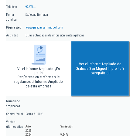
Teléfono
92270...
Forma
Sociedad limitada
Jurídica
Página Web
www.graficassanmiguel.com
Actividad
Otras actividades de impresión y artes gráficas
Ver el Informe Ampliado de
Graficas San Miguel Imprenta Y
Ve el Informe Ampliado. ¡Es
gratis!
Serigrafia Sl
Regístrese en eInforma y le
regalamos el Informe Ampliado
de esta empresa
Número de
empleados
Capital Social
De 0 a 3.100 €
Ventas
Año
Variación
últimos años
2023
2024
9,64 %