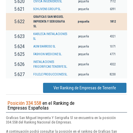
5.620
CIVICA INGENIEROS SL
pequeña
7112
5.621
SCHIJVENS GROUP SL.
pequeña
6391
GRAFICAS SAN MIGUEL
5.622
IMPRENTA Y SERIGRAFIA
pequeña
1812
SL
KABLECA INSTALACIONES
5.623
pequeña
4321
SL
5.624
ADM BARROSO SL
pequeña
1071
5.625
FASHION MEDICINE SL.
pequeña
4771
INSTALACIONES
5.626
pequeña
4322
FRIGORIFICAS TENERIFE SL.
5.627
FOLELE PRODUCCIONES SL.
pequeña
8230
Ver Ranking de Empresas de Tenerife
Posición 334.558
en el Ranking de
Empresas Españolas
Graficas San Miguel Imprenta Y Serigrafia Sl se encuentra en la posición
334.558 del Ranking Nacional de Empresas.
A continuación podrá consultar la posición en el ranking de Graficas San