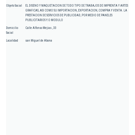
Objeto Social
EL DISENO Y MAQUETACION DE TODO TIPO DE TRABAJOS DE IMPRENTA Y ARTES
GRAFICAS, ASI COMO SU IMPORTACION, EXPORTACION, COMPRA Y VENTA. LA
PRESTACION DE SERVICIOS DE PUBLICIDAD, POR MEDIO DE PANELES
PUBLICITARIOS Y.O MODULO
Domicilio
Calle Alfonso Mejias , 33
Social
Localidad
san Miguel de Abona