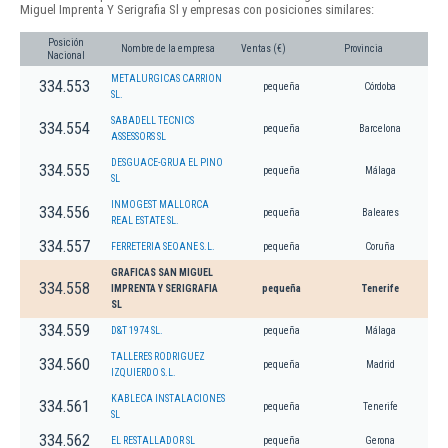
Miguel Imprenta Y Serigrafia Sl y empresas con posiciones similares:
Posición
Nombre de la empresa
Ventas (€)
Provincia
Nacional
METALURGICAS CARRION
334.553
pequeña
Córdoba
SL.
SABADELL TECNICS
334.554
pequeña
Barcelona
ASSESSORS SL
DESGUACE-GRUA EL PINO
334.555
pequeña
Málaga
SL
INMOGEST MALLORCA
334.556
pequeña
Baleares
REAL ESTATE SL.
334.557
FERRETERIA SEOANE S.L.
pequeña
Coruña
GRAFICAS SAN MIGUEL
334.558
IMPRENTA Y SERIGRAFIA
pequeña
Tenerife
SL
334.559
D&T 1974 SL.
pequeña
Málaga
TALLERES RODRIGUEZ
334.560
pequeña
Madrid
IZQUIERDO S.L.
KABLECA INSTALACIONES
334.561
pequeña
Tenerife
SL
334.562
EL RESTALLADOR SL
pequeña
Gerona