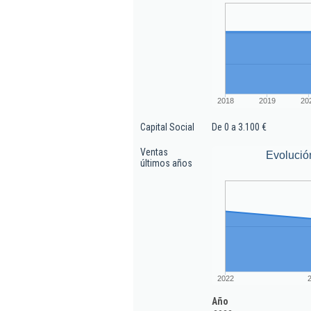
2018
2019
20
Capital Social
De 0 a 3.100 €
Ventas
Evolució
últimos años
2022
Año