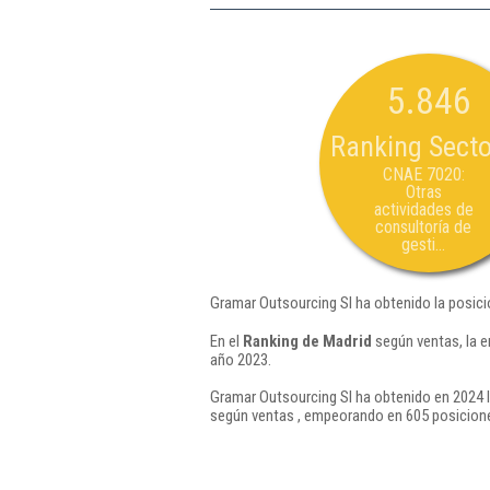
5.846
Ranking Secto
CNAE 7020:
Otras
actividades de
consultoría de
gesti...
Gramar Outsourcing Sl ha obtenido la posici
En el
Ranking de Madrid
según ventas, la 
año 2023.
Gramar Outsourcing Sl ha obtenido en 2024 l
según ventas , empeorando en 605 posicione