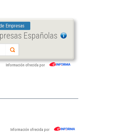
 de Empresas
mpresas Españolas
Información ofrecida por
Información ofrecida por