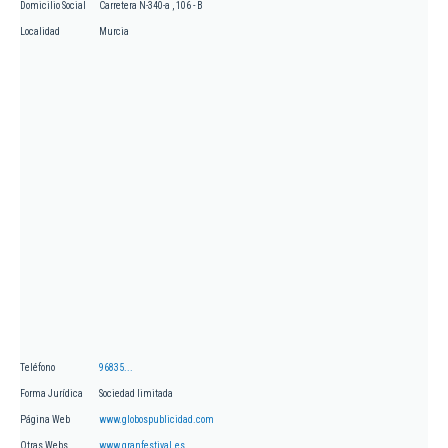
Domicilio Social
Carretera N-340-a , 106 - B
Localidad
Murcia
Teléfono
96835...
Forma Jurídica
Sociedad limitada
Página Web
www.globospublicidad.com
Otras Webs
www.granfestival.es