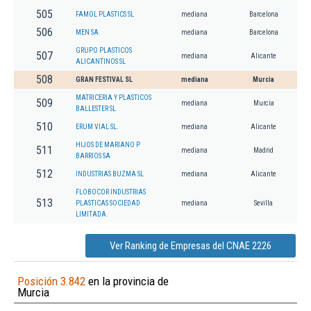
505
FAMOL PLASTICS SL
mediana
Barcelona
506
MEN SA
mediana
Barcelona
GRUPO PLASTICOS
507
mediana
Alicante
ALICANTINOS SL
508
GRAN FESTIVAL SL
mediana
Murcia
MATRICERIA Y PLASTICOS
509
mediana
Murcia
BALLESTER SL
510
ERUM VIAL SL.
mediana
Alicante
HIJOS DE MARIANO P
511
mediana
Madrid
BARRIOS SA
512
INDUSTRIAS BUZMA SL
mediana
Alicante
FLOBOCOR INDUSTRIAS
513
PLASTICAS SOCIEDAD
mediana
Sevilla
LIMITADA.
Ver Ranking de Empresas del CNAE 2226
Posición 3.842
en la provincia de
Murcia