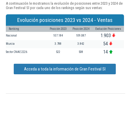
A continuación le mostramos la evolución de posiciones entre 2023 y 2024 de
Gran Festival Sl por cada uno de los rankings según sus ventas:
Evolución posiciones 2023 vs 2024 - Ventas
Ranking
Posición 2023
Posición 2024
Evolución Posiciones
1.903
Nacional
107.184
109.087
54
Murcia
3.788
3.842
14
Sector CNAE 2226
522
508
Acceda a toda la información de Gran Festival Sl