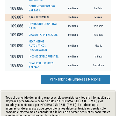
CONTENEDORES CALVO
109.086
mediana
La Rioja
VARGAS SL
109.087
GRAN FESTIVAL SL
mediana
Murcia
INVERSIONES DE CAPITAL
109.088
mediana
Valencia
2007 SL
109.089
CHAPAS TARIN E HIJOS SL
mediana
Valencia
MECANISMOS
109.090
AUTOMATICOS
mediana
Madrid
INDUSTRIALES SL
109.091
INCOME DEVELOPMENT SL.
mediana
Málaga
CUADROS ELECTRICOS
109.092
mediana
Barcelona
ABRERA SL.
Ver Ranking de Empresas Nacional
Todo el contenido de ranking-empresas.eleconomista.es y toda la información de
empresas procede de la base de datos de INFORMA D&B S.A.U. (S.M.E.) y es
tratada y suministrada por INFORMA D&B S.A.U. (S.M.E.). En todo caso, la
información de empresas que proporcionamos debe ser tenida en cuenta sólo
como un elemento más a considerar a la hora de adoptar decisiones comerciales
y no debe por tanto determinar las mismas.