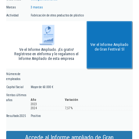
Marcas
3 marcas
Actividad
Fabricación de otros productos de plástico
Ver el Informe Ampliado
de Gran Festival Sl
Ve el Informe Ampliado. ¡Es gratis!
Regístrese en eInforma y le regalamos el
Informe Ampliado de esta empresa
Número de
empleados
Capital Social
Mayor de 60.000 €
Ventas últimos
Año
Variación
años
2023
2024
7,57 %
Resultado 2025
Positivo
Accede al Informe ampliado de Gran