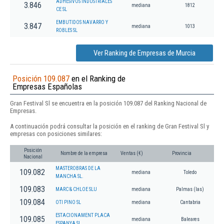
ADHESIVOS INDUSTRIALES
3.846
mediana
1812
CE SL
EMBUTIDOS NAVARRO Y
3.847
mediana
1013
ROBLES SL
Ver Ranking de Empresas de Murcia
Posición 109.087
en el Ranking de
Empresas Españolas
Gran Festival Sl se encuentra en la posición 109.087 del Ranking Nacional de
Empresas.
A continuación podrá consultar la posición en el ranking de Gran Festival Sl y
empresas con posiciones similares:
Posición
Nombre de la empresa
Ventas (€)
Provincia
Nacional
MASTEROBRAS DE LA
109.082
mediana
Toledo
MANCHA SL.
109.083
MARC & CHLOE SLU
mediana
Palmas (las)
109.084
OTI PINO SL
mediana
Cantabria
ESTACIONAMENT PLACA
109.085
mediana
Baleares
ESPANYA SL.