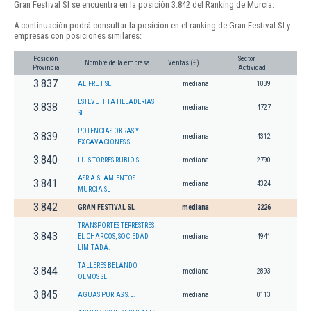
Gran Festival Sl se encuentra en la posición 3.842 del Ranking de Murcia.
A continuación podrá consultar la posición en el ranking de Gran Festival Sl y
empresas con posiciones similares:
Posición
Sector
Nombre de la empresa
Ventas (€)
Provincia
Actividad
3.837
ALIFRUT SL
mediana
1039
ESTEVE HITA HELADERIAS
3.838
mediana
4727
SL.
POTENCIAS OBRAS Y
3.839
mediana
4312
EXCAVACIONES SL.
3.840
LUIS TORRES RUBIO S.L.
mediana
2790
ASR AISLAMIENTOS
3.841
mediana
4324
MURCIA SL
3.842
GRAN FESTIVAL SL
mediana
2226
TRANSPORTES TERRESTRES
3.843
EL CHARCOS, SOCIEDAD
mediana
4941
LIMITADA.
TALLERES BELANDO
3.844
mediana
2893
OLMOS SL
3.845
AGUAS PURIAS S.L.
mediana
0113