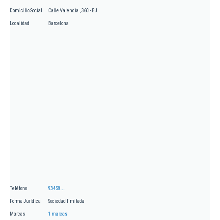
Domicilio Social
Calle Valencia , 360 - BJ
Localidad
Barcelona
Teléfono
93458...
Forma Jurídica
Sociedad limitada
Marcas
1 marcas