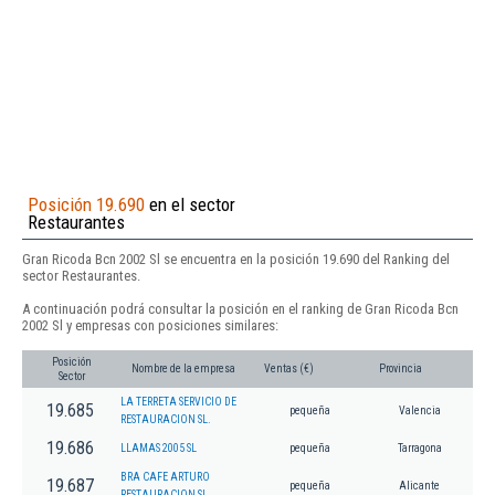
Posición 19.690
en el sector
Restaurantes
Gran Ricoda Bcn 2002 Sl se encuentra en la posición 19.690 del Ranking del
sector Restaurantes.
A continuación podrá consultar la posición en el ranking de Gran Ricoda Bcn
2002 Sl y empresas con posiciones similares:
Posición
Nombre de la empresa
Ventas (€)
Provincia
Sector
LA TERRETA SERVICIO DE
19.685
pequeña
Valencia
RESTAURACION SL.
19.686
LLAMAS 2005 SL
pequeña
Tarragona
BRA CAFE ARTURO
19.687
pequeña
Alicante
RESTAURACION SL.