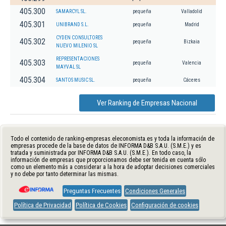
405.300
SAMARCYL SL.
pequeña
Valladolid
405.301
UNIBRAND S.L.
pequeña
Madrid
CYDEN CONSULTORES
405.302
pequeña
Bizkaia
NUEVO MILENIO SL
REPRESENTACIONES
405.303
pequeña
Valencia
MAYVAL SL
405.304
SANTOS MUSIC SL.
pequeña
Cáceres
Ver Ranking de Empresas Nacional
Todo el contenido de ranking-empresas.eleconomista.es y toda la información de
empresas procede de la base de datos de INFORMA D&B S.A.U. (S.M.E.) y es
tratada y suministrada por INFORMA D&B S.A.U. (S.M.E.). En todo caso, la
información de empresas que proporcionamos debe ser tenida en cuenta sólo
como un elemento más a considerar a la hora de adoptar decisiones comerciales
y no debe por tanto determinar las mismas.
Preguntas Frecuentes
Condiciones Generales
Política de Privacidad
Política de Cookies
Configuración de cookies