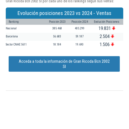
Gran Ricoda Bcn 2002 Sl por cada uno de los rankings según sus ventas:
Evolución posiciones 2023 vs 2024 - Ventas
Ranking
Posición 2023
Posición 2024
Evolución Posiciones
19.831
Nacional
385.468
405.299
2.504
Barcelona
56.683
59.187
1.506
Sector CNAE 5611
18.184
19.690
Acceda a toda la información de Gran Ricoda Bcn 2002
Sl