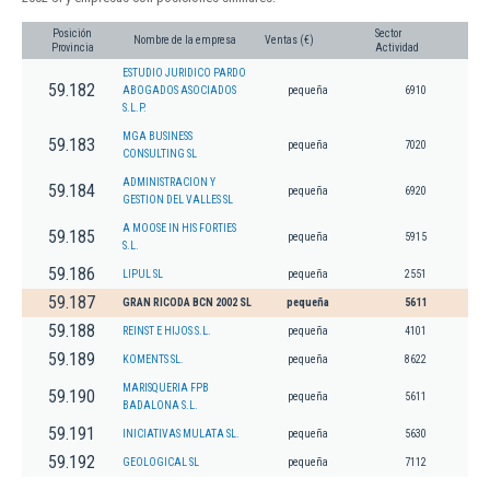
Posición
Sector
Nombre de la empresa
Ventas (€)
Provincia
Actividad
ESTUDIO JURIDICO PARDO
59.182
ABOGADOS ASOCIADOS
pequeña
6910
S.L.P.
MGA BUSINESS
59.183
pequeña
7020
CONSULTING SL
ADMINISTRACION Y
59.184
pequeña
6920
GESTION DEL VALLES SL
A MOOSE IN HIS FORTIES
59.185
pequeña
5915
S.L.
59.186
LIPUL SL
pequeña
2551
59.187
GRAN RICODA BCN 2002 SL
pequeña
5611
59.188
REINST E HIJOS S.L.
pequeña
4101
59.189
KOMENTS SL.
pequeña
8622
MARISQUERIA FPB
59.190
pequeña
5611
BADALONA S.L.
59.191
INICIATIVAS MULATA SL.
pequeña
5630
59.192
GEOLOGICAL SL
pequeña
7112