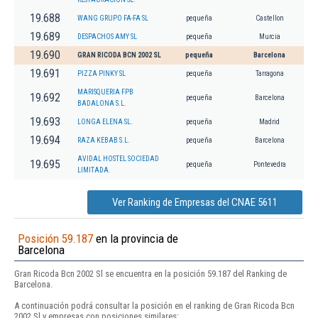
19.688
WANG GRUPO FA-FA SL
pequeña
Castellon
19.689
DESPACHOS AMY SL
pequeña
Murcia
19.690
GRAN RICODA BCN 2002 SL
pequeña
Barcelona
19.691
PIZZA PINKY SL
pequeña
Tarragona
MARISQUERIA FPB
19.692
pequeña
Barcelona
BADALONA S.L.
19.693
LONGA ELENA SL.
pequeña
Madrid
19.694
RAZA KEBAB S.L.
pequeña
Barcelona
AVIDAL HOSTEL SOCIEDAD
19.695
pequeña
Pontevedra
LIMITADA.
Ver Ranking de Empresas del CNAE 5611
Posición 59.187
en la provincia de
Barcelona
Gran Ricoda Bcn 2002 Sl se encuentra en la posición 59.187 del Ranking de
Barcelona.
A continuación podrá consultar la posición en el ranking de Gran Ricoda Bcn
2002 Sl y empresas con posiciones similares: