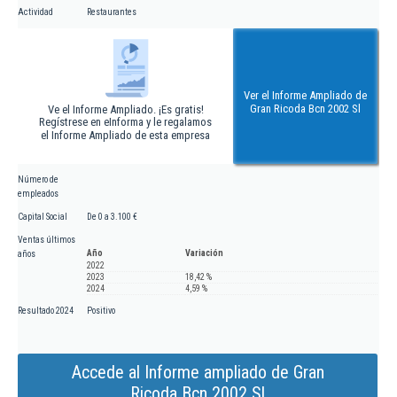
Actividad
Restaurantes
Ver el Informe Ampliado de
Gran Ricoda Bcn 2002 Sl
Ve el Informe Ampliado. ¡Es gratis!
Regístrese en eInforma y le regalamos
el Informe Ampliado de esta empresa
Número de
empleados
Capital Social
De 0 a 3.100 €
Ventas últimos
Año
Variación
años
2022
2023
18,42 %
2024
4,59 %
Resultado 2024
Positivo
Accede al Informe ampliado de Gran
Ricoda Bcn 2002 Sl