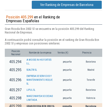
Ver Ranking de Empresas de Barcelona
Posición 405.299
en el Ranking de
Empresas Españolas
Gran Ricoda Bcn 2002 Sl se encuentra en la posición 405.299 del Ranking
Nacional de Empresas.
A continuación podrá consultar la posición en el ranking de Gran Ricoda Bcn
2002 Sl y empresas con posiciones similares:
Posición
Nombre de la empresa
Ventas (€)
Provincia
Nacional
A MOOSE IN HIS FORTIES
405.294
pequeña
Barcelona
S.L.
405.295
SEALTRI SL
pequeña
Madrid
EMPRESA DE SERVICIOS Y
405.296
MANTENIMIENTO ROQUE
pequeña
Tenerife
SL
405.297
LIPUL SL
pequeña
Barcelona
MARZOMAYEA SOCIEDAD
405.298
pequeña
Valencia
LIMITADA.
405.299
GRAN RICODA BCN 2002 SL
pequeña
Barcelona