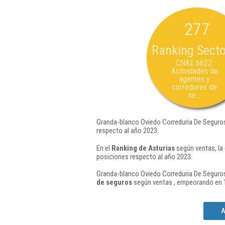
277
Ranking Secto
CNAE 6622:
Actividades de
agentes y
corredores de
se...
Granda-blanco Oviedo Correduria De Seguros
respecto al año 2023.
En el
Ranking de Asturias
según ventas, la
posiciones respecto al año 2023.
Granda-blanco Oviedo Correduria De Seguros 
de seguros
según ventas , empeorando en 1
A