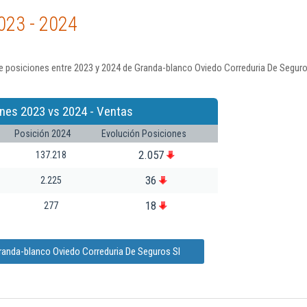
023 - 2024
e posiciones entre 2023 y 2024 de Granda-blanco Oviedo Correduria De Seguro
nes 2023 vs 2024 - Ventas
Posición 2024
Evolución Posiciones
2.057
137.218
36
2.225
18
277
randa-blanco Oviedo Correduria De Seguros Sl