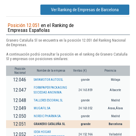
Ver Ranking de Empresas de Barcelona
Posición 12.051
en el Ranking de
Empresas Españolas
Granero Cataluña Sl se encuentra en la posición 12.051 del Ranking Nacional
de Empresas.
A continuación podrá consultar la posición en el ranking de Granero Cataluña
Sl y empresas con posiciones similares:
Posición
Nombre de la empresa
Ventas (€)
Provincia
Nacional
12.046
SAFAMOTOR AUTOS SL
grande
Málaga
FORMPAPER PACKAGING
12.047
24.165.859
Albacete
SOCIEDAD ANONIMA.
12.048
TALLERES ESCORIAL SL
grande
Madrid
12.049
MUGAFIL SA
24.163.052
Arava,Álava
12.050
NORDIC PHARMA SA.
grande
Madrid
12.051
GRANERO CATALUÑA SL
grande
Barcelona
IDEA HOGAR
12.052
24.152.966
Valladolid