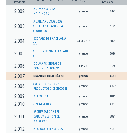
Nombre de la empresa
Ventas (€)
Provincia
Actividad
ARR MAZ GLOBAL
2.002
grande
6421
HOLDINGS SL
AUXILIAR DE SEGUROS
2.003
SOCIEDAD DE AGENCIA DE
grande
6622
SEGUROS SL
ECOPARC DE BARCELONA
2.004
24.202.858
3822
SA
SHOPIFY COMMERCE SPAIN
2.005
grande
7020
S.L.
GOLMAR SISTEMAS DE
2.006
24.197.811
2640
COMUNICACION, SA
2.007
GRANERO CATALUÑA SL
grande
4631
SM IMPORTADOR DE
2.008
grande
4727
PRODUCTOS DIETETICOS SL
2.009
RIEUSSET SA
grande
1812
2.010
JP CARRION SL
grande
4781
RECUPERADORA DEL
2.011
CABLE Y GESTION DE
grande
3821
RESIDUOS SL
2.012
ACCESSORIS SENCOR SA
grande
4684