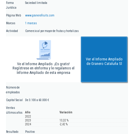
Forma
Sociedad limitada
Jurídica
Página Web
www.granerofruits.com
Marcas
1 marcas
Actividad
Comercio al por mayor de frutas y hortalizas
Ver el Informe Ampliado
de Granero Cataluña Sl
Ve el Informe Ampliado. ¡Es gratis!
Regístrese en eInforma y le regalamos el
Informe Ampliado de esta empresa
Número de
empleados
Capital Social
De 3.100 a 60.000 €
Ventas
Año
Variación
últimos años
2022
2023
13,32 %
2024
-2,42 %
Resultado
Positivo