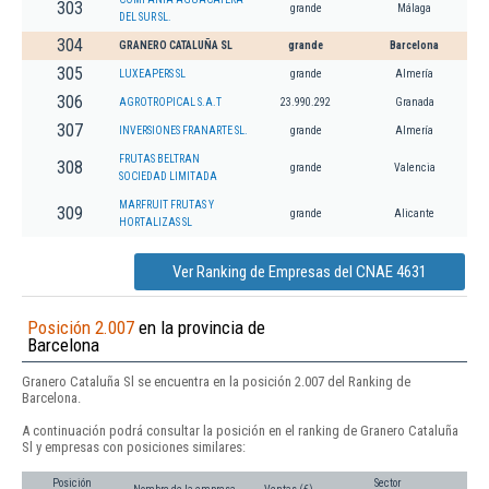
303
grande
Málaga
DEL SUR SL.
304
GRANERO CATALUÑA SL
grande
Barcelona
305
LUXEAPERS SL
grande
Almería
306
AGROTROPICAL S.A.T
23.990.292
Granada
307
INVERSIONES FRANARTE SL.
grande
Almería
FRUTAS BELTRAN
308
grande
Valencia
SOCIEDAD LIMITADA
MARFRUIT FRUTAS Y
309
grande
Alicante
HORTALIZAS SL
Ver Ranking de Empresas del CNAE 4631
Posición 2.007
en la provincia de
Barcelona
Granero Cataluña Sl se encuentra en la posición 2.007 del Ranking de
Barcelona.
A continuación podrá consultar la posición en el ranking de Granero Cataluña
Sl y empresas con posiciones similares:
Posición
Sector