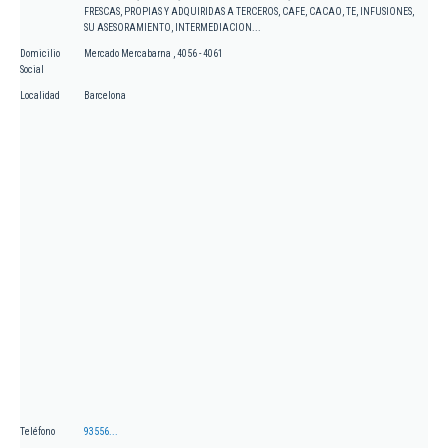
FRESCAS, PROPIAS Y ADQUIRIDAS A TERCEROS, CAFE, CACAO, TE, INFUSIONES,
SU ASESORAMIENTO, INTERMEDIACION...
Domicilio
Mercado Mercabarna , 4056 - 4061
Social
Localidad
Barcelona
Teléfono
93556...