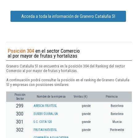
Acceda a toda la información de Granero Cataluña Sl
Posición 304
en el sector Comercio
al por mayor de frutas y hortalizas
Granero Cataluña Sl se encuentra en la posición 304 del Ranking del sector
Comercio al por mayor de frutas y hortalizas.
A continuación podrá consultar la posición en el ranking de Granero Cataluña
Sl y empresas con posiciones similares:
Posición
Nombre de la empresa
Ventas (€)
Provincia
Sector
299
ARESCA FRUITS SL
grande
Barcelona
300
EUSEBI GUIRAL SA
grande
Barcelona
301
S.C. COTA 120
grande
Murcia
302
FRUTAS NIEVES SL
grande
Pontevedra
COMPAÑIA AGUACATERA