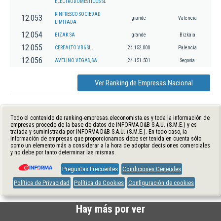
ELECTRODOMESTICOS SL
RINFRESCO SOCIEDAD
12.053
grande
Valencia
LIMITADA
12.054
BIZAK SA
grande
Bizkaia
12.055
CEREALTO VB6 SL.
24.152.000
Palencia
12.056
AVELINO VEGAS, SA
24.151.501
Segovia
Ver Ranking de Empresas Nacional
Todo el contenido de ranking-empresas.eleconomista.es y toda la información de
empresas procede de la base de datos de INFORMA D&B S.A.U. (S.M.E.) y es
tratada y suministrada por INFORMA D&B S.A.U. (S.M.E.). En todo caso, la
información de empresas que proporcionamos debe ser tenida en cuenta sólo
como un elemento más a considerar a la hora de adoptar decisiones comerciales
y no debe por tanto determinar las mismas.
Preguntas Frecuentes
Condiciones Generales
Política de Privacidad
Política de Cookies
Configuración de cookies
Hay más por ver