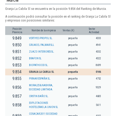
Murcia
Granja La Cabila Sl se encuentra en la posición 9.854 del Ranking de Murcia.
A continuación podrá consultar la posición en el ranking de Granja La Cabila Sl
y empresas con posiciones similares:
Posición
Sector
Nombre de la empresa
Ventas (€)
Provincia
Actividad
9.849
VERTIYEC-PROPOL SL.
pequeña
4333
9.850
GRUAS EL PALMAR SLL
pequeña
4941
9.851
ZUAZO INTERIORES SL.
pequeña
4332
9.852
BRAFON SL
pequeña
4322
9.853
BIOPATHOCID SL.
pequeña
8699
9.854
GRANJA LA CABILA SL
pequeña
0146
9.855
PIRNAR ESPAÑA SL.
pequeña
4752
MORALES & NASHIRA,
9.856
pequeña
9329
SOCIEDAD LIMITADA.
9.857
CRISTIN BAÑO SL.
pequeña
4683
EXPLOTACIONES
9.858
pequeña
5611
HOSTELERAS LA UNION SL
COSACAR 2011 SOCIEDAD
9.859
pequeña
4102