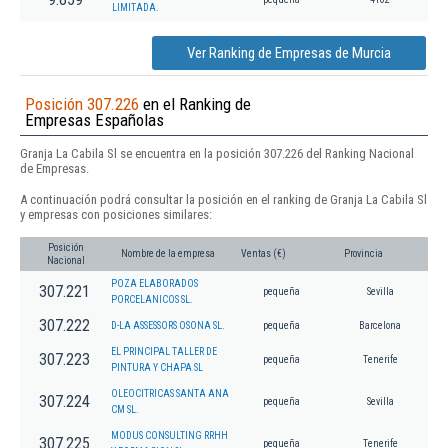
LIMITADA.
Ver Ranking de Empresas de Murcia
Posición 307.226
en el Ranking de
Empresas Españolas
Granja La Cabila Sl se encuentra en la posición 307.226 del Ranking Nacional
de Empresas.
A continuación podrá consultar la posición en el ranking de Granja La Cabila Sl
y empresas con posiciones similares:
Posición
Nombre de la empresa
Ventas (€)
Provincia
Nacional
POZA ELABORADOS
307.221
pequeña
Sevilla
PORCELANICOS SL.
307.222
D-LA ASSESSORS OSONA SL.
pequeña
Barcelona
EL PRINCIPAL TALLER DE
307.223
pequeña
Tenerife
PINTURA Y CHAPA SL
OLEOCITRICAS SANTA ANA
307.224
pequeña
Sevilla
CM SL.
MODUS CONSULTING RRHH
307.225
pequeña
Tenerife