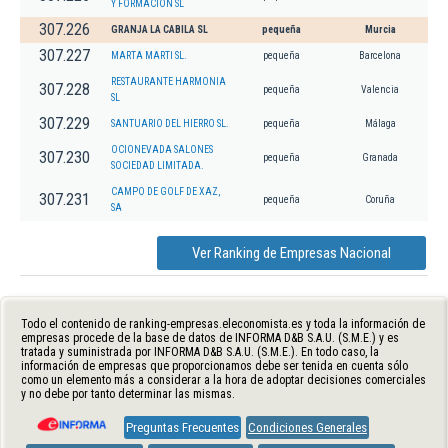
Y FORMACION SL
307.226
GRANJA LA CABILA SL
pequeña
Murcia
307.227
MARTA MARTI SL.
pequeña
Barcelona
RESTAURANTE HARMONIA
307.228
pequeña
Valencia
SL
307.229
SANTUARIO DEL HIERRO SL.
pequeña
Málaga
OCIONEVADA SALONES
307.230
pequeña
Granada
SOCIEDAD LIMITADA.
CAMPO DE GOLF DE XAZ,
307.231
pequeña
Coruña
SA
Ver Ranking de Empresas Nacional
Todo el contenido de ranking-empresas.eleconomista.es y toda la información de
empresas procede de la base de datos de INFORMA D&B S.A.U. (S.M.E.) y es
tratada y suministrada por INFORMA D&B S.A.U. (S.M.E.). En todo caso, la
información de empresas que proporcionamos debe ser tenida en cuenta sólo
como un elemento más a considerar a la hora de adoptar decisiones comerciales
y no debe por tanto determinar las mismas.
Preguntas Frecuentes
Condiciones Generales