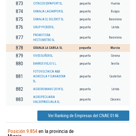
873
CITRICOS ESPAPORT SL.
pequeña
Huelva
874
GRANJA LAGARPOR SL
pequeña
Burgos
875
GRANJA EL SOLEROT SL.
pequeña
Barcelona
876
GRUP PICBER SL.
pequeña
Lérida
PROMOTORA
877
pequeña
Barcelona
HECTOMETRO SL
878
GRANJA LA CABILA SL
pequeña
Murcia
879
VIVES SUÑER SL
pequeña
Gerona
880
BARROS VIEJO S.L.
pequeña
Sevilla
FOTOVOLTAICA A&B
881
AGRICOLA Y GANADERA
pequeña
Castellon
SL.
882
AGROROMANO 2018 SL.
pequeña
Lérida
AGROPECUARIA
883
pequeña
Cáceres
VALDEPASCUALA SL.
Ver Ranking de Empresas del CNAE 0146
Posición 9.854
en la provincia de