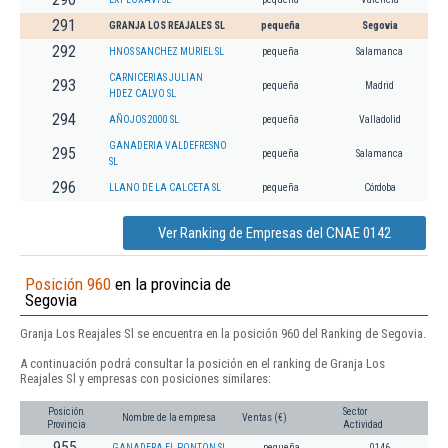
291
GRANJA LOS REAJALES SL
pequeña
Segovia
292
HNOS SANCHEZ MURIEL SL
pequeña
Salamanca
CARNICERIAS JULIAN
293
pequeña
Madrid
HDEZ CALVO SL
294
AÑOJOS 2000 SL
pequeña
Valladolid
GANADERIA VALDEFRESNO
295
pequeña
Salamanca
SL
296
LLANO DE LA CALCETA SL
pequeña
Córdoba
Ver Ranking de Empresas del CNAE 0142
Posición 960
en la provincia de
Segovia
Granja Los Reajales Sl se encuentra en la posición 960 del Ranking de Segovia.
A continuación podrá consultar la posición en el ranking de Granja Los
Reajales Sl y empresas con posiciones similares:
Posición
Sector
Nombre de la empresa
Ventas (€)
Provincia
Actividad
955
GANADERA EL PONTON SL
pequeña
0146