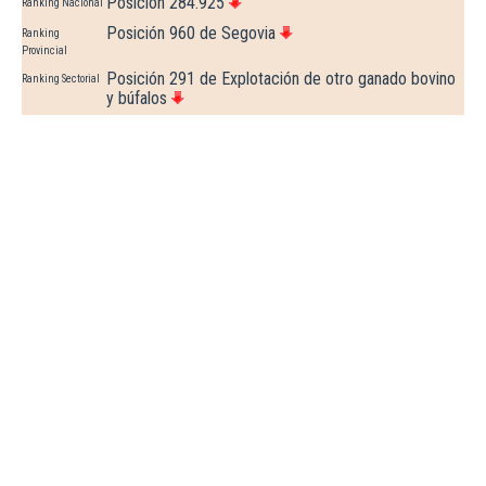
Posición 284.925
Ranking Nacional
Posición 960 de Segovia
Ranking
Provincial
Posición 291 de Explotación de otro ganado bovino
Ranking Sectorial
y búfalos