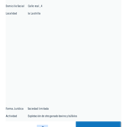
Domicilio Social
Calle real , 4
Localidad
la Lastrilla
Forma Jurídica
Sociedad limitada
Actividad
Explotación de otro ganado bovino y búfalos