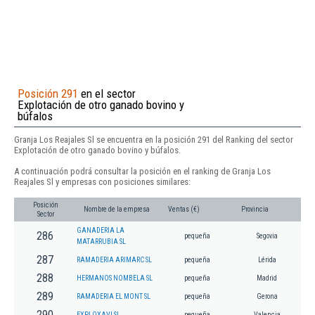
Posición 291
en el sector
Explotación de otro ganado bovino y
búfalos
Granja Los Reajales Sl se encuentra en la posición 291 del Ranking del sector
Explotación de otro ganado bovino y búfalos.
A continuación podrá consultar la posición en el ranking de Granja Los
Reajales Sl y empresas con posiciones similares:
Posición
Nombre de la empresa
Ventas (€)
Provincia
Sector
GANADERIA LA
286
pequeña
Segovia
MATARRUBIA SL
287
RAMADERIA ARIMARC SL
pequeña
Lérida
288
HERMANOS NOMBELA SL
pequeña
Madrid
289
RAMADERIA EL MONT SL
pequeña
Gerona
290
EXPLOXAVI SL
pequeña
Valencia