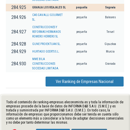
284.925
GRANJA LOS REAJALES SL
pequeña
Segovia
CAS GAVALLI GOURMET
284.926
pequeña
Baleares
SL.
CONSTRUCCIONES Y
284.927
REFORMAS HERMANOS
pequeña
Teruel
ROMERO HERRERO SL
284.928
GUNE PROIEKTUAK SL.
pequeña
Gipuzkoa
284.929
HURTADO GEERTS S.L.
pequeña
Murcia
MME BILA
284.930
CONSTRUCCIONES
pequeña
Granada
SOCIEDAD LIMITADA.
Ver Ranking de Empresas Nacional
Todo el contenido de ranking-empresas.eleconomista.es y toda la información de
empresas procede de la base de datos de INFORMA D&B S.A.U. (S.M.E.) y es
tratada y suministrada por INFORMA D&B S.A.U. (S.M.E.). En todo caso, la
información de empresas que proporcionamos debe ser tenida en cuenta sólo
como un elemento más a considerar a la hora de adoptar decisiones comerciales
y no debe por tanto determinar las mismas.