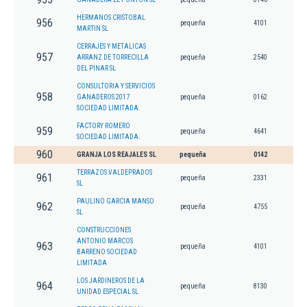
HERMANOS CRISTOBAL
956
pequeña
4101
MARTIN SL
CERRAJES Y METALICAS
957
ARRANZ DE TORRECILLA
pequeña
2540
DEL PINAR SL
CONSULTORIA Y SERVICIOS
958
GANADEROS 2017
pequeña
0162
SOCIEDAD LIMITADA.
FACTORY ROMERO
959
pequeña
4641
SOCIEDAD LIMITADA.
960
GRANJA LOS REAJALES SL
pequeña
0142
TERRAZOS VALDEPRADOS
961
pequeña
2331
SL
PAULINO GARCIA MANSO
962
pequeña
4755
SL
CONSTRUCCIONES
ANTONIO MARCOS
963
pequeña
4101
BARRENO SOCIEDAD
LIMITADA
LOS JARDINEROS DE LA
964
pequeña
8130
UNIDAD ESPECIAL SL