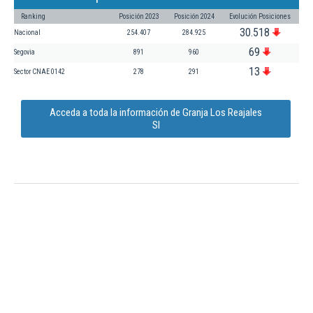
Ranking
Posición 2023
Posición 2024
Evolución Posiciones
30.518
Nacional
254.407
284.925
69
Segovia
891
960
13
Sector CNAE 0142
278
291
Acceda a toda la información de Granja Los Reajales
Sl