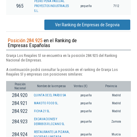
PEDRO PENA PASCUAL
965
PROYECTOS INDUSTRIALES
pequeña
7112
S.L.
Ver Ranking de Empresas de Segovia
Posición 284.925
en el Ranking de
Empresas Españolas
Granja Los Reajales Sl se encuentra en la posición 284.925 del Ranking
Nacional de Empresas.
A continuación podrá consultar la posición en el ranking de Granja Los
Reajales Sl y empresas con posiciones similares:
Posición
Nombre de la empresa
Ventas (€)
Provincia
Nacional
284.920
QUINTA DE EL PARDO SA
pequeña
Madrid
284.921
MAKOTO FOOD SL.
pequeña
Madrid
284.922
FICHA 21 SL.
pequeña
Madrid
EXCAVACIONES Y
284.923
pequeña
Zamora
DERRIBOS R LOZANO SL
RESTAURANTE LA PIZANA,
284.924
pequeña
Murcia
SOCIEDAD LIMITADA.