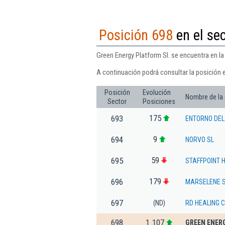
Posición 698
en el se
Green Energy Platform Sl. se encuentra en la
A continuación podrá consultar la posición e
Posición
Evolución
Nombre de la
Sector
Posiciones
175
693
ENTORNO DEL
9
694
NORVO SL
59
695
STAFFPOINT H
179
696
MARSELENE 
697
(ND)
RD HEALING 
698
1.107
GREEN ENER