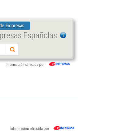
 de Empresas
mpresas Españolas
Información ofrecida por
Información ofrecida por