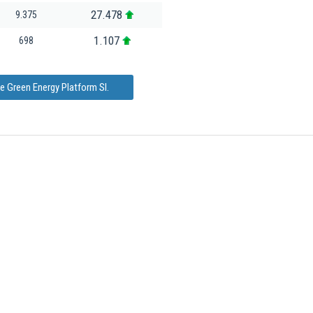
27.478
9.375
1.107
698
e Green Energy Platform Sl.