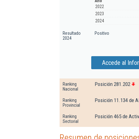
Año
2022
2023
2024
Resultado
Positivo
2024
Accede al Info
Posición 281.202
Ranking
Nacional
Posición 11.134 de A
Ranking
Provincial
Posición 465 de Activ
Ranking
Sectorial
Resumen de posicione