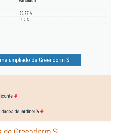
Variación
39,77 %
-8,2 %
rme ampliado de Greendorm Sl
licante
idades de jardinería
s de Greendorm Sl