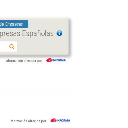
 de Empresas
mpresas Españolas
Información ofrecida por
Información ofrecida por