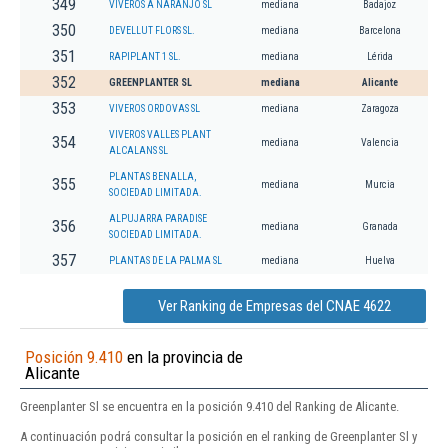
349
VIVEROS A NARANJO SL
mediana
Badajoz
350
DEVELLUT FLORS SL.
mediana
Barcelona
351
RAPIPLANT 1 SL.
mediana
Lérida
352
GREENPLANTER SL
mediana
Alicante
353
VIVEROS ORDOVAS SL
mediana
Zaragoza
VIVEROS VALLES PLANT
354
mediana
Valencia
ALCALANS SL
PLANTAS BENALLA,
355
mediana
Murcia
SOCIEDAD LIMITADA.
ALPUJARRA PARADISE
356
mediana
Granada
SOCIEDAD LIMITADA.
357
PLANTAS DE LA PALMA SL
mediana
Huelva
Ver Ranking de Empresas del CNAE 4622
Posición 9.410
en la provincia de
Alicante
Greenplanter Sl se encuentra en la posición 9.410 del Ranking de Alicante.
A continuación podrá consultar la posición en el ranking de Greenplanter Sl y