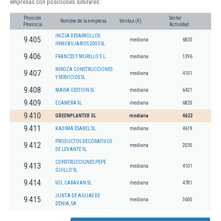
empresas con posiciones similares:
Posición
Sector
Nombre de la empresa
Ventas (€)
Provincia
Actividad
INIZIA DESARROLLOS
9.405
mediana
6820
INMOBILIARIOS 2005 SL
9.406
FRANCES Y MURILLO S.L.
mediana
1396
NIROZA CONSTRUCCIONES
9.407
mediana
4101
Y SERVICIOS SL
9.408
MAISA GESTION SL
mediana
6421
9.409
ECAMERA SL
mediana
6820
9.410
GREENPLANTER SL
mediana
4622
9.411
KADIMA ESABEL SL.
mediana
4619
PRODUCTOS DECORATIVOS
9.412
mediana
2030
DE LEVANTE SL
CONSTRUCCIONES PEPE
9.413
mediana
4101
GUILLO SL
9.414
SOL CARAVAN SL
mediana
4781
JUNTA DE AGUAS DE
9.415
mediana
3600
DENIA, SA