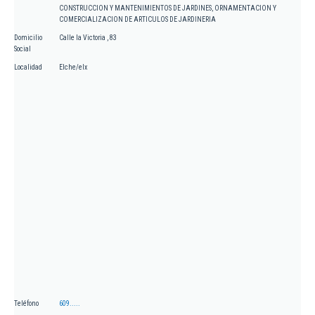
CONSTRUCCION Y MANTENIMIENTOS DE JARDINES, ORNAMENTACION Y
COMERCIALIZACION DE ARTICULOS DE JARDINERIA
Domicilio
Calle la Victoria , 83
Social
Localidad
Elche/elx
Teléfono
609.....