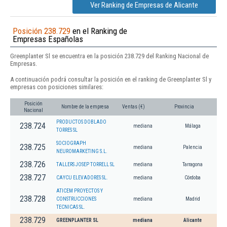
Ver Ranking de Empresas de Alicante
Posición 238.729
en el Ranking de
Empresas Españolas
Greenplanter Sl se encuentra en la posición 238.729 del Ranking Nacional de
Empresas.
A continuación podrá consultar la posición en el ranking de Greenplanter Sl y
empresas con posiciones similares:
Posición
Nombre de la empresa
Ventas (€)
Provincia
Nacional
PRODUCTOS DOBLADO
238.724
mediana
Málaga
TORRES SL
SOCIOGRAPH
238.725
mediana
Palencia
NEUROMARKETING S.L.
238.726
TALLERS JOSEP TORRELL SL
mediana
Tarragona
238.727
CAYCU ELEVADORES SL.
mediana
Córdoba
ATICEM PROYECTOS Y
238.728
CONSTRUCCIONES
mediana
Madrid
TECNICAS SL.
238.729
GREENPLANTER SL
mediana
Alicante