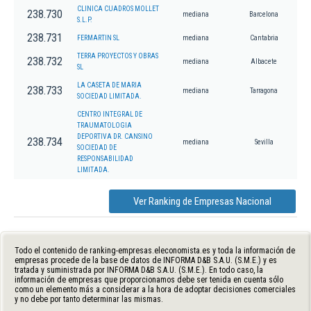
CLINICA CUADROS MOLLET
238.730
mediana
Barcelona
S.L.P.
238.731
FERMARTIN SL
mediana
Cantabria
TERRA PROYECTOS Y OBRAS
238.732
mediana
Albacete
SL
LA CASETA DE MARIA
238.733
mediana
Tarragona
SOCIEDAD LIMITADA.
CENTRO INTEGRAL DE
TRAUMATOLOGIA
DEPORTIVA DR. CANSINO
238.734
mediana
Sevilla
SOCIEDAD DE
RESPONSABILIDAD
LIMITADA.
Ver Ranking de Empresas Nacional
Todo el contenido de ranking-empresas.eleconomista.es y toda la información de
empresas procede de la base de datos de INFORMA D&B S.A.U. (S.M.E.) y es
tratada y suministrada por INFORMA D&B S.A.U. (S.M.E.). En todo caso, la
información de empresas que proporcionamos debe ser tenida en cuenta sólo
como un elemento más a considerar a la hora de adoptar decisiones comerciales
y no debe por tanto determinar las mismas.