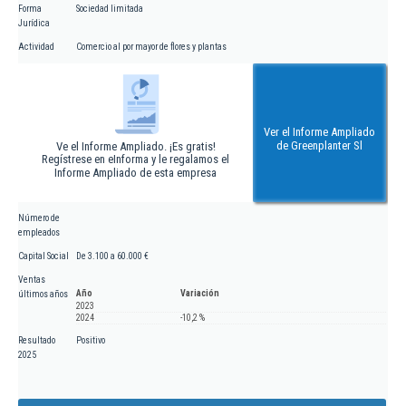
Forma
Sociedad limitada
Jurídica
Actividad
Comercio al por mayor de flores y plantas
Ver el Informe Ampliado
de Greenplanter Sl
Ve el Informe Ampliado. ¡Es gratis!
Regístrese en eInforma y le regalamos el
Informe Ampliado de esta empresa
Número de
empleados
Capital Social
De 3.100 a 60.000 €
Ventas
Año
Variación
últimos años
2023
2024
-10,2 %
Resultado
Positivo
2025